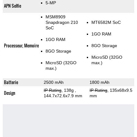
5-MP
APN Selfie
MSM8909
Snapdragon 210
MT6582M SoC
SoC
1GO RAM
1GO RAM
Processeur, Memoire
8GO Storage
8GO Storage
MicroSD (32GO
MicroSD (32GO
max.)
max.)
Batterie
2500 mAh
1800 mAh
IP Rating
, 138g
,
IP Rating
, 135x68x9.5
Design
144.7x72.6x7.9 mm
mm