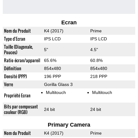
Ecran
Nom du Produit
K4 (2017)
Prime
Type d'Ecran
IPS LCD
IPS LCD
Taille (Diagonale,
5"
4.5"
Pouces)
Ratio écran/appareil
65.6%
60.8%
Définition
854x480
854x480
Densité (PPP)
196 PPP
218 PPP
Verre
Gorilla Glass 3
Multitouch
Multitouch
Propriété Ecran
Bits par composant
24 bit
24 bit
couleur (RGB)
Primary Camera
Nom du Produit
K4 (2017)
Prime