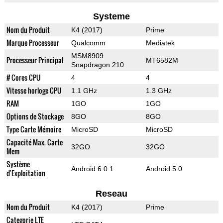
Systeme
Nom du Produit
K4 (2017)
Prime
Marque Processeur
Qualcomm
Mediatek
MSM8909
Processeur Principal
MT6582M
Snapdragon 210
# Cores CPU
4
4
Vitesse horloge CPU
1.1 GHz
1.3 GHz
RAM
1GO
1GO
Options de Stockage
8GO
8GO
Type Carte Mémoire
MicroSD
MicroSD
Capacité Max. Carte
32GO
32GO
Mem
Système
Android 6.0.1
Android 5.0
d'Exploitation
Reseau
Nom du Produit
K4 (2017)
Prime
Categorie LTE