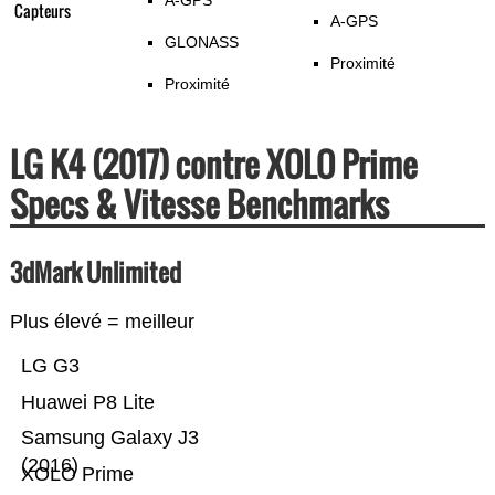
A-GPS
Capteurs
A-GPS
GLONASS
Proximité
Proximité
LG K4 (2017) contre XOLO Prime
Specs & Vitesse Benchmarks
3dMark Unlimited
Plus élevé = meilleur
LG G3
Huawei P8 Lite
Samsung Galaxy J3
(2016)
XOLO Prime