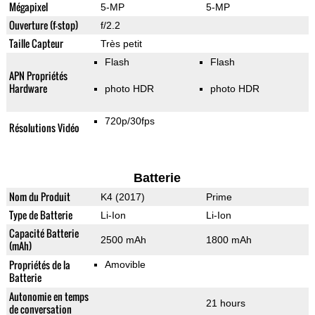
Mégapixel
5-MP
5-MP
Ouverture (f-stop)
f/2.2
Taille Capteur
Très petit
Flash
Flash
APN Propriétés
Hardware
photo HDR
photo HDR
720p/30fps
Résolutions Vidéo
Batterie
Nom du Produit
K4 (2017)
Prime
Type de Batterie
Li-Ion
Li-Ion
Capacité Batterie
2500 mAh
1800 mAh
(mAh)
Propriétés de la
Amovible
Batterie
Autonomie en temps
21 hours
de conversation