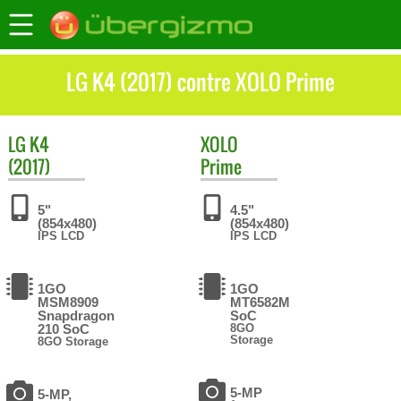
LG K4 (2017) contre XOLO Prime
LG
K4
XOLO
(2017)
Prime
5"
4.5"
(854x480)
(854x480)
IPS LCD
IPS LCD
1GO
1GO
MSM8909
MT6582M
Snapdragon
SoC
210 SoC
8GO
Storage
8GO Storage
5-MP
5-MP,