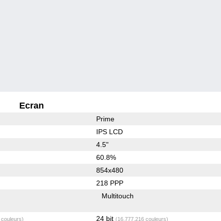
Ecran
Prime
IPS LCD
4.5"
60.8%
854x480
218 PPP
Multitouch
24 bit
 couleurs)
(16,777,216 couleurs)