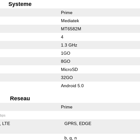
Systeme
Prime
Mediatek
MT6582M
4
1.3 GHz
1GO
8GO
MicroSD
32GO
Android 5.0
Reseau
Prime
bps
LTE
GPRS
EDGE
b
g
n