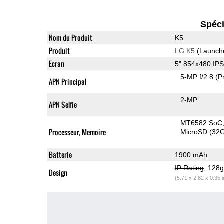
Spéci
Nom du Produit
K5
Produit
LG K5
(Launch
Ecran
5" 854x480 IP
5-MP f/2.8
(P
APN Principal
2-MP
APN Selfie
MT6582 SoC
Processeur, Memoire
MicroSD (32
Batterie
1900 mAh
IP Rating
, 128
Design
(5.71 x 2.82 x 0.35 