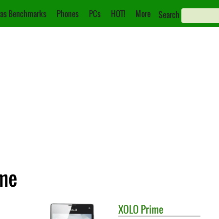
as Benchmarks
Phones
PCs
HOT!
More
Search
ime
XOLO
Prime