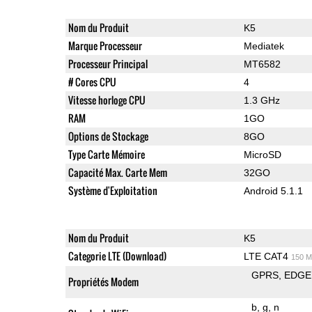
Nom du Produit
K5
Marque Processeur
Mediatek
Processeur Principal
MT6582
# Cores CPU
4
Vitesse horloge CPU
1.3 GHz
RAM
1GO
Options de Stockage
8GO
Type Carte Mémoire
MicroSD
Capacité Max. Carte Mem
32GO
Système d'Exploitation
Android 5.1.1
Nom du Produit
K5
Categorie LTE (Download)
LTE CAT4
150 M
GPRS
EDGE
Propriétés Modem
b
g
n