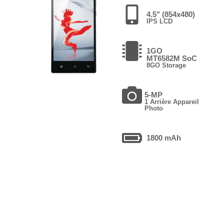
4.5" (854x480)
IPS LCD
1GO
MT6582M SoC
8GO Storage
5-MP
1 Arrière Appareil
Photo
1800 mAh