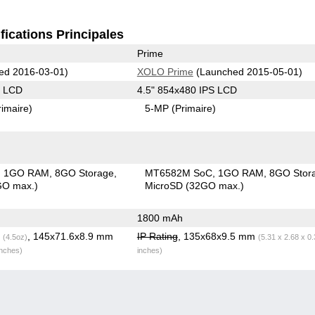
fications Principales
Prime
ed 2016-03-01)
XOLO Prime
(Launched 2015-05-01)
S LCD
4.5" 854x480 IPS LCD
rimaire)
5-MP
(Primaire)
1GO RAM
8GO Storage
MT6582M SoC
1GO RAM
8GO Stor
GO max.)
MicroSD (32GO max.)
1800 mAh
g
, 145x71.6x8.9 mm
IP Rating
, 135x68x9.5 mm
(4.5oz)
(5.31 x 2.68 x 0
inches)
inches)