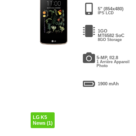
5" (854x480)
IPS LCD
1GO
MT6582 SoC
8GO Storage
5-MP, f/2.8
1 Arrière Appareil
Photo
1900 mAh
LG K5
News (1)