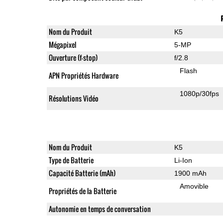
Nom du Produit
K5
Mégapixel
5-MP
Ouverture (f-stop)
f/2.8
Flash
APN Propriétés Hardware
1080p/30fps
Résolutions Vidéo
Nom du Produit
K5
Type de Batterie
Li-Ion
Capacité Batterie (mAh)
1900 mAh
Amovible
Propriétés de la Batterie
Autonomie en temps de conversation