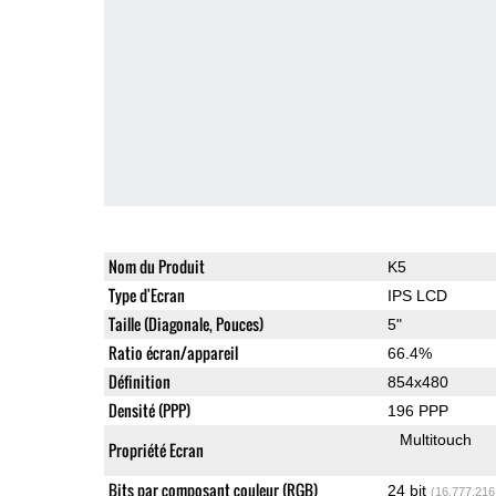
Nom du Produit
K5
Type d'Ecran
IPS LCD
Taille (Diagonale, Pouces)
5"
Ratio écran/appareil
66.4%
Définition
854x480
Densité (PPP)
196 PPP
Multitouch
Propriété Ecran
Bits par composant couleur (RGB)
24 bit
(16,777,216