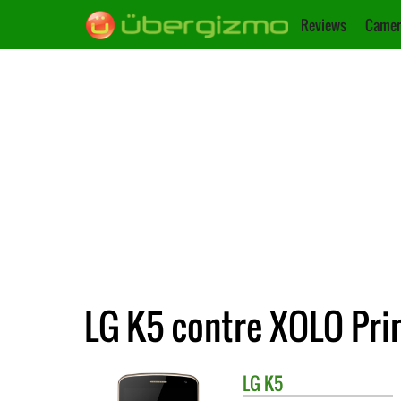
Reviews
Camer
LG K5 contre XOLO Pr
LG
K5