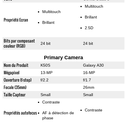
Multitouch
Multitouch
Brillant
Propriété Ecran
Brillant
2.5D
Bits par composant
24 bit
24 bit
couleur (RGB)
Primary Camera
Nom du Produit
K50S
Galaxy A30
Mégapixel
13-MP
16-MP
Ouverture (f-stop)
f/2.2
f/1.7
Focale (35mm)
26mm
Taille Capteur
Small
Small
Contraste
Contraste
Propriétés autofocus
AF à détection de
phase