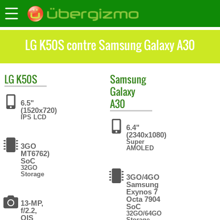
LG K50S contre Samsung Galaxy A30
LG
K50S
Samsung
Galaxy
A30
6.5"
(1520x720)
IPS LCD
6.4"
(2340x1080)
Super
3GO
AMOLED
MT6762)
SoC
32GO
Storage
3GO/4GO
Samsung
Exynos 7
Octa 7904
13-MP,
SoC
f/2.2,
32GO/64GO
OIS
Storage