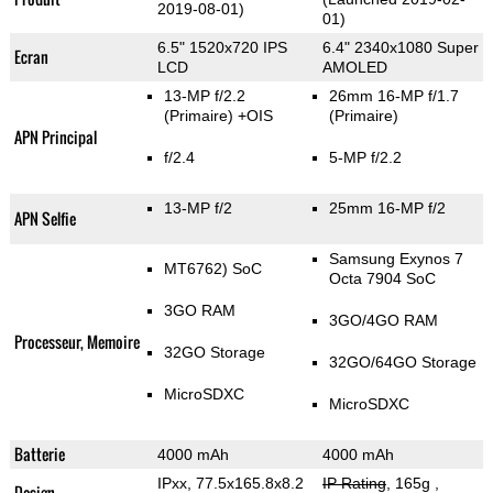
2019-08-01)
01)
6.5" 1520x720 IPS
6.4" 2340x1080 Super
Ecran
LCD
AMOLED
13-MP f/2.2
26mm 16-MP f/1.7
(Primaire)
+OIS
(Primaire)
APN Principal
f/2.4
5-MP f/2.2
13-MP f/2
25mm 16-MP f/2
APN Selfie
Samsung Exynos 7
MT6762) SoC
Octa 7904 SoC
3GO RAM
3GO/4GO RAM
Processeur, Memoire
32GO Storage
32GO/64GO Storage
MicroSDXC
MicroSDXC
Batterie
4000 mAh
4000 mAh
IPxx, 77.5x165.8x8.2
IP Rating
, 165g
,
Design