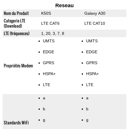
Reseau
Nom du Produit
K50S
Galaxy A30
Categorie LTE
LTE CAT6
LTE CAT10
(Download)
LTE (fréquences)
1, 20, 3, 7, 8
UMTS
UMTS
EDGE
EDGE
GPRS
GPRS
Propriétés Modem
HSPA+
HSPA+
LTE
LTE
a
a
b
b
g
g
Standards WiFi