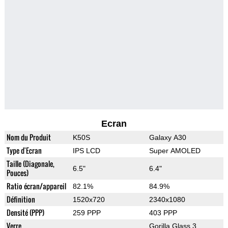
Ecran
Nom du Produit
K50S
Galaxy A30
Type d'Ecran
IPS LCD
Super AMOLED
Taille (Diagonale,
6.5"
6.4"
Pouces)
Ratio écran/appareil
82.1%
84.9%
Définition
1520x720
2340x1080
Densité (PPP)
259 PPP
403 PPP
Verre
Gorilla Glass 3