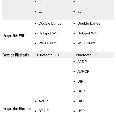
n
n
ac
ac
Double bande
Double bande
Hotspot WiFi
Hotspot WiFi
Propriétés WiFi
WiFi Direct
WiFi Direct
Version Bluetooth
Bluetooth 5.0
Bluetooth 5.0
A2DP
AVRCP
DIP
HFP
A2DP
HID
Propriétés Bluetooth
BT LE
HSP