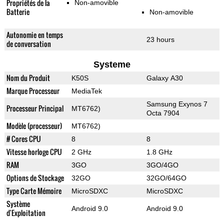
Propriétés de la
Non-amovible
Batterie
Non-amovible
Autonomie en temps
23 hours
de conversation
Systeme
Nom du Produit
K50S
Galaxy A30
Marque Processeur
MediaTek
Samsung Exynos 7
Processeur Principal
MT6762)
Octa 7904
Modèle (processeur)
MT6762)
# Cores CPU
8
8
Vitesse horloge CPU
2 GHz
1.8 GHz
RAM
3GO
3GO/4GO
Options de Stockage
32GO
32GO/64GO
Type Carte Mémoire
MicroSDXC
MicroSDXC
Système
Android 9.0
Android 9.0
d'Exploitation