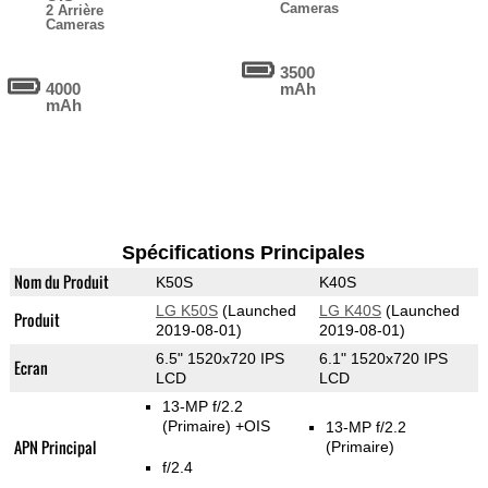
Cameras
2 Arrière
Cameras
3500
4000
mAh
mAh
Spécifications Principales
Nom du Produit
K50S
K40S
LG K50S
(Launched
LG K40S
(Launched
Produit
2019-08-01)
2019-08-01)
6.5" 1520x720 IPS
6.1" 1520x720 IPS
Ecran
LCD
LCD
13-MP f/2.2
(Primaire)
+OIS
13-MP f/2.2
APN Principal
(Primaire)
f/2.4