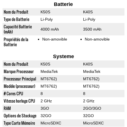
Batterie
Nom du Produit
K50S
K40S
Type de Batterie
Li-Poly
Li-Poly
Capacité Batterie
4000 mAh
3500 mAh
(mAh)
Propriétés de la
Non-amovible
Non-amovible
Batterie
Systeme
Nom du Produit
K50S
K40S
Marque Processeur
MediaTek
MediaTek
Processeur Principal
MT6762)
MT6762)
Modèle (processeur)
MT6762)
MT6762)
# Cores CPU
8
8
Vitesse horloge CPU
2 GHz
2 GHz
RAM
3GO
2GO/3GO
Options de Stockage
32GO
32GO
Type Carte Mémoire
MicroSDXC
MicroSDXC