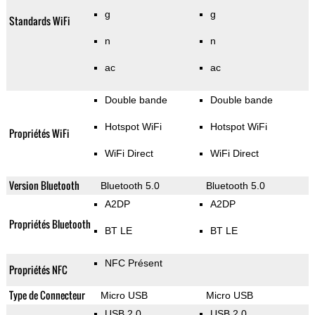
g
g
Standards WiFi
n
n
ac
ac
Double bande
Double bande
Hotspot WiFi
Hotspot WiFi
Propriétés WiFi
WiFi Direct
WiFi Direct
Version Bluetooth
Bluetooth 5.0
Bluetooth 5.0
A2DP
A2DP
Propriétés Bluetooth
BT LE
BT LE
NFC Présent
Propriétés NFC
Type de Connecteur
Micro USB
Micro USB
USB 2.0
USB 2.0