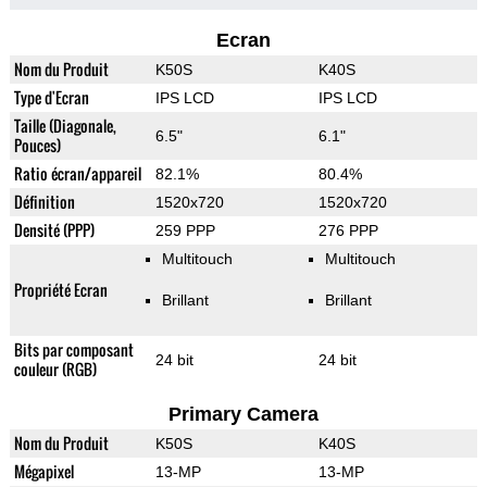
Ecran
Nom du Produit
K50S
K40S
Type d'Ecran
IPS LCD
IPS LCD
Taille (Diagonale,
6.5"
6.1"
Pouces)
Ratio écran/appareil
82.1%
80.4%
Définition
1520x720
1520x720
Densité (PPP)
259 PPP
276 PPP
Multitouch
Multitouch
Propriété Ecran
Brillant
Brillant
Bits par composant
24 bit
24 bit
couleur (RGB)
Primary Camera
Nom du Produit
K50S
K40S
Mégapixel
13-MP
13-MP