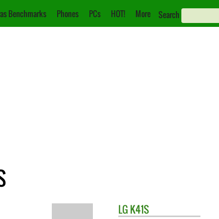
as Benchmarks
Phones
PCs
HOT!
More
Search
S
LG
K41S