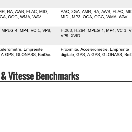
MR
RA
AWB
FLAC
MID
AAC
3GA
AMR
RA
AWB
FLAC
MI
GA
OGG
WMA
WAV
MIDI
MP3
OGA
OGG
WMA
WAV
MPEG-4
MP4
VC-1
VP8
H.263
H.264
MPEG-4
MP4
VC-1
V
VP9
XVID
céléromètre
Empreinte
Proximité
Accéléromètre
Empreinte
A-GPS
GLONASS
BeiDou
digitale
GPS
A-GPS
GLONASS
Bei
s & Vitesse Benchmarks