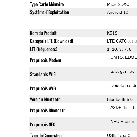
Type Carte Mémoire
MicroSDXC
Système d'Exploitation
Android 10
Nom du Produit
K51S
Categorie LTE (Download)
LTE CAT6
301 M
LTE (fréquences)
1, 20, 3, 7, 8
UMTS
EDG
Propriétés Modem
a
b
g
n
ac
Standards WiFi
Double band
Propriétés WiFi
Version Bluetooth
Bluetooth 5.0
A2DP
BT LE
Propriétés Bluetooth
NFC Présent
Propriétés NFC
Type de Connecteur
USB Type C