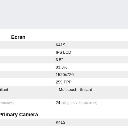
Ecran
K41S
IPS LCD
6.5"
83.3%
1520x720
259 PPP
illant
Multitouch
Brillant
24 bit
 couleurs)
(16,777,216 couleurs)
Primary Camera
K41S