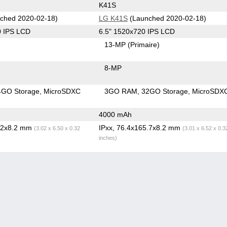
K41S
ched 2020-02-18)
LG K41S
(Launched 2020-02-18)
0 IPS LCD
6.5" 1520x720 IPS LCD
13-MP
(Primaire)
8-MP
4GO Storage
MicroSDXC
3GO RAM
32GO Storage
MicroSDX
4000 mAh
5.2x8.2 mm
IPxx, 76.4x165.7x8.2 mm
(3.02 x 6.50 x 0.32
(3.01 x 6.52 x 0.3
inches)