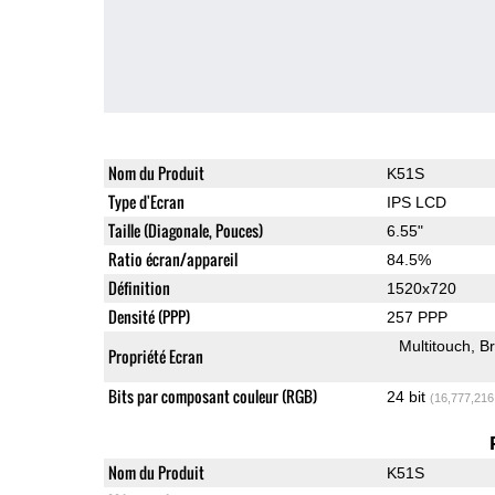
Nom du Produit
K51S
Type d'Ecran
IPS LCD
Taille (Diagonale, Pouces)
6.55"
Ratio écran/appareil
84.5%
Définition
1520x720
Densité (PPP)
257 PPP
Multitouch
Br
Propriété Ecran
Bits par composant couleur (RGB)
24 bit
(16,777,216
Nom du Produit
K51S