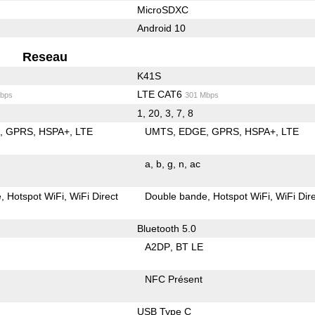
MicroSDXC
Android 10
Reseau
K41S
LTE CAT6
bps
301 Mbps
1, 20, 3, 7, 8
E
GPRS
HSPA+
LTE
UMTS
EDGE
GPRS
HSPA+
LTE
a
b
g
n
ac
e
Hotspot WiFi
WiFi Direct
Double bande
Hotspot WiFi
WiFi Dir
Bluetooth 5.0
A2DP
BT LE
NFC Présent
USB Type C