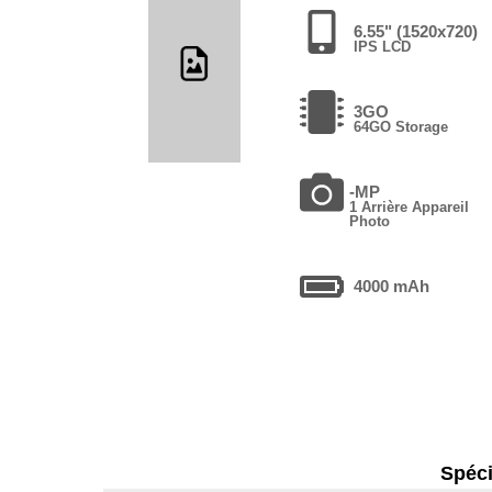
6.55" (1520x720)
IPS LCD
3GO
64GO Storage
-MP
1 Arrière Appareil
Photo
4000 mAh
Spéci