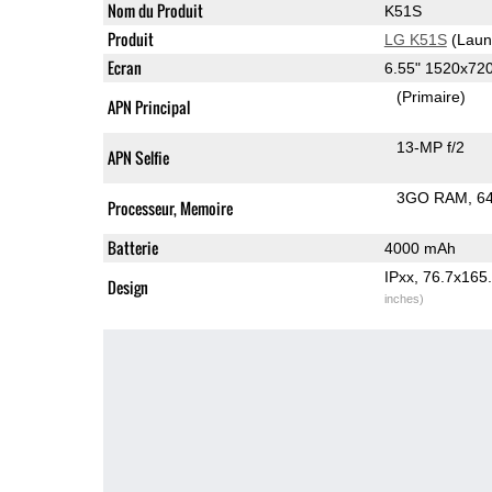
Nom du Produit
K51S
Produit
LG K51S
(Laun
Ecran
6.55" 1520x72
(Primaire)
APN Principal
13-MP f/2
APN Selfie
3GO RAM
6
Processeur, Memoire
Batterie
4000 mAh
IPxx, 76.7x16
Design
inches)