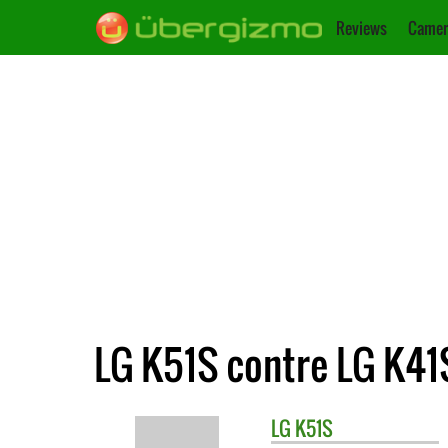
Reviews
Camer
LG K51S contre LG K41
LG
K51S