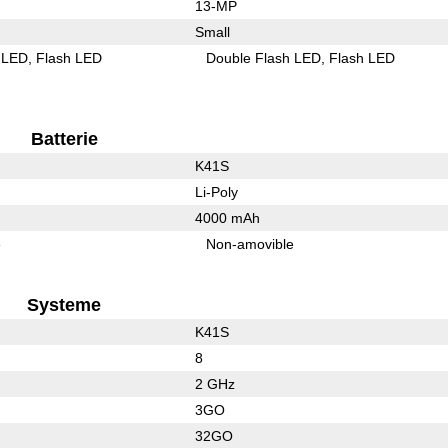
13-MP
Small
 LED
Flash LED
Double Flash LED
Flash LED
Batterie
K41S
Li-Poly
4000 mAh
e
Non-amovible
Systeme
K41S
8
2 GHz
3GO
32GO