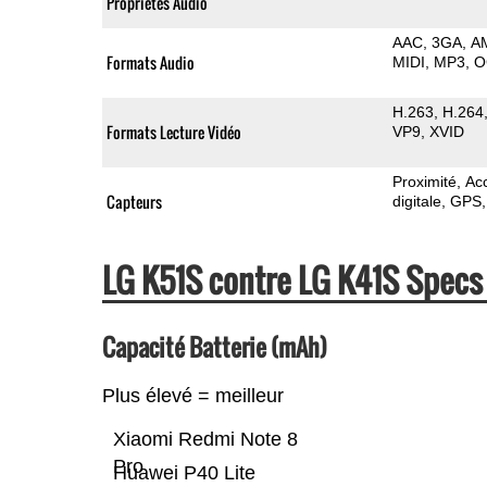
Propriétés Audio
AAC
3GA
A
Formats Audio
MIDI
MP3
O
H.263
H.264
Formats Lecture Vidéo
VP9
XVID
Proximité
Ac
Capteurs
digitale
GPS
LG K51S contre LG K41S Spec
Capacité Batterie (mAh)
Plus élevé = meilleur
Xiaomi Redmi Note 8
Pro
Huawei P40 Lite