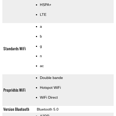
HSPA+
LTE
a
b
g
Standards WiFi
n
ac
Double bande
Hotspot WiFi
Propriétés WiFi
WiFi Direct
Version Bluetooth
Bluetooth 5.0