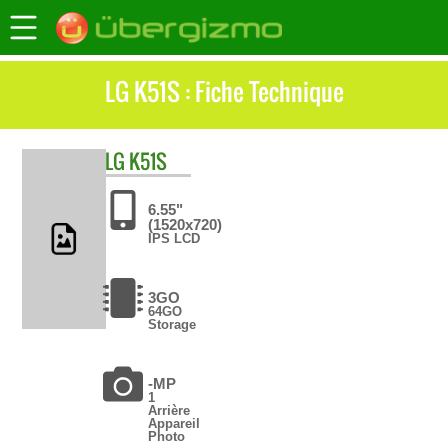
LG K51S : Fiche Technique
LG
K51S
6.55"
(1520x720)
IPS LCD
3GO
64GO
Storage
-MP
1
Arrière
Appareil
Photo