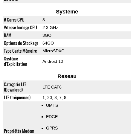
Systeme
# Cores CPU
8
Vitesse horloge CPU
2.3 GHz
RAM
3GO
Options de Stockage
64GO
Type Carte Mémoire
MicroSDXC
Système
Android 10
d'Exploitation
Reseau
Categorie LTE
LTE CAT6
(Download)
LTE (fréquences)
1, 20, 3, 7, 8
UMTS
EDGE
GPRS
Propriétés Modem