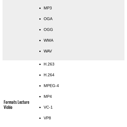
MP3
OGA
OGG
WMA
WAV
H.263
H.264
MPEG-4
MP4
Formats Lecture
Vidéo
VC-1
VP8