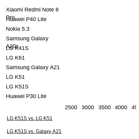
Xiaomi Redmi Note 8
Pro
Huawei P40 Lite
Nokia 5.3
Samsung Galaxy
A20s
LG K41S
LG K61
Samsung Galaxy A21
LG K51
LG K51S
Huawei P30 Lite
2500
3000
3500
4000
45
LG K51S vs. LG K51
LG K51S vs. Galaxy A21