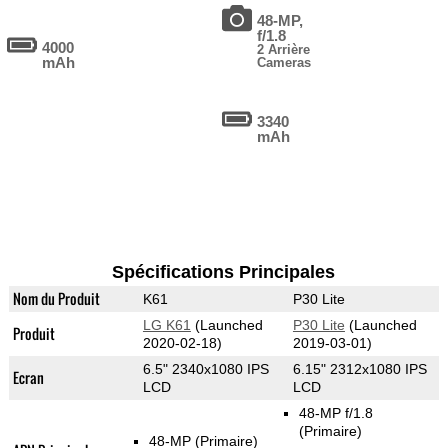
48-MP,
f/1.8
4000
2 Arrière
mAh
Cameras
3340
mAh
Spécifications Principales
Nom du Produit
K61
P30 Lite
LG K61
(Launched
P30 Lite
(Launched
Produit
2020-02-18)
2019-03-01)
6.5" 2340x1080 IPS
6.15" 2312x1080 IPS
Ecran
LCD
LCD
48-MP f/1.8
(Primaire)
48-MP
(Primaire)