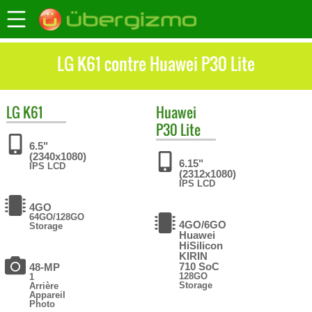
LG K61 contre Huawei P30 Lite
LG
K61
Huawei
P30 Lite
6.5"
(2340x1080)
6.15"
IPS LCD
(2312x1080)
IPS LCD
4GO
64GO/128GO
4GO/6GO
Storage
Huawei
HiSilicon
KIRIN
710 SoC
48-MP
128GO
1
Storage
Arrière
Appareil
Photo