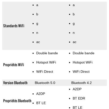
a
a
b
b
g
g
Standards WiFi
n
n
ac
ac
Double bande
Double bande
Hotspot WiFi
Hotspot WiFi
Propriétés WiFi
WiFi Direct
WiFi Direct
Version Bluetooth
Bluetooth 5.0
Bluetooth 4.2
A2DP
A2DP
BT EDR
Propriétés Bluetooth
BT LE
BT LE