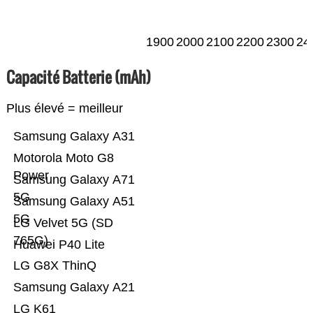
1900
2000
2100
2200
2300
24
Capacité Batterie (mAh)
Plus élevé = meilleur
Samsung Galaxy A31
Motorola Moto G8
Power
Samsung Galaxy A71
5G
Samsung Galaxy A51
5G
LG Velvet 5G (SD
765G)
Huawei P40 Lite
LG G8X ThinQ
Samsung Galaxy A21
LG K61