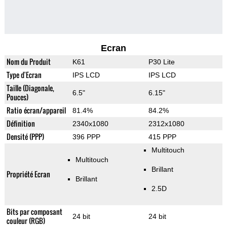
Ecran
Nom du Produit
K61
P30 Lite
Type d'Ecran
IPS LCD
IPS LCD
Taille (Diagonale,
6.5"
6.15"
Pouces)
Ratio écran/appareil
81.4%
84.2%
Définition
2340x1080
2312x1080
Densité (PPP)
396 PPP
415 PPP
Multitouch
Multitouch
Brillant
Propriété Ecran
Brillant
2.5D
Bits par composant
24 bit
24 bit
couleur (RGB)