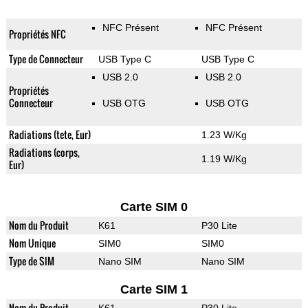
NFC Présent
NFC Présent
Propriétés NFC
Type de Connecteur
USB Type C
USB Type C
USB 2.0
USB 2.0
Propriétés
Connecteur
USB OTG
USB OTG
Radiations (tete, Eur)
1.23 W/Kg
Radiations (corps,
1.19 W/Kg
Eur)
Carte SIM 0
Nom du Produit
K61
P30 Lite
Nom Unique
SIM0
SIM0
Type de SIM
Nano SIM
Nano SIM
Carte SIM 1
Nom du Produit