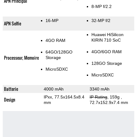
APN Principal
8-MP f/2.2
16-MP
32-MP f/2
APN Selfie
Huawei HiSilicon
KIRIN 710 SoC
4GO RAM
4GO/6GO RAM
64GO/128GO
Processeur, Memoire
Storage
128GO Storage
MicroSDXC
MicroSDXC
Batterie
4000 mAh
3340 mAh
IPxx, 77.5x164.5x8.4
IP Rating
, 159g
,
Design
mm
72.7x152.9x7.4 mm