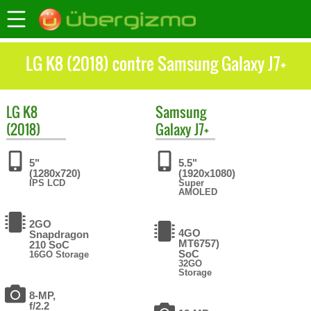
LG K8 (2018) contre Samsung Galaxy J7+
LG
K8
Samsung
(2018)
Galaxy J7+
5"
5.5"
(1280x720)
(1920x1080)
IPS LCD
Super
AMOLED
2GO
4GO
Snapdragon
MT6757)
210 SoC
SoC
16GO Storage
32GO
Storage
8-MP,
f/2.2