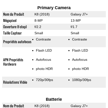
Primary Camera
Nom du Produit
K8 (2018)
Galaxy J7+
Mégapixel
8-MP
13-MP
Ouverture (f-stop)
f/2.2
f/1.7
Taille Capteur
Small
Small
Contraste
Contraste
Propriétés autofocus
Flash LED
Flash LED
APN Propriétés
Autofocus
Autofocus
Hardware
photo HDR
photo HDR
720p/30fps
1080p/30fps
Résolutions Vidéo
Batterie
Nom du Produit
K8 (2018)
Galaxy J7+