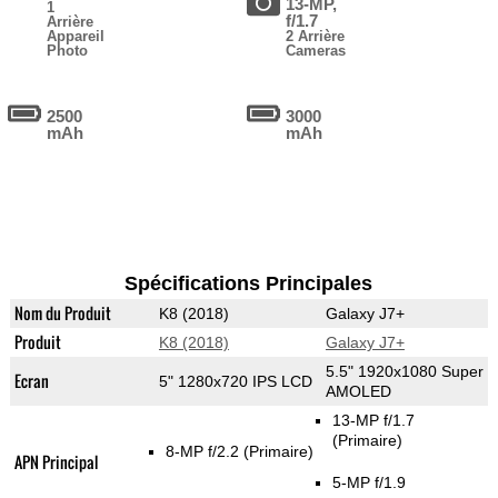
13-MP,
1
f/1.7
Arrière
Appareil
2 Arrière
Photo
Cameras
2500
3000
mAh
mAh
Spécifications Principales
Nom du Produit
K8 (2018)
Galaxy J7+
Produit
K8 (2018)
Galaxy J7+
5.5" 1920x1080 Super
Ecran
5" 1280x720 IPS LCD
AMOLED
13-MP f/1.7
(Primaire)
8-MP f/2.2
(Primaire)
APN Principal
5-MP f/1.9