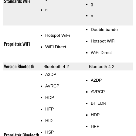
Standards WiFi
g
n
n
Double bande
Hotspot WiFi
Hotspot WiFi
Propriétés WiFi
WiFi Direct
WiFi Direct
Version Bluetooth
Bluetooth 4.2
Bluetooth 4.2
A2DP
A2DP
AVRCP
AVRCP
HDP
BT EDR
HFP
HDP
HID
HFP
HSP
Propriétés Bluetooth