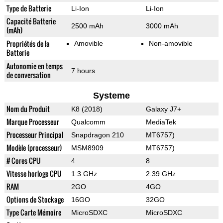
Type de Batterie
Li-Ion
Li-Ion
Capacité Batterie
2500 mAh
3000 mAh
(mAh)
Propriétés de la
Amovible
Non-amovible
Batterie
Autonomie en temps
7 hours
de conversation
Systeme
Nom du Produit
K8 (2018)
Galaxy J7+
Marque Processeur
Qualcomm
MediaTek
Processeur Principal
Snapdragon 210
MT6757)
Modèle (processeur)
MSM8909
MT6757)
# Cores CPU
4
8
Vitesse horloge CPU
1.3 GHz
2.39 GHz
RAM
2GO
4GO
Options de Stockage
16GO
32GO
Type Carte Mémoire
MicroSDXC
MicroSDXC