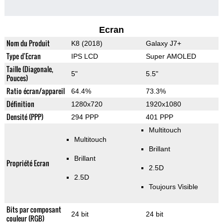
Ecran
Nom du Produit
K8 (2018)
Galaxy J7+
Type d'Ecran
IPS LCD
Super AMOLED
Taille (Diagonale,
5"
5.5"
Pouces)
Ratio écran/appareil
64.4%
73.3%
Définition
1280x720
1920x1080
Densité (PPP)
294 PPP
401 PPP
Multitouch
Multitouch
Brillant
Brillant
Propriété Ecran
2.5D
2.5D
Toujours Visible
Bits par composant
24 bit
24 bit
couleur (RGB)