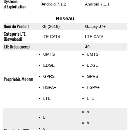
Système
Android 7.1.2
Android 7.1.1
d'Exploitation
Reseau
Nom du Produit
K8 (2018)
Galaxy J7+
Categorie LTE
LTE CAT4
LTE CAT6
(Download)
LTE (fréquences)
40
UMTS
UMTS
EDGE
EDGE
GPRS
GPRS
Propriétés Modem
HSPA+
HSPA+
LTE
LTE
a
b
b
g