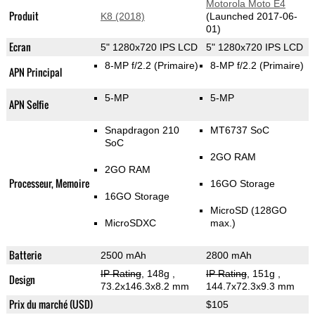
Motorola Moto E4
Produit
K8 (2018)
(Launched 2017-06-
01)
Ecran
5" 1280x720 IPS LCD
5" 1280x720 IPS LCD
8-MP f/2.2
(Primaire)
8-MP f/2.2
(Primaire)
APN Principal
5-MP
5-MP
APN Selfie
Snapdragon 210
MT6737 SoC
SoC
2GO RAM
2GO RAM
Processeur, Memoire
16GO Storage
16GO Storage
MicroSD (128GO
MicroSDXC
max.)
Batterie
2500 mAh
2800 mAh
IP Rating
, 148g
,
IP Rating
, 151g
,
Design
73.2x146.3x8.2 mm
144.7x72.3x9.3 mm
Prix du marché (USD)
$105