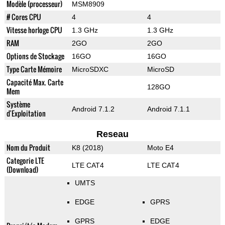
Modèle (processeur)
MSM8909
# Cores CPU
4
4
Vitesse horloge CPU
1.3 GHz
1.3 GHz
RAM
2GO
2GO
Options de Stockage
16GO
16GO
Type Carte Mémoire
MicroSDXC
MicroSD
Capacité Max. Carte
128GO
Mem
Système
Android 7.1.2
Android 7.1.1
d'Exploitation
Reseau
Nom du Produit
K8 (2018)
Moto E4
Categorie LTE
LTE CAT4
LTE CAT4
(Download)
UMTS
EDGE
GPRS
GPRS
EDGE