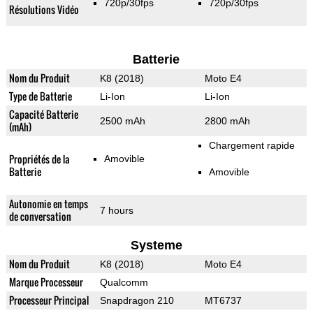
720p/30fps
720p/30fps
Résolutions Vidéo
Batterie
Nom du Produit
K8 (2018)
Moto E4
Type de Batterie
Li-Ion
Li-Ion
Capacité Batterie
2500 mAh
2800 mAh
(mAh)
Chargement rapide
Propriétés de la
Amovible
Batterie
Amovible
Autonomie en temps
7 hours
de conversation
Systeme
Nom du Produit
K8 (2018)
Moto E4
Marque Processeur
Qualcomm
Processeur Principal
Snapdragon 210
MT6737