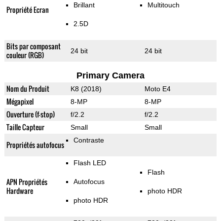
Brillant
Multitouch
Propriété Ecran
2.5D
Bits par composant
24 bit
24 bit
couleur (RGB)
Primary Camera
Nom du Produit
K8 (2018)
Moto E4
Mégapixel
8-MP
8-MP
Ouverture (f-stop)
f/2.2
f/2.2
Taille Capteur
Small
Small
Contraste
Propriétés autofocus
Flash LED
Flash
APN Propriétés
Autofocus
Hardware
photo HDR
photo HDR