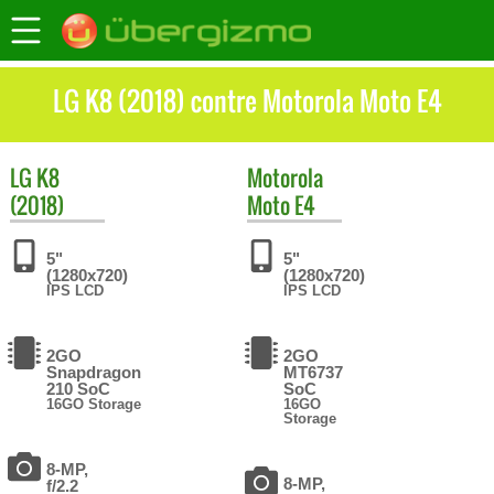
LG K8 (2018) contre Motorola Moto E4
LG
K8
Motorola
(2018)
Moto E4
5"
5"
(1280x720)
(1280x720)
IPS LCD
IPS LCD
2GO
2GO
Snapdragon
MT6737
210 SoC
SoC
16GO Storage
16GO
Storage
8-MP,
8-MP,
f/2.2