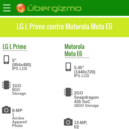
LG L Prime contre Motorola Moto E6
LG
L Prime
Motorola
Moto E6
5"
(854x480)
5.45"
IPS LCD
(1440x720)
IPS LCD
1GO
8GO
2GO
Storage
Snapdragon
435 SoC
16GO Storage
8-MP
1
Arrière
Appareil
13-MP,
Photo
f/2