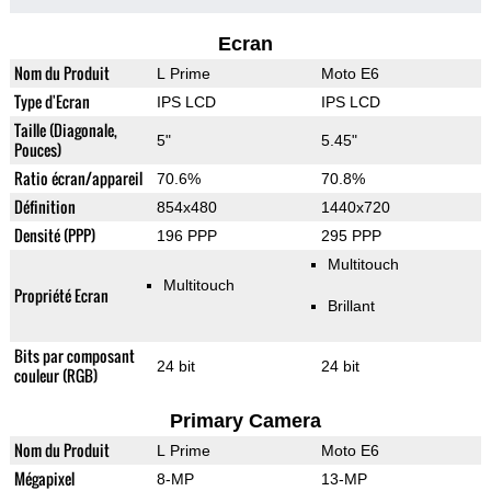
Ecran
Nom du Produit
L Prime
Moto E6
Type d'Ecran
IPS LCD
IPS LCD
Taille (Diagonale,
5"
5.45"
Pouces)
Ratio écran/appareil
70.6%
70.8%
Définition
854x480
1440x720
Densité (PPP)
196 PPP
295 PPP
Multitouch
Multitouch
Propriété Ecran
Brillant
Bits par composant
24 bit
24 bit
couleur (RGB)
Primary Camera
Nom du Produit
L Prime
Moto E6
Mégapixel
8-MP
13-MP