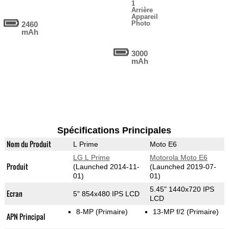
1
Arrière
Appareil
Photo
2460
mAh
3000
mAh
Spécifications Principales
Nom du Produit
L Prime
Moto E6
LG L Prime
Motorola Moto E6
Produit
(Launched 2014-11-
(Launched 2019-07-
01)
01)
5.45" 1440x720 IPS
Ecran
5" 854x480 IPS LCD
LCD
8-MP
(Primaire)
13-MP f/2
(Primaire)
APN Principal