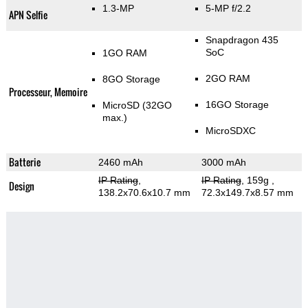
1.3-MP
5-MP f/2.2
APN Selfie
Snapdragon 435
SoC
1GO RAM
2GO RAM
8GO Storage
Processeur, Memoire
16GO Storage
MicroSD (32GO
max.)
MicroSDXC
Batterie
2460 mAh
3000 mAh
IP Rating
,
IP Rating
, 159g
,
Design
138.2x70.6x10.7 mm
72.3x149.7x8.57 mm