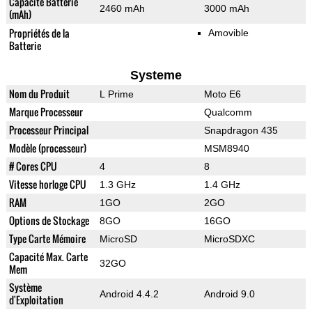
Capacité Batterie
2460 mAh
3000 mAh
(mAh)
Propriétés de la
Amovible
Batterie
Systeme
Nom du Produit
L Prime
Moto E6
Marque Processeur
Qualcomm
Processeur Principal
Snapdragon 435
Modèle (processeur)
MSM8940
# Cores CPU
4
8
Vitesse horloge CPU
1.3 GHz
1.4 GHz
RAM
1GO
2GO
Options de Stockage
8GO
16GO
Type Carte Mémoire
MicroSD
MicroSDXC
Capacité Max. Carte
32GO
Mem
Système
Android 4.4.2
Android 9.0
d'Exploitation