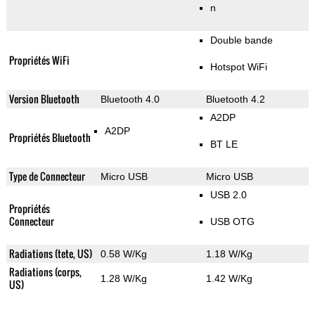
n
Double bande
Propriétés WiFi
Hotspot WiFi
Version Bluetooth
Bluetooth 4.0
Bluetooth 4.2
A2DP
A2DP
Propriétés Bluetooth
BT LE
Type de Connecteur
Micro USB
Micro USB
USB 2.0
Propriétés
Connecteur
USB OTG
Radiations (tete, US)
0.58 W/Kg
1.18 W/Kg
Radiations (corps,
1.28 W/Kg
1.42 W/Kg
US)