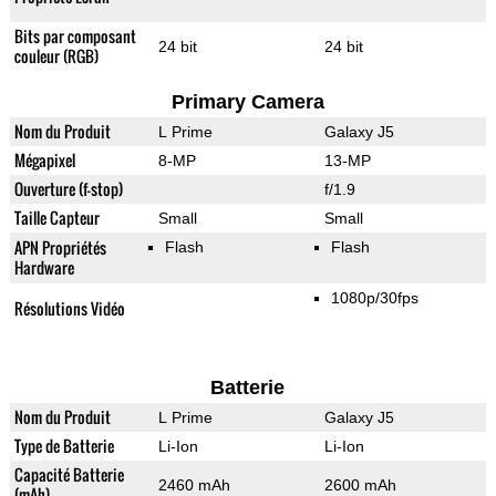
Bits par composant
24 bit
24 bit
couleur (RGB)
Primary Camera
Nom du Produit
L Prime
Galaxy J5
Mégapixel
8-MP
13-MP
Ouverture (f-stop)
f/1.9
Taille Capteur
Small
Small
APN Propriétés
Flash
Flash
Hardware
1080p/30fps
Résolutions Vidéo
Batterie
Nom du Produit
L Prime
Galaxy J5
Type de Batterie
Li-Ion
Li-Ion
Capacité Batterie
2460 mAh
2600 mAh
(mAh)