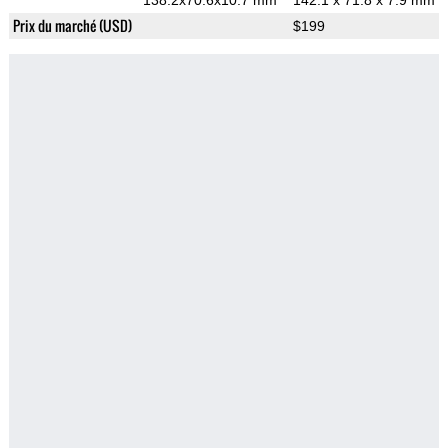
138.2x70.6x10.7 mm
142.1 x 71.8 x 7.9 mm
Prix du marché (USD)
$199