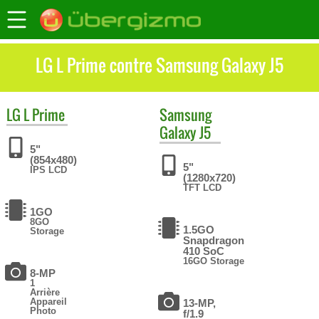
LG L Prime contre Samsung Galaxy J5
LG
L Prime
Samsung
Galaxy J5
5"
(854x480)
5"
IPS LCD
(1280x720)
TFT LCD
1GO
8GO
1.5GO
Storage
Snapdragon
410 SoC
16GO Storage
8-MP
1
Arrière
Appareil
13-MP,
Photo
f/1.9