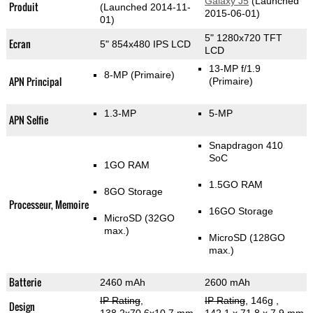
Galaxy J5
(Launched
Produit
(Launched 2014-11-
2015-06-01)
01)
5" 1280x720 TFT
Ecran
5" 854x480 IPS LCD
LCD
13-MP f/1.9
8-MP
(Primaire)
APN Principal
(Primaire)
1.3-MP
5-MP
APN Selfie
Snapdragon 410
SoC
1GO RAM
1.5GO RAM
8GO Storage
Processeur, Memoire
16GO Storage
MicroSD (32GO
max.)
MicroSD (128GO
max.)
Batterie
2460 mAh
2600 mAh
IP Rating
,
IP Rating
, 146g
,
Design