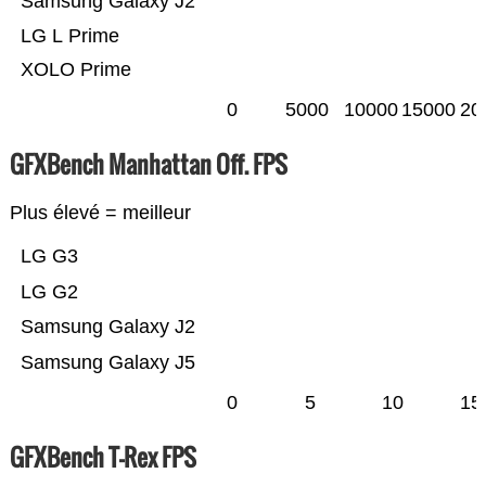
Samsung Galaxy J2
LG L Prime
XOLO Prime
0
5000
10000
15000
20
GFXBench Manhattan Off. FPS
Plus élevé = meilleur
LG G3
LG G2
Samsung Galaxy J2
Samsung Galaxy J5
0
5
10
15
GFXBench T-Rex FPS