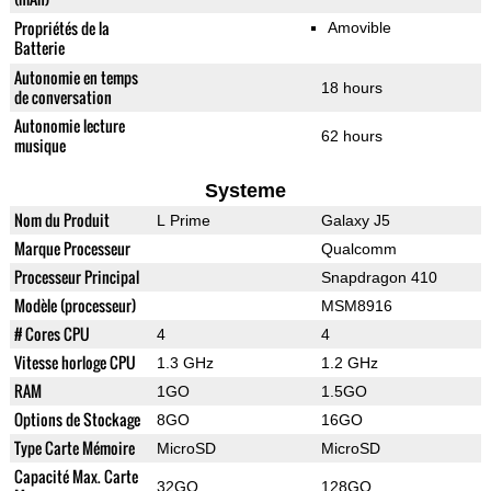
Propriétés de la
Amovible
Batterie
Autonomie en temps
18 hours
de conversation
Autonomie lecture
62 hours
musique
Systeme
Nom du Produit
L Prime
Galaxy J5
Marque Processeur
Qualcomm
Processeur Principal
Snapdragon 410
Modèle (processeur)
MSM8916
# Cores CPU
4
4
Vitesse horloge CPU
1.3 GHz
1.2 GHz
RAM
1GO
1.5GO
Options de Stockage
8GO
16GO
Type Carte Mémoire
MicroSD
MicroSD
Capacité Max. Carte
32GO
128GO