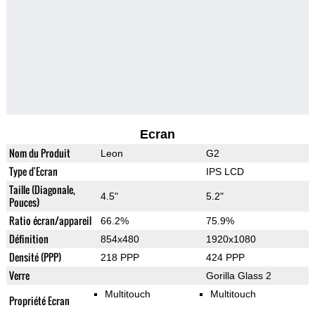
Ecran
Nom du Produit
Leon
G2
Type d'Ecran
IPS LCD
Taille (Diagonale,
4.5"
5.2"
Pouces)
Ratio écran/appareil
66.2%
75.9%
Définition
854x480
1920x1080
Densité (PPP)
218 PPP
424 PPP
Verre
Gorilla Glass 2
Multitouch
Multitouch
Propriété Ecran