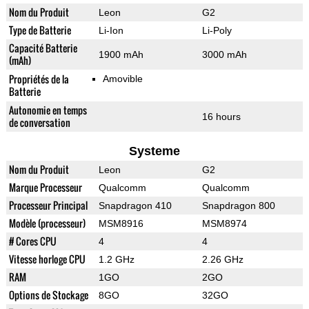
Nom du Produit
Leon
G2
Type de Batterie
Li-Ion
Li-Poly
Capacité Batterie
1900 mAh
3000 mAh
(mAh)
Propriétés de la
Amovible
Batterie
Autonomie en temps
16 hours
de conversation
Systeme
Nom du Produit
Leon
G2
Marque Processeur
Qualcomm
Qualcomm
Processeur Principal
Snapdragon 410
Snapdragon 800
Modèle (processeur)
MSM8916
MSM8974
# Cores CPU
4
4
Vitesse horloge CPU
1.2 GHz
2.26 GHz
RAM
1GO
2GO
Options de Stockage
8GO
32GO