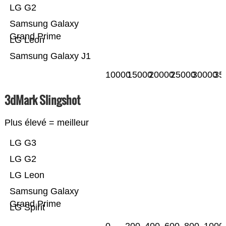
LG G2
Samsung Galaxy
Grand Prime
LG Leon
Samsung Galaxy J1
10000
15000
20000
25000
30000
35
3dMark Slingshot
Plus élevé = meilleur
LG G3
LG G2
LG Leon
Samsung Galaxy
Grand Prime
LG Spirit