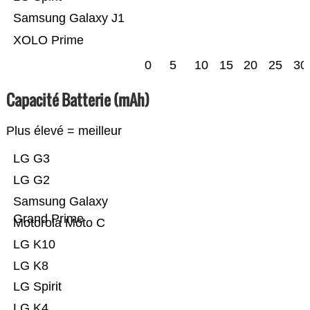
Samsung Galaxy J1
XOLO Prime
0
5
10
15
20
25
30
Capacité Batterie (mAh)
Plus élevé = meilleur
LG G3
LG G2
Samsung Galaxy
Grand Prime
Motorola Moto C
LG K10
LG K8
LG Spirit
LG K4