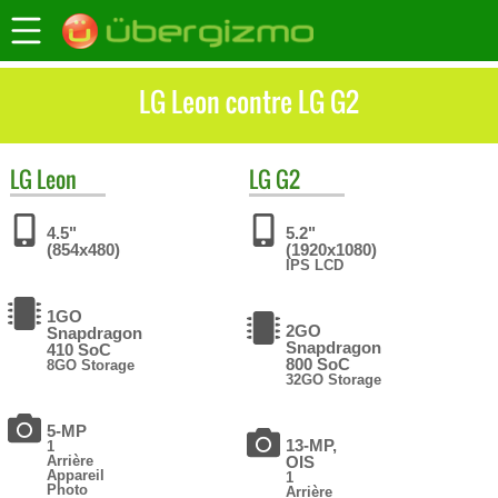
LG Leon contre LG G2
LG
Leon
LG
G2
4.5"
5.2"
(854x480)
(1920x1080)
IPS LCD
1GO
2GO
Snapdragon
Snapdragon
410 SoC
800 SoC
8GO Storage
32GO Storage
5-MP
13-MP,
1
Arrière
OIS
Appareil
1
Photo
Arrière