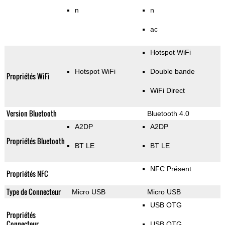
n
n
ac
Hotspot WiFi
Hotspot WiFi
Double bande
Propriétés WiFi
WiFi Direct
Version Bluetooth
Bluetooth 4.0
A2DP
A2DP
Propriétés Bluetooth
BT LE
BT LE
NFC Présent
Propriétés NFC
Type de Connecteur
Micro USB
Micro USB
USB OTG
Propriétés
Connecteur
USB OTG