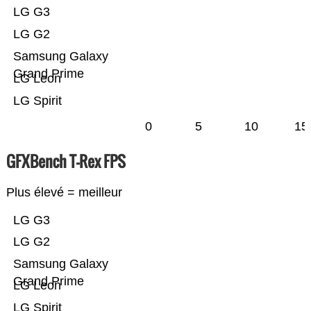
LG G3
LG G2
Samsung Galaxy
Grand Prime
LG Leon
LG Spirit
0
5
10
15
GFXBench T-Rex FPS
Plus élevé = meilleur
LG G3
LG G2
Samsung Galaxy
Grand Prime
LG Leon
LG Spirit