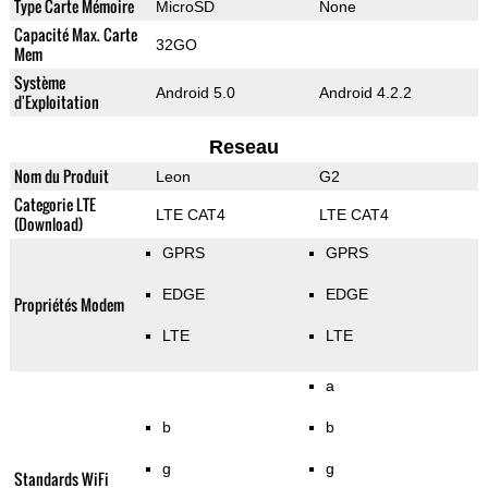
Type Carte Mémoire
MicroSD
None
Capacité Max. Carte
32GO
Mem
Système
Android 5.0
Android 4.2.2
d'Exploitation
Reseau
Nom du Produit
Leon
G2
Categorie LTE
LTE CAT4
LTE CAT4
(Download)
GPRS
GPRS
EDGE
EDGE
Propriétés Modem
LTE
LTE
a
b
b
g
g
Standards WiFi