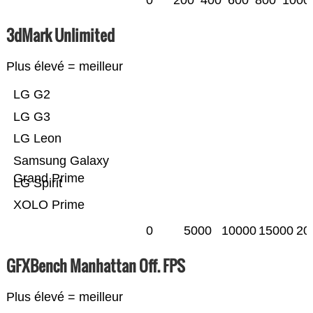
0
200
400
600
800
1000
3dMark Unlimited
Plus élevé = meilleur
LG G2
LG G3
LG Leon
Samsung Galaxy
Grand Prime
LG Spirit
XOLO Prime
0
5000
10000
15000
20
GFXBench Manhattan Off. FPS
Plus élevé = meilleur