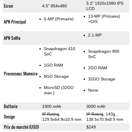
5.2" 1920x1080 IPS
Ecran
4.5" 854x480
LCD
13-MP
(Primaire)
5-MP
(Primaire)
APN Principal
+OIS
2.1-MP
APN Selfie
Snapdragon 410
Snapdragon 800
SoC
SoC
1GO RAM
2GO RAM
Processeur, Memoire
8GO Storage
32GO Storage
MicroSD (32GO
None
max.)
Batterie
1900 mAh
3000 mAh
IP Rating
,
IP Rating
, 143g
,
Design
129.9x64.9x10.9 mm
138.5x70.9x8.9 mm
Prix du marché (USD)
$249