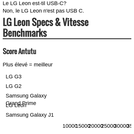
Le LG Leon est-til USB-C?
Non, le LG Leon n'est pas USB C.
LG Leon Specs & Vitesse
Benchmarks
Score Antutu
Plus élevé = meilleur
LG G3
LG G2
Samsung Galaxy
Grand Prime
LG Leon
Samsung Galaxy J1
10000
15000
20000
25000
30000
35