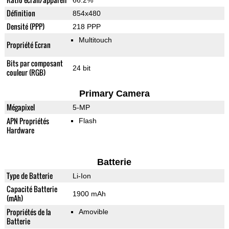
66.2%
Définition
854x480
Densité (PPP)
218 PPP
Multitouch
Propriété Ecran
Bits par composant
24 bit
couleur (RGB)
Primary Camera
Mégapixel
5-MP
APN Propriétés
Flash
Hardware
Batterie
Type de Batterie
Li-Ion
Capacité Batterie
1900 mAh
(mAh)
Propriétés de la
Amovible
Batterie