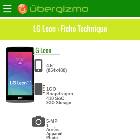
LG Leon : Fiche Technique
LG
Leon
4.5"
(854x480)
1GO
Snapdragon
410 SoC
8GO Storage
5-MP
1
Arrière
Appareil
Photo