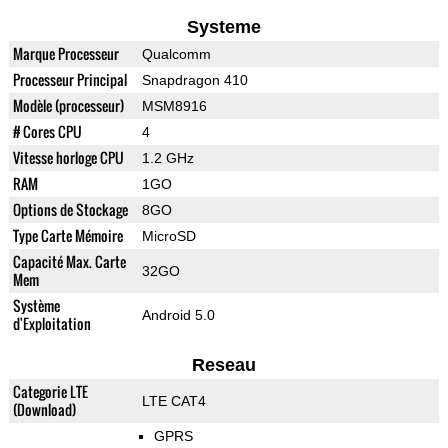
Systeme
Marque Processeur
Qualcomm
Processeur Principal
Snapdragon 410
Modèle (processeur)
MSM8916
# Cores CPU
4
Vitesse horloge CPU
1.2 GHz
RAM
1GO
Options de Stockage
8GO
Type Carte Mémoire
MicroSD
Capacité Max. Carte
32GO
Mem
Système
Android 5.0
d'Exploitation
Reseau
Categorie LTE
LTE CAT4
(Download)
GPRS