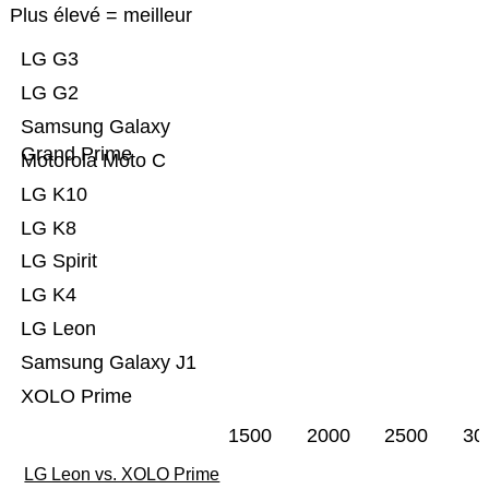
Plus élevé = meilleur
LG G3
LG G2
Samsung Galaxy
Grand Prime
Motorola Moto C
LG K10
LG K8
LG Spirit
LG K4
LG Leon
Samsung Galaxy J1
XOLO Prime
1500
2000
2500
30
LG Leon vs. XOLO Prime