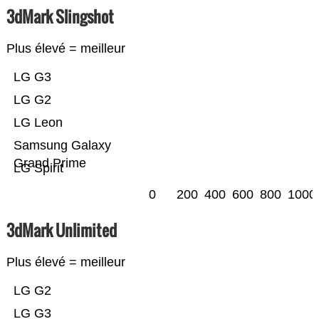
3dMark Slingshot
Plus élevé = meilleur
LG G3
LG G2
LG Leon
Samsung Galaxy
Grand Prime
LG Spirit
0
200
400
600
800
1000
3dMark Unlimited
Plus élevé = meilleur
LG G2
LG G3