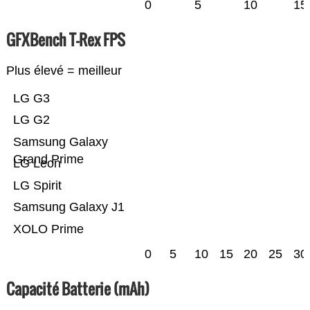
0
5
10
15
GFXBench T-Rex FPS
Plus élevé = meilleur
LG G3
LG G2
Samsung Galaxy
Grand Prime
LG Leon
LG Spirit
Samsung Galaxy J1
XOLO Prime
0
5
10
15
20
25
30
Capacité Batterie (mAh)