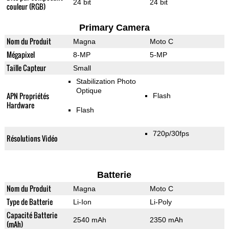
24 bit
24 bit
couleur (RGB)
Primary Camera
Nom du Produit
Magna
Moto C
Mégapixel
8-MP
5-MP
Taille Capteur
Small
Stabilization Photo
Optique
APN Propriétés
Flash
Hardware
Flash
720p/30fps
Résolutions Vidéo
Batterie
Nom du Produit
Magna
Moto C
Type de Batterie
Li-Ion
Li-Poly
Capacité Batterie
2540 mAh
2350 mAh
(mAh)