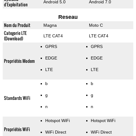
Android 5.0
Android 7.0
d'Exploitation
Reseau
Nom du Produit
Magna
Moto C
Categorie LTE
LTE CAT4
LTE CAT4
(Download)
GPRS
GPRS
EDGE
EDGE
Propriétés Modem
LTE
LTE
b
b
g
g
Standards WiFi
n
n
Hotspot WiFi
Hotspot WiFi
Propriétés WiFi
WiFi Direct
WiFi Direct