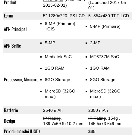
Produit
(Launched 2017-05-
2015-02-01)
01)
Ecran
5" 1280x720 IPS LCD
5" 854x480 TFT LCD
8-MP
(Primaire)
5-MP
(Primaire)
APN Principal
+OIS
5-MP
2-MP
APN Selfie
Mediatek SoC
MT6737M SoC
1GO RAM
1GO RAM
Processeur, Memoire
8GO Storage
8GO Storage
MicroSD (32GO
MicroSD (32GO
max.)
max.)
Batterie
2540 mAh
2350 mAh
IP Rating
,
IP Rating
, 154g
,
Design
139.7x69.9x10.2 mm
145.5x73.6x9 mm
Prix du marché (USD)
$85