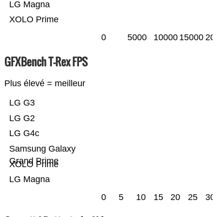
LG Magna
XOLO Prime
0
5000
10000
15000
20
GFXBench T-Rex FPS
Plus élevé = meilleur
LG G3
LG G2
LG G4c
Samsung Galaxy
Grand Prime
XOLO Prime
LG Magna
0
5
10
15
20
25
30