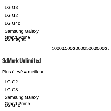
LG G3
LG G2
LG G4c
Samsung Galaxy
Grand Prime
LG Magna
10000
15000
20000
25000
30000
35
3dMark Unlimited
Plus élevé = meilleur
LG G2
LG G3
Samsung Galaxy
Grand Prime
LG G4c