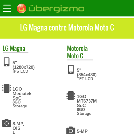
LG Magna contre Motorola Moto C
LG
Magna
Motorola
Moto C
5"
(1280x720)
5"
IPS LCD
(854x480)
TFT LCD
1GO
Mediatek
1GO
SoC
MT6737M
8GO
SoC
Storage
8GO
Storage
8-MP,
OIS
5-MP
1