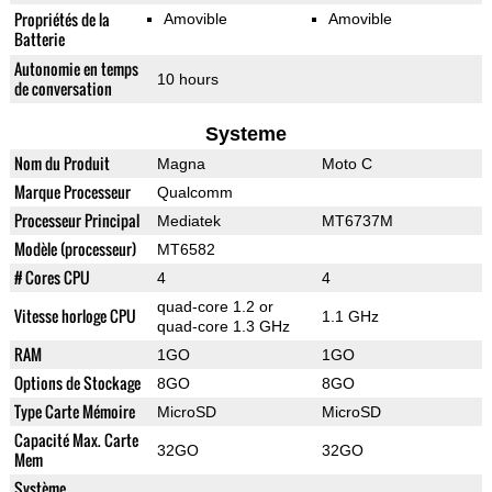
Propriétés de la
Amovible
Amovible
Batterie
Autonomie en temps
10 hours
de conversation
Systeme
Nom du Produit
Magna
Moto C
Marque Processeur
Qualcomm
Processeur Principal
Mediatek
MT6737M
Modèle (processeur)
MT6582
# Cores CPU
4
4
quad-core 1.2 or
Vitesse horloge CPU
1.1 GHz
quad-core 1.3 GHz
RAM
1GO
1GO
Options de Stockage
8GO
8GO
Type Carte Mémoire
MicroSD
MicroSD
Capacité Max. Carte
32GO
32GO
Mem
Système