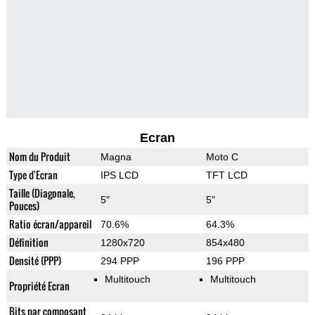
Ecran
Nom du Produit
Magna
Moto C
Type d'Ecran
IPS LCD
TFT LCD
Taille (Diagonale,
5"
5"
Pouces)
Ratio écran/appareil
70.6%
64.3%
Définition
1280x720
854x480
Densité (PPP)
294 PPP
196 PPP
Multitouch
Multitouch
Propriété Ecran
Bits par composant