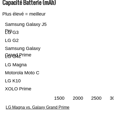
Capacité Batterie (mAh)
Plus élevé = meilleur
Samsung Galaxy J5
Pro
LG G3
LG G2
Samsung Galaxy
Grand Prime
LG G4c
LG Magna
Motorola Moto C
LG K10
XOLO Prime
1500
2000
2500
30
LG Magna vs. Galaxy Grand Prime