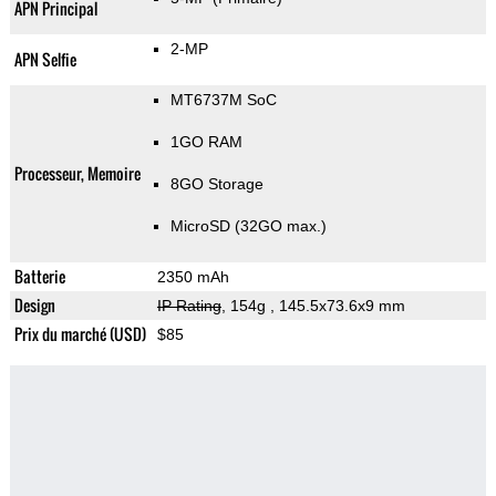
APN Principal
2-MP
APN Selfie
MT6737M SoC
1GO RAM
Processeur, Memoire
8GO Storage
MicroSD (32GO max.)
Batterie
2350 mAh
Design
IP Rating
, 154g
, 145.5x73.6x9 mm
Prix du marché (USD)
$85