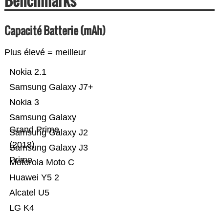
Benchmarks
Capacité Batterie (mAh)
Plus élevé = meilleur
Nokia 2.1
Samsung Galaxy J7+
Nokia 3
Samsung Galaxy
Grand Prime
Samsung Galaxy J2
(2018)
Samsung Galaxy J3
Prime
Motorola Moto C
Huawei Y5 2
Alcatel U5
LG K4