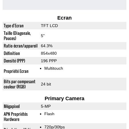
Ecran
Type d'Ecran
TFT LCD
Taille (Diagonale,
5"
Pouces)
Ratio écran/appareil
64.3%
Définition
854x480
Densité (PPP)
196 PPP
Multitouch
Propriété Ecran
Bits par composant
24 bit
couleur (RGB)
Primary Camera
Mégapixel
5-MP
APN Propriétés
Flash
Hardware
720p/30fps