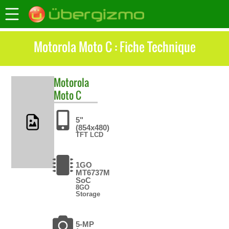
Motorola Moto C : Fiche Technique
Motorola
Moto C
5"
(854x480)
TFT LCD
1GO
MT6737M
SoC
8GO
Storage
5-MP