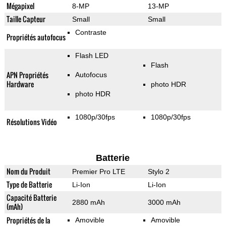
Mégapixel
8-MP
13-MP
Taille Capteur
Small
Small
Contraste
Propriétés autofocus
Flash LED
Flash
APN Propriétés
Autofocus
Hardware
photo HDR
photo HDR
1080p/30fps
1080p/30fps
Résolutions Vidéo
Batterie
Nom du Produit
Premier Pro LTE
Stylo 2
Type de Batterie
Li-Ion
Li-Ion
Capacité Batterie
2880 mAh
3000 mAh
(mAh)
Propriétés de la
Amovible
Amovible