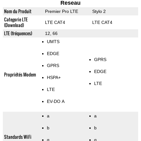
Reseau
Nom du Produit
Premier Pro LTE
Stylo 2
Categorie LTE
LTE CAT4
LTE CAT4
(Download)
LTE (fréquences)
12, 66
UMTS
EDGE
GPRS
GPRS
EDGE
Propriétés Modem
HSPA+
LTE
LTE
EV-DO A
a
a
b
b
Standards WiFi
g
g