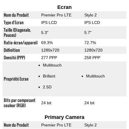
Ecran
Nom du Produit
Premier Pro LTE
Stylo 2
Type d'Ecran
IPS LCD
IPS LCD
Taille (Diagonale,
5.3"
5.7"
Pouces)
Ratio écran/appareil
69.3%
72.7%
Définition
1280x720
1280x720
Densité (PPP)
277 PPP
258 PPP
Multitouch
Brillant
Multitouch
Propriété Ecran
2.5D
Bits par composant
24 bit
24 bit
couleur (RGB)
Primary Camera
Nom du Produit
Premier Pro LTE
Stylo 2