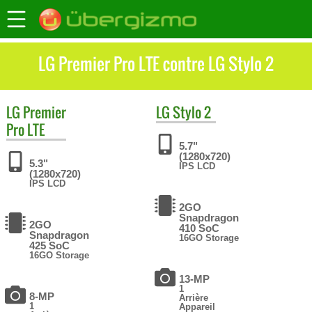
LG Premier Pro LTE contre LG Stylo 2
LG
Premier
LG
Stylo 2
Pro LTE
5.7"
(1280x720)
5.3"
IPS LCD
(1280x720)
IPS LCD
2GO
Snapdragon
2GO
410 SoC
Snapdragon
16GO Storage
425 SoC
16GO Storage
13-MP
1
8-MP
Arrière
1
Appareil