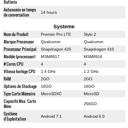
Batterie
Autonomie en temps
14 hours
de conversation
Systeme
Nom du Produit
Premier Pro LTE
Stylo 2
Marque Processeur
Qualcomm
Qualcomm
Processeur Principal
Snapdragon 425
Snapdragon 410
Modèle (processeur)
MSM8917
MSM8916
# Cores CPU
4
4
Vitesse horloge CPU
1.4 GHz
1.2 GHz
RAM
2GO
2GO
Options de Stockage
16GO
16GO
Type Carte Mémoire
MicroSDXC
MicroSD
Capacité Max. Carte
256GO
Mem
Système
Android 7.1
Android 6.0
d'Exploitation