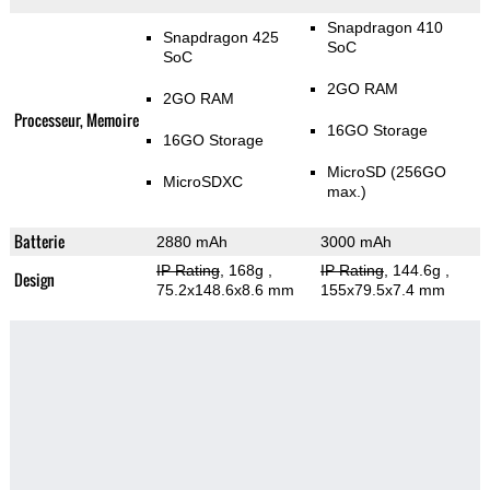
Snapdragon 410
Snapdragon 425
SoC
SoC
2GO RAM
2GO RAM
Processeur, Memoire
16GO Storage
16GO Storage
MicroSD (256GO
MicroSDXC
max.)
Batterie
2880 mAh
3000 mAh
IP Rating
, 168g
,
IP Rating
, 144.6g
,
Design
75.2x148.6x8.6 mm
155x79.5x7.4 mm