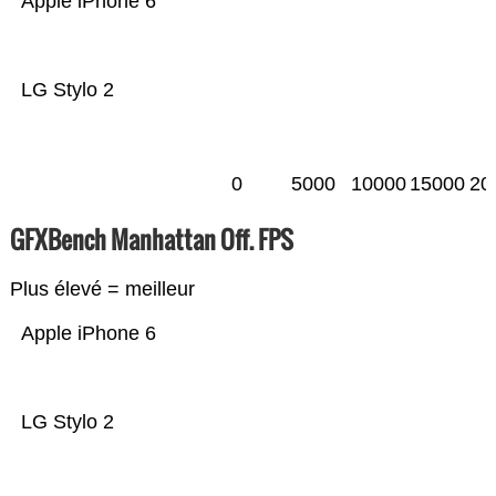
Apple iPhone 6
LG Stylo 2
0
5000
10000
15000
20
GFXBench Manhattan Off. FPS
Plus élevé = meilleur
Apple iPhone 6
LG Stylo 2