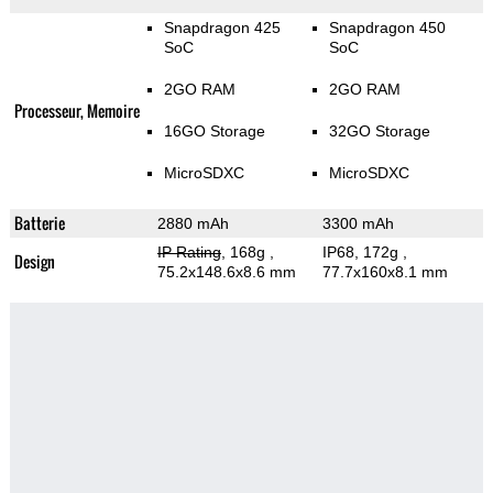
Snapdragon 425
Snapdragon 450
SoC
SoC
2GO RAM
2GO RAM
Processeur, Memoire
16GO Storage
32GO Storage
MicroSDXC
MicroSDXC
Batterie
2880 mAh
3300 mAh
IP Rating
, 168g
,
IP68, 172g
,
Design
75.2x148.6x8.6 mm
77.7x160x8.1 mm