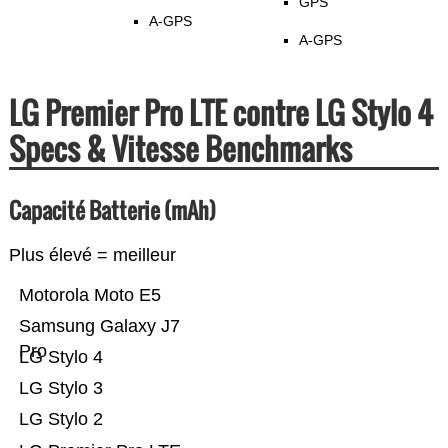
GPS
A-GPS
A-GPS
LG Premier Pro LTE contre LG Stylo 4
Specs & Vitesse Benchmarks
Capacité Batterie (mAh)
Plus élevé = meilleur
Motorola Moto E5
Samsung Galaxy J7
Pro
LG Stylo 4
LG Stylo 3
LG Stylo 2