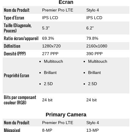
Ecran
Nom du Produit
Premier Pro LTE
Stylo 4
Type d'Ecran
IPS LCD
IPS LCD
Taille (Diagonale,
5.3"
6.2"
Pouces)
Ratio écran/appareil
69.3%
79.8%
Définition
1280x720
2160x1080
Densité (PPP)
277 PPP
390 PPP
Multitouch
Multitouch
Brillant
Brillant
Propriété Ecran
2.5D
2.5D
Bits par composant
24 bit
24 bit
couleur (RGB)
Primary Camera
Nom du Produit
Premier Pro LTE
Stylo 4
Mégapixel
8-MP
13-MP