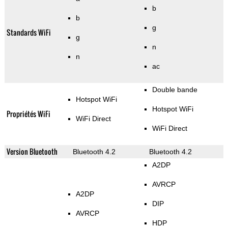
b
b
g
Standards WiFi
g
n
n
ac
Double bande
Hotspot WiFi
Hotspot WiFi
Propriétés WiFi
WiFi Direct
WiFi Direct
Version Bluetooth
Bluetooth 4.2
Bluetooth 4.2
A2DP
AVRCP
A2DP
DIP
AVRCP
HDP