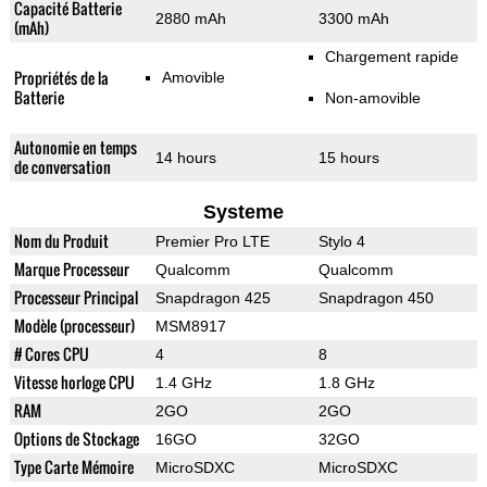
Capacité Batterie
2880 mAh
3300 mAh
(mAh)
Chargement rapide
Propriétés de la
Amovible
Batterie
Non-amovible
Autonomie en temps
14 hours
15 hours
de conversation
Systeme
Nom du Produit
Premier Pro LTE
Stylo 4
Marque Processeur
Qualcomm
Qualcomm
Processeur Principal
Snapdragon 425
Snapdragon 450
Modèle (processeur)
MSM8917
# Cores CPU
4
8
Vitesse horloge CPU
1.4 GHz
1.8 GHz
RAM
2GO
2GO
Options de Stockage
16GO
32GO
Type Carte Mémoire
MicroSDXC
MicroSDXC