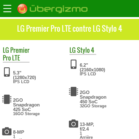
LG Premier Pro LTE contre LG Stylo 4
LG
Premier
LG
Stylo 4
Pro LTE
6.2"
(2160x1080)
5.3"
IPS LCD
(1280x720)
IPS LCD
2GO
Snapdragon
2GO
450 SoC
Snapdragon
32GO Storage
425 SoC
16GO Storage
13-MP,
f/2.4
8-MP
1
1
Arrière