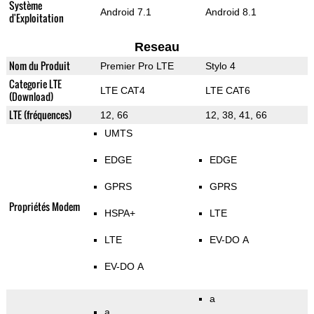
Système
Android 7.1
Android 8.1
d'Exploitation
Reseau
Nom du Produit
Premier Pro LTE
Stylo 4
Categorie LTE
LTE CAT4
LTE CAT6
(Download)
LTE (fréquences)
12, 66
12, 38, 41, 66
UMTS
EDGE
EDGE
GPRS
GPRS
Propriétés Modem
HSPA+
LTE
LTE
EV-DO A
EV-DO A
a
a