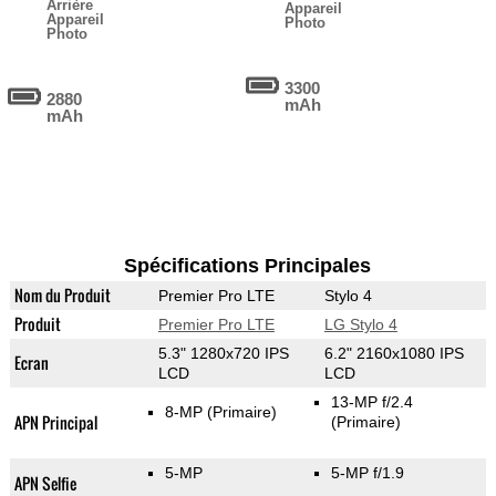
Arrière
Appareil
Appareil
Photo
Photo
3300
2880
mAh
mAh
Spécifications Principales
Nom du Produit
Premier Pro LTE
Stylo 4
Produit
Premier Pro LTE
LG Stylo 4
5.3" 1280x720 IPS
6.2" 2160x1080 IPS
Ecran
LCD
LCD
13-MP f/2.4
8-MP
(Primaire)
APN Principal
(Primaire)
5-MP
5-MP f/1.9
APN Selfie