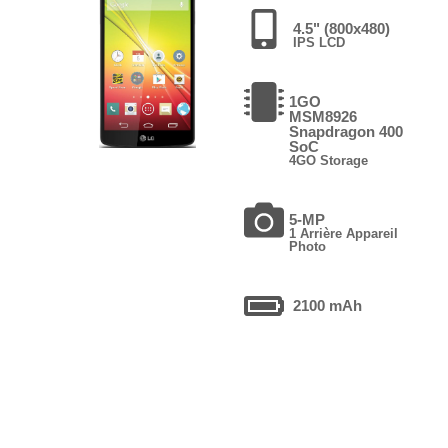
4.5" (800x480)
IPS LCD
1GO
MSM8926
Snapdragon 400
SoC
4GO Storage
5-MP
1 Arrière Appareil
Photo
2100 mAh