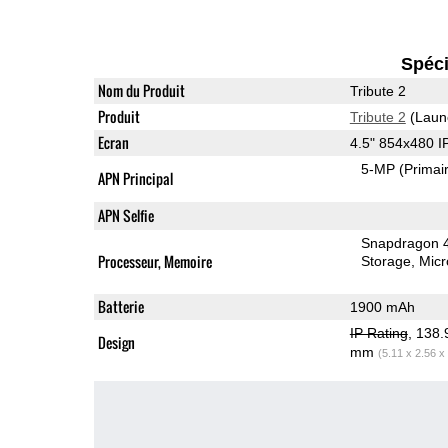
Spéci
Nom du Produit
Tribute 2
Produit
Tribute 2
(Laun
Ecran
4.5" 854x480 
5-MP
(Primai
APN Principal
APN Selfie
Snapdragon 
Processeur, Memoire
Storage
Mic
Batterie
1900 mAh
IP Rating
, 138
Design
mm
(5.11 x 2.56 x