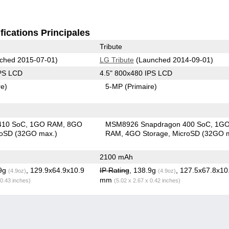
fications Principales
Tribute
ched 2015-07-01)
LG Tribute
(Launched 2014-09-01)
IPS LCD
4.5" 800x480 IPS LCD
re)
5-MP
(Primaire)
410 SoC
1GO RAM
8GO
MSM8926 Snapdragon 400 SoC
1G
roSD (32GO max.)
RAM
4GO Storage
MicroSD (32GO 
2100 mAh
.9g
, 129.9x64.9x10.9
IP Rating
, 138.9g
, 127.5x67.8x10
(4.9oz)
(4.9oz)
mm
 0.43 inches)
(5.02 x 2.67 x 0.42 inches)