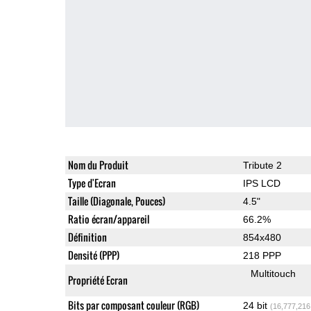
Nom du Produit
Tribute 2
Type d'Ecran
IPS LCD
Taille (Diagonale, Pouces)
4.5"
Ratio écran/appareil
66.2%
Définition
854x480
Densité (PPP)
218 PPP
Multitouch
Propriété Ecran
Bits par composant couleur (RGB)
24 bit
(16,777,216