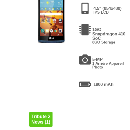
4.5" (854x480)
IPS LCD
1GO
Snapdragon 410
SoC
8GO Storage
5-MP
1 Arrière Appareil
Photo
1900 mAh
Tribute 2
News (1)