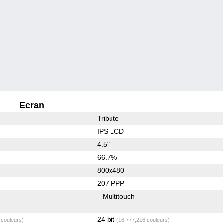
Ecran
Tribute
IPS LCD
4.5"
66.7%
800x480
207 PPP
Multitouch
24 bit
 couleurs)
(16,777,216 couleurs)