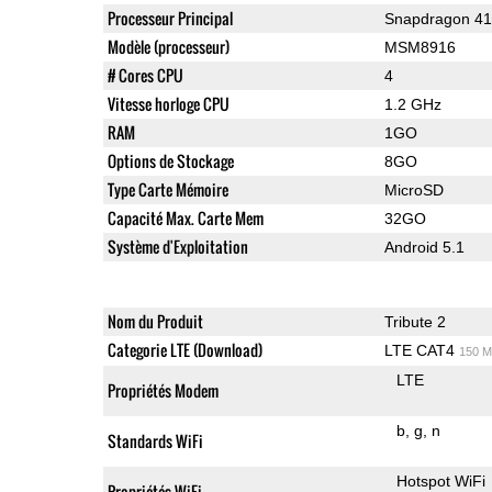
Processeur Principal
Snapdragon 4
Modèle (processeur)
MSM8916
# Cores CPU
4
Vitesse horloge CPU
1.2 GHz
RAM
1GO
Options de Stockage
8GO
Type Carte Mémoire
MicroSD
Capacité Max. Carte Mem
32GO
Système d'Exploitation
Android 5.1
Nom du Produit
Tribute 2
Categorie LTE (Download)
LTE CAT4
150 M
LTE
Propriétés Modem
b
g
n
Standards WiFi
Hotspot WiFi
Propriétés WiFi