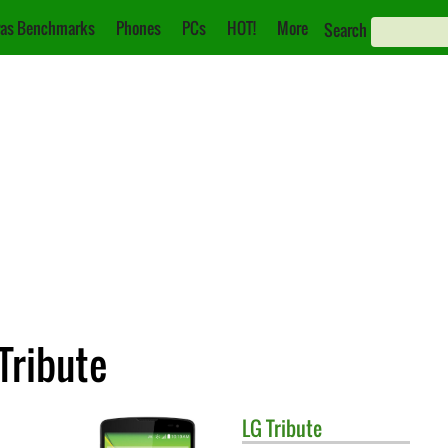
as Benchmarks
Phones
PCs
HOT!
More
Search
Tribute
LG
Tribute