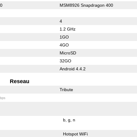
10
MSM8926 Snapdragon 400
4
1.2 GHz
1GO
4GO
MicroSD
32GO
Android 4.4.2
Reseau
Tribute
bps
b
g
n
Hotspot WiFi