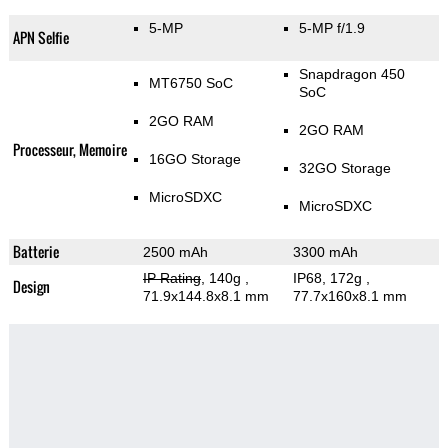
5-MP
5-MP f/1.9
APN Selfie
Snapdragon 450
MT6750 SoC
SoC
2GO RAM
2GO RAM
Processeur, Memoire
16GO Storage
32GO Storage
MicroSDXC
MicroSDXC
Batterie
2500 mAh
3300 mAh
IP Rating
, 140g
,
IP68, 172g
,
Design
71.9x144.8x8.1 mm
77.7x160x8.1 mm