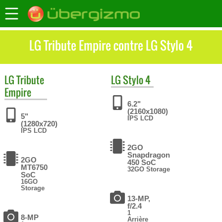
LG Tribute Empire contre LG Stylo 4
LG
Tribute
LG
Stylo 4
Empire
6.2"
(2160x1080)
5"
IPS LCD
(1280x720)
IPS LCD
2GO
Snapdragon
2GO
450 SoC
MT6750
32GO Storage
SoC
16GO
Storage
13-MP,
f/2.4
1
8-MP
Arrière