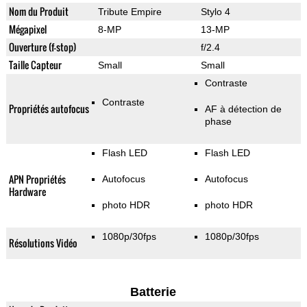
Nom du Produit
Tribute Empire
Stylo 4
Mégapixel
8-MP
13-MP
Ouverture (f-stop)
f/2.4
Taille Capteur
Small
Small
Contraste
Contraste
Propriétés autofocus
AF à détection de
phase
Flash LED
Flash LED
APN Propriétés
Autofocus
Autofocus
Hardware
photo HDR
photo HDR
1080p/30fps
1080p/30fps
Résolutions Vidéo
Batterie