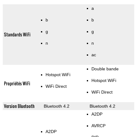
a
b
b
g
g
Standards WiFi
n
n
ac
Double bande
Hotspot WiFi
Hotspot WiFi
Propriétés WiFi
WiFi Direct
WiFi Direct
Version Bluetooth
Bluetooth 4.2
Bluetooth 4.2
A2DP
AVRCP
A2DP