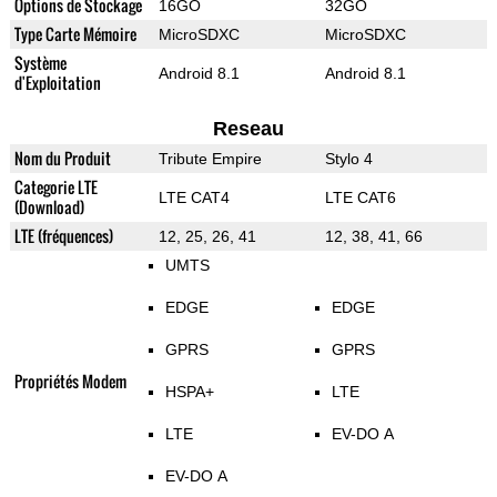
Options de Stockage
16GO
32GO
Type Carte Mémoire
MicroSDXC
MicroSDXC
Système
Android 8.1
Android 8.1
d'Exploitation
Reseau
Nom du Produit
Tribute Empire
Stylo 4
Categorie LTE
LTE CAT4
LTE CAT6
(Download)
LTE (fréquences)
12, 25, 26, 41
12, 38, 41, 66
UMTS
EDGE
EDGE
GPRS
GPRS
Propriétés Modem
HSPA+
LTE
LTE
EV-DO A
EV-DO A