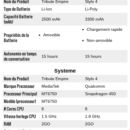
Nom du Produit
Tribute Empire
Stylo 4
Type de Batterie
Li-Ion
Li-Poly
Capacité Batterie
2500 mAh
3300 mAh
(mAh)
Chargement rapide
Propriétés de la
Amovible
Batterie
Non-amovible
Autonomie en temps
15 hours
15 hours
de conversation
Systeme
Nom du Produit
Tribute Empire
Stylo 4
Marque Processeur
MediaTek
Qualcomm
Processeur Principal
MT6750
Snapdragon 450
Modèle (processeur)
MT6750
# Cores CPU
8
8
Vitesse horloge CPU
1.5 GHz
1.8 GHz
RAM
2GO
2GO