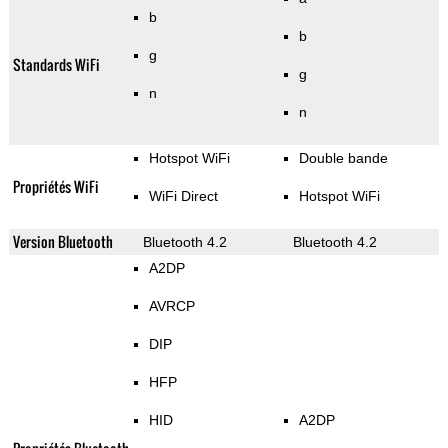
b
b
g
Standards WiFi
g
n
n
Hotspot WiFi
Double bande
Propriétés WiFi
WiFi Direct
Hotspot WiFi
Version Bluetooth
Bluetooth 4.2
Bluetooth 4.2
A2DP
AVRCP
DIP
HFP
HID
A2DP