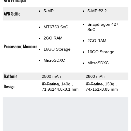
APN Principal
5-MP
5-MP f/2.2
APN Selfie
Snapdragon 427
MT6750 SoC
SoC
2GO RAM
2GO RAM
Processeur, Memoire
16GO Storage
16GO Storage
MicroSDXC
MicroSDXC
Batterie
2500 mAh
2800 mAh
IP Rating
, 140g
,
IP Rating
, 150g
,
Design
71.9x144.8x8.1 mm
74x151x8.85 mm