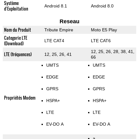
Système
Android 8.1
Android 8.0
d'Exploitation
Reseau
Nom du Produit
Tribute Empire
Moto E5 Play
Categorie LTE
LTE CAT4
LTE CAT6
(Download)
12, 25, 26, 28, 38, 41,
LTE (fréquences)
12, 25, 26, 41
66
UMTS
UMTS
EDGE
EDGE
GPRS
GPRS
Propriétés Modem
HSPA+
HSPA+
LTE
LTE
EV-DO A
EV-DO A
a