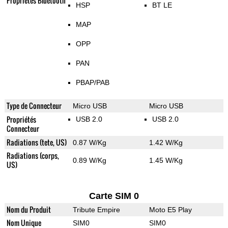
Propriétés Bluetooth
HSP
BT LE
MAP
OPP
PAN
PBAP/PAB
Type de Connecteur
Micro USB
Micro USB
Propriétés
USB 2.0
USB 2.0
Connecteur
Radiations (tete, US)
0.87 W/Kg
1.42 W/Kg
Radiations (corps,
0.89 W/Kg
1.45 W/Kg
US)
Carte SIM 0
Nom du Produit
Tribute Empire
Moto E5 Play
Nom Unique
SIM0
SIM0