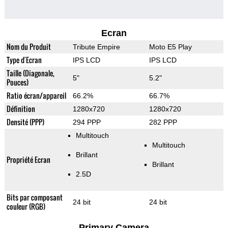
Ecran
Nom du Produit
Tribute Empire
Moto E5 Play
Type d'Ecran
IPS LCD
IPS LCD
Taille (Diagonale,
5"
5.2"
Pouces)
Ratio écran/appareil
66.2%
66.7%
Définition
1280x720
1280x720
Densité (PPP)
294 PPP
282 PPP
Multitouch
Multitouch
Brillant
Propriété Ecran
Brillant
2.5D
Bits par composant
24 bit
24 bit
couleur (RGB)
Primary Camera