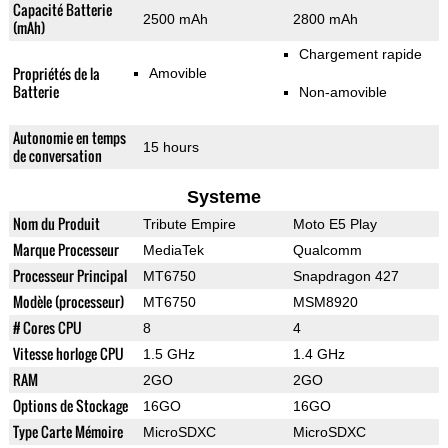
Capacité Batterie
2500 mAh
2800 mAh
(mAh)
Chargement rapide
Propriétés de la
Amovible
Batterie
Non-amovible
Autonomie en temps
15 hours
de conversation
Systeme
Nom du Produit
Tribute Empire
Moto E5 Play
Marque Processeur
MediaTek
Qualcomm
Processeur Principal
MT6750
Snapdragon 427
Modèle (processeur)
MT6750
MSM8920
# Cores CPU
8
4
Vitesse horloge CPU
1.5 GHz
1.4 GHz
RAM
2GO
2GO
Options de Stockage
16GO
16GO
Type Carte Mémoire
MicroSDXC
MicroSDXC