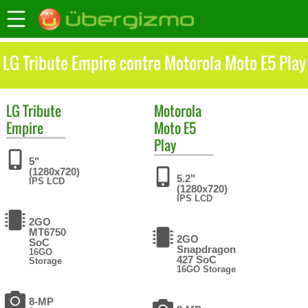
LG Tribute Empire contre Motorola Moto E5 Play
LG
Tribute
Motorola
Empire
Moto E5
Play
5"
(1280x720)
5.2"
IPS LCD
(1280x720)
IPS LCD
2GO
MT6750
2GO
SoC
Snapdragon
16GO
427 SoC
Storage
16GO Storage
8-MP