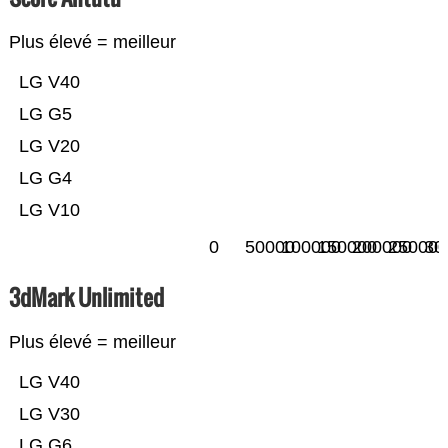
Plus élevé = meilleur
LG V40
LG G5
LG V20
LG G4
LG V10
0
50000
100000
150000
200000
250000
30
3dMark Unlimited
Plus élevé = meilleur
LG V40
LG V30
LG G6