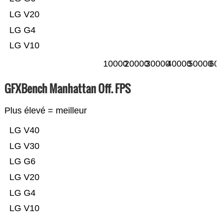
LG V20
LG G4
LG V10
10000
20000
30000
40000
50000
60
GFXBench Manhattan Off. FPS
Plus élevé = meilleur
LG V40
LG V30
LG G6
LG V20
LG G4
LG V10