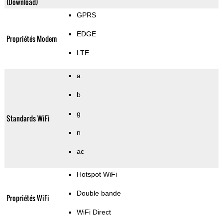
(Download)
GPRS
EDGE
Propriétés Modem
LTE
a
b
g
Standards WiFi
n
ac
Hotspot WiFi
Double bande
Propriétés WiFi
WiFi Direct