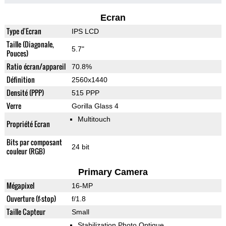
Ecran
Type d'Ecran
IPS LCD
Taille (Diagonale,
5.7"
Pouces)
Ratio écran/appareil
70.8%
Définition
2560x1440
Densité (PPP)
515 PPP
Verre
Gorilla Glass 4
Multitouch
Propriété Ecran
Bits par composant
24 bit
couleur (RGB)
Primary Camera
Mégapixel
16-MP
Ouverture (f-stop)
f/1.8
Taille Capteur
Small
Stabilization Photo Optique