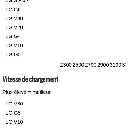
LG Stylo 4
LG G6
LG V30
LG V20
LG G4
LG V10
LG G5
2300
2500
2700
2900
3100
33
Vitesse de chargement
Plus élevé = meilleur
LG V30
LG G5
LG V10