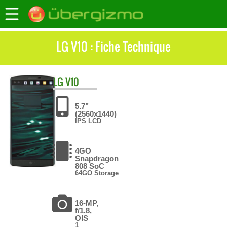
LG V10 : Fiche Technique
LG
V10
5.7"
(2560x1440)
IPS LCD
4GO
Snapdragon
808 SoC
64GO Storage
16-MP,
f/1.8,
OIS
1