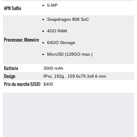
5-MP
APN Selfie
Snapdragon 808 SoC
4GO RAM
Processeur, Memoire
64GO Storage
MicroSD (128GO max.)
Batterie
3000 mAh
Design
IPxx, 192g
, 159.6x79.3x8.6 mm
Prix du marché (USD)
$400