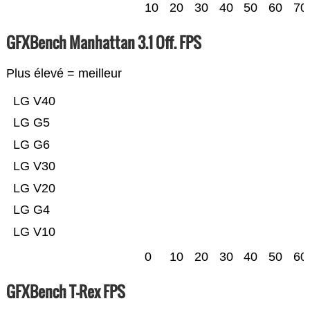
10
20
30
40
50
60
70
GFXBench Manhattan 3.1 Off. FPS
Plus élevé = meilleur
LG V40
LG G5
LG G6
LG V30
LG V20
LG G4
LG V10
0
10
20
30
40
50
60
GFXBench T-Rex FPS