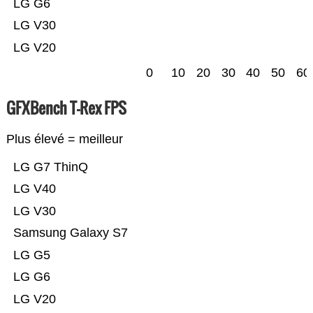
LG G6
LG V30
LG V20
0
10
20
30
40
50
60
GFXBench T-Rex FPS
Plus élevé = meilleur
LG G7 ThinQ
LG V40
LG V30
Samsung Galaxy S7
LG G5
LG G6
LG V20