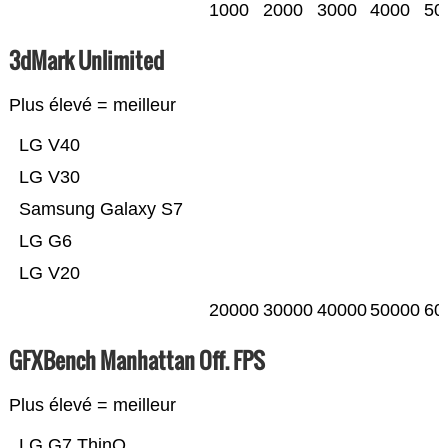
1000
2000
3000
4000
50
3dMark Unlimited
Plus élevé = meilleur
LG V40
LG V30
Samsung Galaxy S7
LG G6
LG V20
20000
30000
40000
50000
60
GFXBench Manhattan Off. FPS
Plus élevé = meilleur
LG G7 ThinQ