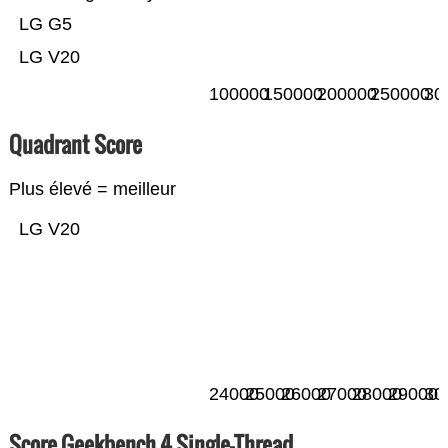
LG G5
LG V20
100000
150000
200000
250000
30
Quadrant Score
Plus élevé = meilleur
LG V20
24000
25000
26000
27000
28000
29000
30
Score Geekbench 4 Single-Thread