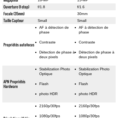
16-MP
13-MP
Ouverture (f-stop)
f/1.8
f/1.6
Focale (35mm)
30mm
Taille Capteur
Small
Small
AF à détection de
AF à détection de
phase
phase
Contraste
Contraste
Propriétés autofocus
Détection de phase à
Détection de phase à
deux pixels
deux pixels
Stabilization Photo
Stabilization Photo
Optique
Optique
APN Propriétés
Flash
Flash
Hardware
photo HDR
photo HDR
2160p/30fps
2160p/30fps
1080p/30fps
1080p/30fps