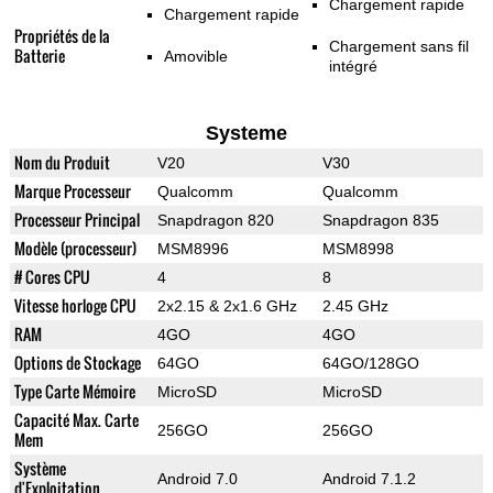
Chargement rapide
Chargement rapide
Propriétés de la
Chargement sans fil
Batterie
Amovible
intégré
Systeme
Nom du Produit
V20
V30
Marque Processeur
Qualcomm
Qualcomm
Processeur Principal
Snapdragon 820
Snapdragon 835
Modèle (processeur)
MSM8996
MSM8998
# Cores CPU
4
8
Vitesse horloge CPU
2x2.15 & 2x1.6 GHz
2.45 GHz
RAM
4GO
4GO
Options de Stockage
64GO
64GO/128GO
Type Carte Mémoire
MicroSD
MicroSD
Capacité Max. Carte
256GO
256GO
Mem
Système
Android 7.0
Android 7.1.2
d'Exploitation