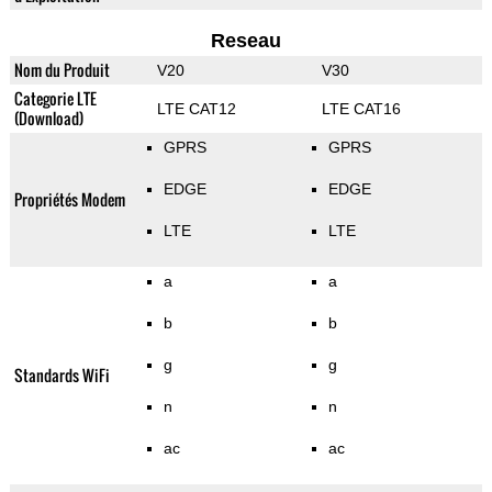
Reseau
Nom du Produit
V20
V30
Categorie LTE
LTE CAT12
LTE CAT16
(Download)
GPRS
GPRS
EDGE
EDGE
Propriétés Modem
LTE
LTE
a
a
b
b
g
g
Standards WiFi
n
n
ac
ac