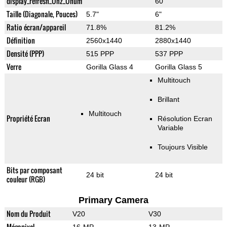
display_refresh_Ühz_Ünum
60
Taille (Diagonale, Pouces)
5.7"
6"
Ratio écran/appareil
71.8%
81.2%
Définition
2560x1440
2880x1440
Densité (PPP)
515 PPP
537 PPP
Verre
Gorilla Glass 4
Gorilla Glass 5
Multitouch
Brillant
Multitouch
Propriété Ecran
Résolution Ecran
Variable
Toujours Visible
Bits par composant
24 bit
24 bit
couleur (RGB)
Primary Camera
Nom du Produit
V20
V30
Mégapixel