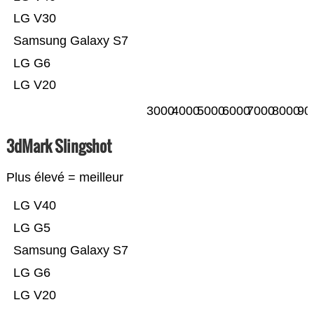
LG V30
Samsung Galaxy S7
LG G6
LG V20
3000
4000
5000
6000
7000
8000
90
3dMark Slingshot
Plus élevé = meilleur
LG V40
LG G5
Samsung Galaxy S7
LG G6
LG V20