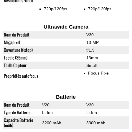
Résolutions Vidéo
720p/120fps
720p/120fps
Ultrawide Camera
Nom du Produit
V30
Mégapixel
13-MP
Ouverture (f-stop)
f/1.9
Focale (35mm)
13mm
Taille Capteur
Small
Focus Fixe
Propriétés autofocus
Batterie
Nom du Produit
V20
V30
Type de Batterie
Li-Ion
Li-Ion
Capacité Batterie
3200 mAh
3300 mAh
(mAh)