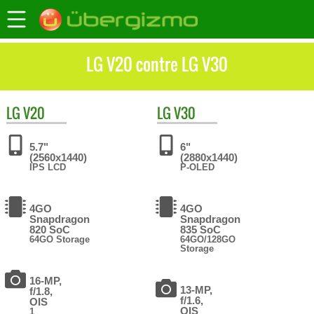
LG V20 contre LG V30
LG
V20
LG
V30
5.7"
6"
(2560x1440)
(2880x1440)
IPS LCD
P-OLED
4GO
4GO
Snapdragon
Snapdragon
820 SoC
835 SoC
64GO Storage
64GO/128GO
Storage
16-MP,
13-MP,
f/1.8,
f/1.6,
OIS
OIS
1