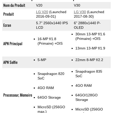
Nom du Produit
V20
V30
LG V20
(Launched
LG V30
(Launched
Produit
2016-09-01)
2017-08-30)
5.7" 2560x1440 IPS
6" 2880x1440 P-
Ecran
LCD
OLED
30mm 13-MP f/1.6
(Primaire)
+OIS
16-MP f/1.8
APN Principal
(Primaire)
+OIS
13mm 13-MP f/1.9
5-MP
22mm 8-MP f/2.2
APN Selfie
Snapdragon 835
Snapdragon 820
SoC
SoC
4GO RAM
4GO RAM
Processeur, Memoire
64GO/128GO
64GO Storage
Storage
MicroSD (256GO
MicroSD (256GO
max.)