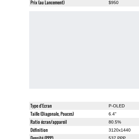
Prix (au Lancement)
$950
Type d'Ecran
P-OLED
Taille (Diagonale, Pouces)
6.4"
Ratio écran/appareil
80.5%
Définition
3120x1440
Densité (PPP)
537 PPP