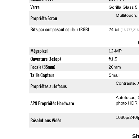
Verre
Gorilla Glass 5
Multitouch
Propriété Ecran
Bits par composant couleur (RGB)
24 bit
(16,777,216
Mégapixel
12-MP
Ouverture (f-stop)
f/1.5
Focale (35mm)
26mm
Taille Capteur
Small
Contraste
Propriétés autofocus
Autofocus
APN Propriétés Hardware
photo HDR
1080p/240f
Résolutions Vidéo
Sh