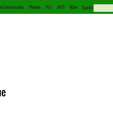
as Benchmarks
Phones
PCs
HOT!
More
Search
ue