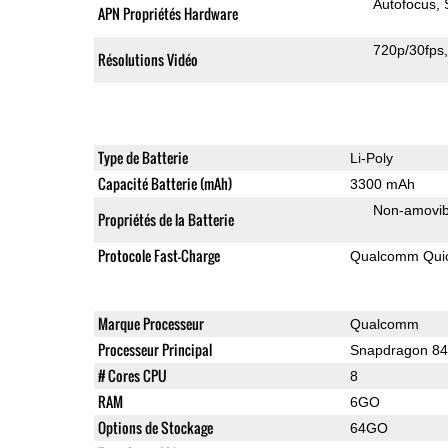
Autofocus
APN Propriétés Hardware
720p/30fps
Résolutions Vidéo
Type de Batterie
Li-Poly
Capacité Batterie (mAh)
3300 mAh
Non-amovib
Propriétés de la Batterie
Protocole Fast-Charge
Qualcomm Quic
Marque Processeur
Qualcomm
Processeur Principal
Snapdragon 8
# Cores CPU
8
RAM
6GO
Options de Stockage
64GO