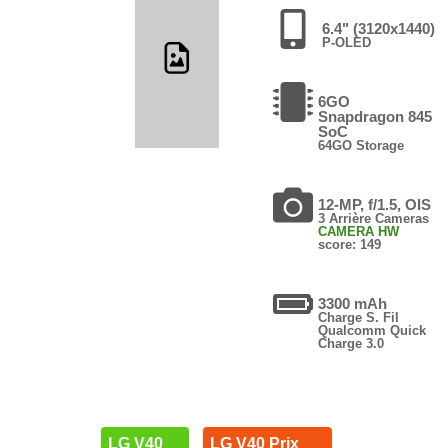
6.4" (3120x1440)
P-OLED
6GO
Snapdragon 845
SoC
64GO Storage
12-MP, f/1.5, OIS
3 Arrière Cameras
CAMERA HW
score: 149
3300 mAh
Charge S. Fil
Qualcomm Quick
Charge 3.0
LG V40
LG V40 Prix