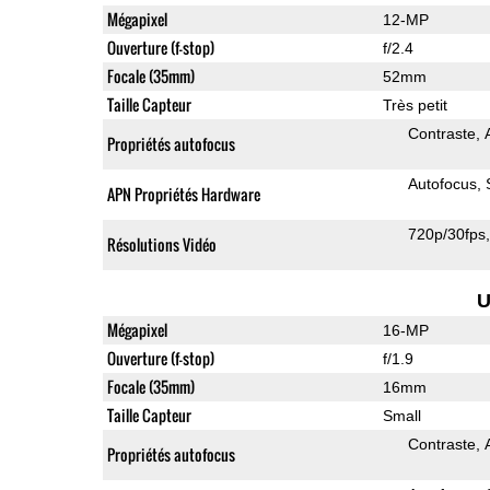
Mégapixel
12-MP
Ouverture (f-stop)
f/2.4
Focale (35mm)
52mm
Taille Capteur
Très petit
Contraste
Propriétés autofocus
Autofocus
APN Propriétés Hardware
720p/30fps
Résolutions Vidéo
U
Mégapixel
16-MP
Ouverture (f-stop)
f/1.9
Focale (35mm)
16mm
Taille Capteur
Small
Contraste
Propriétés autofocus