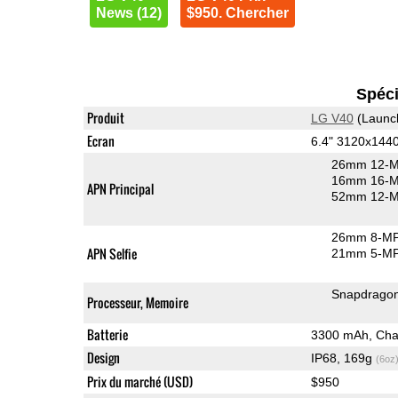
News (12)
$950. Chercher
Spéci
Produit
LG V40
(Launc
Ecran
6.4" 3120x144
26mm 12-M
16mm 16-MP
APN Principal
52mm 12-MP
26mm 8-MP 
APN Selfie
21mm 5-MP 
Snapdrago
Processeur, Memoire
Batterie
3300 mAh, Char
Design
IP68, 169g
(6oz
Prix du marché (USD)
$950