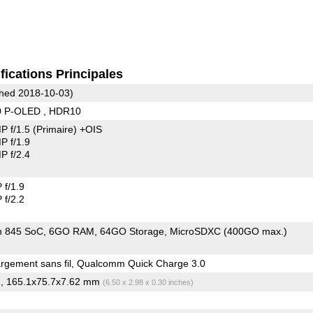
fications Principales
hed 2018-10-03)
0 P-OLED , HDR10
P f/1.5
(Primaire)
+OIS
 f/1.9
 f/2.4
f/1.9
f/2.2
n 845 SoC
6GO RAM
64GO Storage
MicroSDXC (400GO max.)
gement sans fil, Qualcomm Quick Charge 3.0
, 165.1x75.7x7.62 mm
)
(6.50 x 2.98 x 0.30 inches)