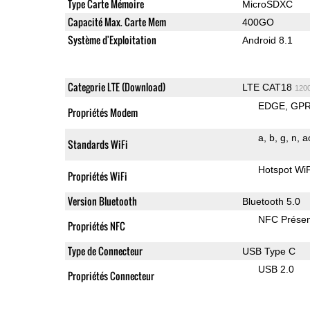
Type Carte Mémoire
MicroSDXC
Capacité Max. Carte Mem
400GO
Système d'Exploitation
Android 8.1
Categorie LTE (Download)
LTE CAT18
120
EDGE
GP
Propriétés Modem
a
b
g
n
a
Standards WiFi
Hotspot WiF
Propriétés WiFi
Version Bluetooth
Bluetooth 5.0
NFC Présen
Propriétés NFC
Type de Connecteur
USB Type C
USB 2.0
Propriétés Connecteur