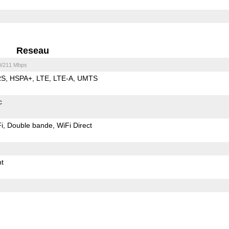
Reseau
0/211 Mbps
RS
HSPA+
LTE
LTE-A
UMTS
c
i
Double bande
WiFi Direct
t