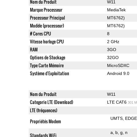
Nom du Produit
W11
Marque Processeur
MediaTek
Processeur Principal
MT6762)
Modèle (processeur)
MT6762)
# Cores CPU
8
Vitesse horloge CPU
2 GHz
RAM
3GO
Options de Stockage
32GO
Type Carte Mémoire
MicroSDXC
Système d'Exploitation
Android 9.0
Nom du Produit
W11
Categorie LTE (Download)
LTE CAT6
301 M
LTE (fréquences)
UMTS
EDG
Propriétés Modem
a
b
g
n
Standards WiFi