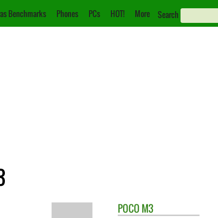
as Benchmarks
Phones
PCs
HOT!
More
Search
3
POCO
M3