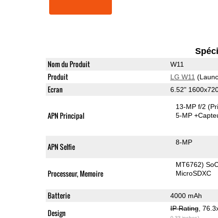
Spéci
Nom du Produit
W11
Produit
LG W11
(Launc
Ecran
6.52" 1600x72
13-MP f/2
(Pr
APN Principal
5-MP
+Capte
8-MP
APN Selfie
MT6762) So
Processeur, Memoire
MicroSDXC
Batterie
4000 mAh
IP Rating
, 76.
Design
0.33 inches)