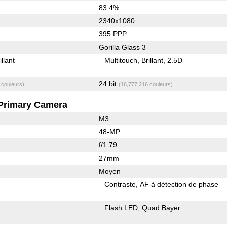
83.4%
2340x1080
395 PPP
Gorilla Glass 3
illant
Multitouch
Brillant
2.5D
24 bit
 couleurs)
(16,777,216 couleurs)
Primary Camera
M3
48-MP
f/1.79
27mm
Moyen
Contraste
AF à détection de phase
Flash LED
Quad Bayer