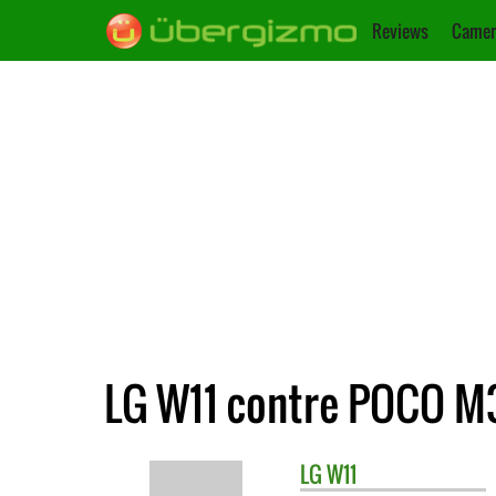
Reviews
Camer
LG W11 contre POCO M
LG
W11