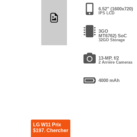
6.52" (1600x720)
IPS LCD
3GO
MT6762) SoC
32GO Storage
13-MP, f/2
2 Arrière Cameras
4000 mAh
LG W11 Prix
$197. Chercher