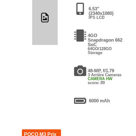
6.53"
(2340x1080)
IPS LCD
4GO
Snapdragon 662
SoC
64GO/128GO
Storage
48-MP, f/1.79
3 Arrière Cameras
CAMERA HW
score: 89
6000 mAh
POCO M3 Prix