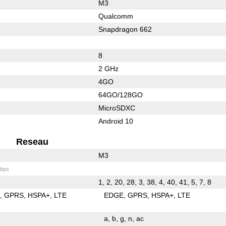
M3
Qualcomm
Snapdragon 662
8
2 GHz
4GO
64GO/128GO
MicroSDXC
Android 10
Reseau
M3
bps
1, 2, 20, 28, 3, 38, 4, 40, 41, 5, 7, 8
E
GPRS
HSPA+
LTE
EDGE
GPRS
HSPA+
LTE
a
b
g
n
ac