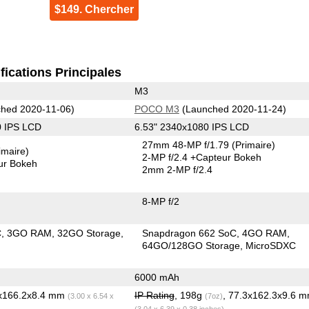
$149. Chercher
fications Principales
M3
hed 2020-11-06)
POCO M3
(Launched 2020-11-24)
0 IPS LCD
6.53" 2340x1080 IPS LCD
27mm 48-MP f/1.79
(Primaire)
imaire)
2-MP f/2.4
+Capteur Bokeh
ur Bokeh
2mm 2-MP f/2.4
8-MP f/2
C
3GO RAM
32GO Storage
Snapdragon 662 SoC
4GO RAM
64GO/128GO Storage
MicroSDXC
6000 mAh
3x166.2x8.4 mm
IP Rating
, 198g
, 77.3x162.3x9.6 
(3.00 x 6.54 x
(7oz)
(3.04 x 6.39 x 0.38 inches)