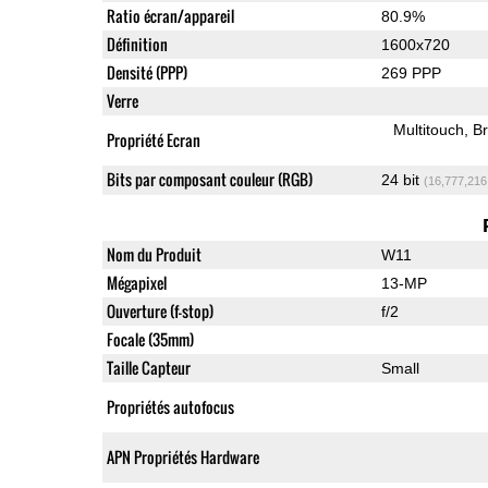
Ratio écran/appareil
80.9%
Définition
1600x720
Densité (PPP)
269 PPP
Verre
Multitouch
Br
Propriété Ecran
Bits par composant couleur (RGB)
24 bit
(16,777,216
Nom du Produit
W11
Mégapixel
13-MP
Ouverture (f-stop)
f/2
Focale (35mm)
Taille Capteur
Small
Propriétés autofocus
APN Propriétés Hardware