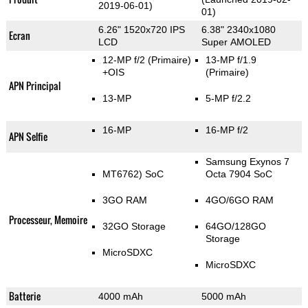
2019-06-01)
01)
6.26" 1520x720 IPS
6.38" 2340x1080
Ecran
LCD
Super AMOLED
12-MP f/2
(Primaire)
13-MP f/1.9
+OIS
(Primaire)
APN Principal
13-MP
5-MP f/2.2
16-MP
16-MP f/2
APN Selfie
Samsung Exynos 7
MT6762) SoC
Octa 7904 SoC
3GO RAM
4GO/6GO RAM
Processeur, Memoire
32GO Storage
64GO/128GO
Storage
MicroSDXC
MicroSDXC
Batterie
4000 mAh
5000 mAh