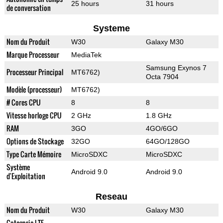
25 hours
31 hours
de conversation
Systeme
Nom du Produit
W30
Galaxy M30
Marque Processeur
MediaTek
Samsung Exynos 7
Processeur Principal
MT6762)
Octa 7904
Modèle (processeur)
MT6762)
# Cores CPU
8
8
Vitesse horloge CPU
2 GHz
1.8 GHz
RAM
3GO
4GO/6GO
Options de Stockage
32GO
64GO/128GO
Type Carte Mémoire
MicroSDXC
MicroSDXC
Système
Android 9.0
Android 9.0
d'Exploitation
Reseau
Nom du Produit
W30
Galaxy M30
Categorie LTE