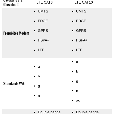
LTE CAT6
LTE CAT10
(Download)
UMTS
UMTS
EDGE
EDGE
GPRS
GPRS
Propriétés Modem
HSPA+
HSPA+
LTE
LTE
a
a
b
b
g
Standards WiFi
g
n
n
ac
Double bande
Double bande