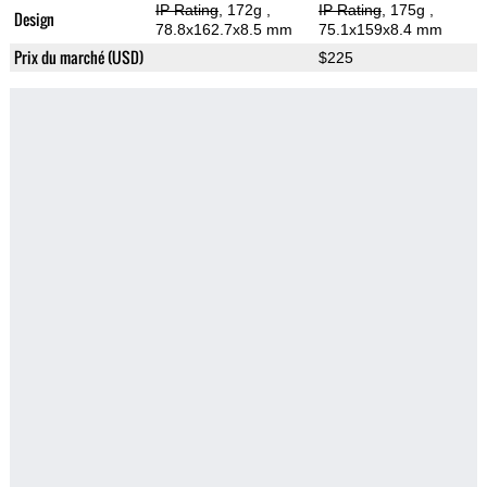
IP Rating
, 172g
,
IP Rating
, 175g
,
Design
78.8x162.7x8.5 mm
75.1x159x8.4 mm
Prix du marché (USD)
$225