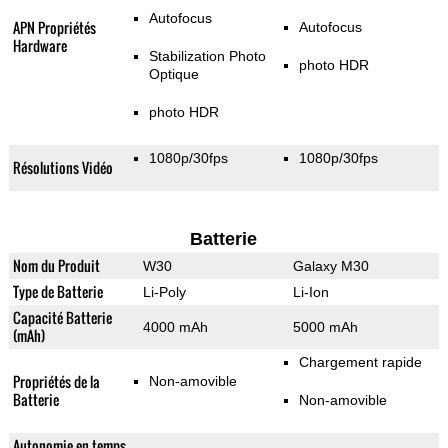
Autofocus
APN Propriétés
Autofocus
Hardware
Stabilization Photo
photo HDR
Optique
photo HDR
1080p/30fps
1080p/30fps
Résolutions Vidéo
Batterie
Nom du Produit
W30
Galaxy M30
Type de Batterie
Li-Poly
Li-Ion
Capacité Batterie
4000 mAh
5000 mAh
(mAh)
Chargement rapide
Propriétés de la
Non-amovible
Batterie
Non-amovible
Autonomie en temps