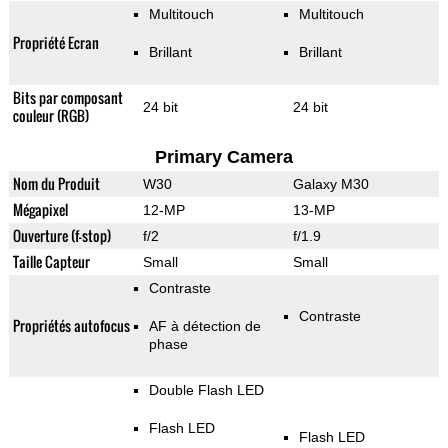
Multitouch
Multitouch
Propriété Ecran
Brillant
Brillant
Bits par composant
24 bit
24 bit
couleur (RGB)
Primary Camera
Nom du Produit
W30
Galaxy M30
Mégapixel
12-MP
13-MP
Ouverture (f-stop)
f/2
f/1.9
Taille Capteur
Small
Small
Contraste
Contraste
Propriétés autofocus
AF à détection de
phase
Double Flash LED
Flash LED
Flash LED