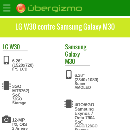
LG W30 contre Samsung Galaxy M30
LG
W30
Samsung
Galaxy
M30
6.26"
(1520x720)
IPS LCD
6.38"
(2340x1080)
Super
3GO
AMOLED
MT6762)
SoC
32GO
Storage
4GO/6GO
Samsung
Exynos 7
Octa 7904
12-MP,
SoC
f/2, OIS
64GO/128GO
2 Arrière
Storage