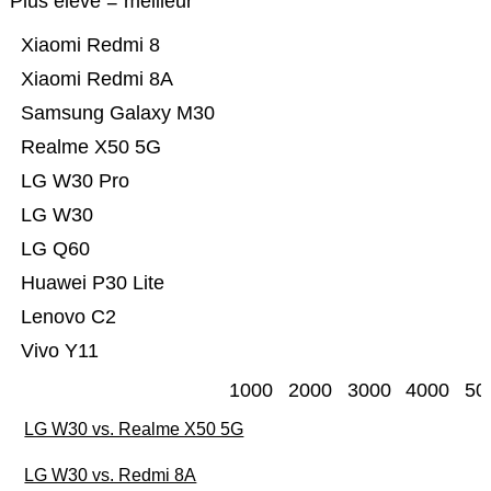
Plus élevé = meilleur
Xiaomi Redmi 8
Xiaomi Redmi 8A
Samsung Galaxy M30
Realme X50 5G
LG W30 Pro
LG W30
LG Q60
Huawei P30 Lite
Lenovo C2
Vivo Y11
1000
2000
3000
4000
50
LG W30 vs. Realme X50 5G
LG W30 vs. Redmi 8A