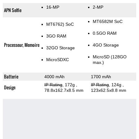
16-MP
2-MP
APN Selfie
MT6582М SoC
MT6762) SoC
0.5GO RAM
3GO RAM
Processeur, Memoire
4GO Storage
32GO Storage
MicroSD (128GO
MicroSDXC
max.)
Batterie
4000 mAh
1700 mAh
IP Rating
, 172g
,
IP Rating
, 124g
,
Design
78.8x162.7x8.5 mm
123x62.5x8.8 mm