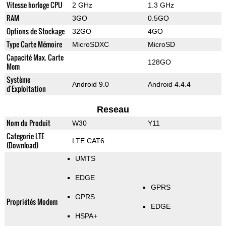
Vitesse horloge CPU
2 GHz
1.3 GHz
RAM
3GO
0.5GO
Options de Stockage
32GO
4GO
Type Carte Mémoire
MicroSDXC
MicroSD
Capacité Max. Carte
128GO
Mem
Système
Android 9.0
Android 4.4.4
d'Exploitation
Reseau
Nom du Produit
W30
Y11
Categorie LTE
LTE CAT6
(Download)
UMTS
EDGE
GPRS
GPRS
Propriétés Modem
EDGE
HSPA+