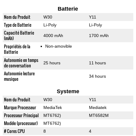
Batterie
Nom du Produit
W30
Y11
Type de Batterie
Li-Poly
Li-Poly
Capacité Batterie
4000 mAh
1700 mAh
(mAh)
Propriétés de la
Non-amovible
Batterie
Autonomie en temps
25 hours
11 hours
de conversation
Autonomie lecture
34 hours
musique
Systeme
Nom du Produit
W30
Y11
Marque Processeur
MediaTek
Mediatek
Processeur Principal
MT6762)
MT6582М
Modèle (processeur)
MT6762)
# Cores CPU
8
4