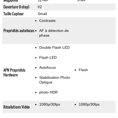
12-MP
5-MP
Ouverture (f-stop)
f/2
Taille Capteur
Small
Contraste
Propriétés autofocus
AF à détection de
phase
Double Flash LED
Flash LED
Autofocus
APN Propriétés
Flash
Hardware
Stabilization Photo
Optique
photo HDR
1080p/30fps
1080p/30fps
Résolutions Vidéo