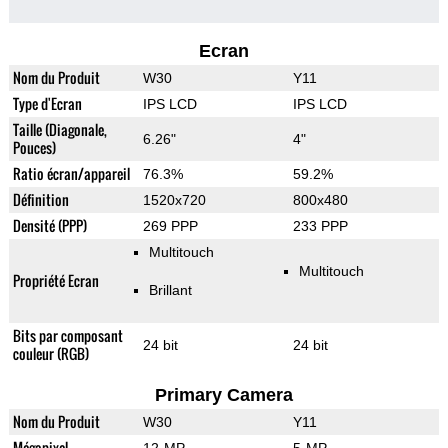
Ecran
Nom du Produit
W30
Y11
Type d'Ecran
IPS LCD
IPS LCD
Taille (Diagonale,
6.26"
4"
Pouces)
Ratio écran/appareil
76.3%
59.2%
Définition
1520x720
800x480
Densité (PPP)
269 PPP
233 PPP
Multitouch
Multitouch
Propriété Ecran
Brillant
Bits par composant
24 bit
24 bit
couleur (RGB)
Primary Camera
Nom du Produit
W30
Y11
Mégapixel