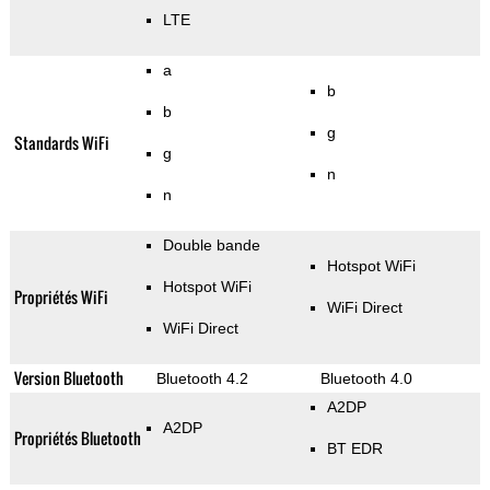
LTE
a
b
b
g
Standards WiFi
g
n
n
Double bande
Hotspot WiFi
Hotspot WiFi
Propriétés WiFi
WiFi Direct
WiFi Direct
Version Bluetooth
Bluetooth 4.2
Bluetooth 4.0
A2DP
A2DP
Propriétés Bluetooth
BT EDR