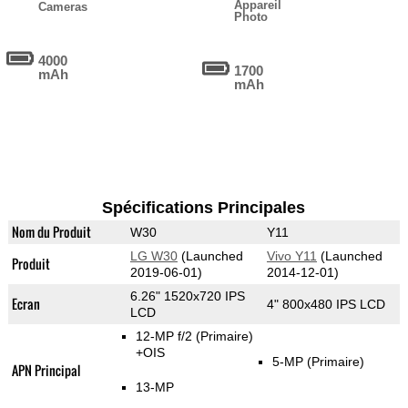
Appareil
Cameras
Photo
4000
1700
mAh
mAh
Spécifications Principales
Nom du Produit
W30
Y11
LG W30
(Launched
Vivo Y11
(Launched
Produit
2019-06-01)
2014-12-01)
6.26" 1520x720 IPS
Ecran
4" 800x480 IPS LCD
LCD
12-MP f/2
(Primaire)
+OIS
5-MP
(Primaire)
APN Principal
13-MP