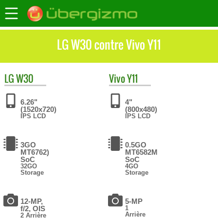
LG W30 contre Vivo Y11
LG
W30
Vivo
Y11
6.26"
4"
(1520x720)
(800x480)
IPS LCD
IPS LCD
3GO
0.5GO
MT6762)
MT6582М
SoC
SoC
32GO
4GO
Storage
Storage
12-MP,
5-MP
f/2, OIS
1
Arrière
2 Arrière