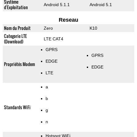
Système
Android 5.1.1
Android 5.1
d'Exploitation
Reseau
Nom du Produit
Zero
K10
Categorie LTE
LTE CAT4
(Download)
GPRS
GPRS
EDGE
Propriétés Modem
EDGE
LTE
a
b
Standards WiFi
g
n
Hotspot WiFi