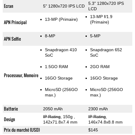
5.3" 1280x720 IPS
Ecran
5" 1280x720 IPS LCD
LCD
13-MP f/1.9
13-MP
(Primaire)
APN Principal
(Primaire)
8-MP
5-MP
APN Selfie
Snapdragon 410
Snapdragon 652
SoC
SoC
1.5GO RAM
2GO RAM
Processeur, Memoire
16GO Storage
16GO Storage
MicroSD (256GO
MicroSD (256GO
max.)
max.)
Batterie
2050 mAh
2300 mAh
IP Rating
, 150g
,
IP Rating
,
Design
142x71.8x7.4 mm
146x74.8x8.8 mm
Prix du marché (USD)
$145