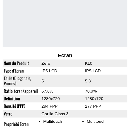
Ecran
Nom du Produit
Zero
K10
Type d'Ecran
IPS LCD
IPS LCD
Taille (Diagonale,
5"
5.3"
Pouces)
Ratio écran/appareil
67.6%
70.9%
Définition
1280x720
1280x720
Densité (PPP)
294 PPP
277 PPP
Verre
Gorilla Glass 3
Multitouch
Multitouch
Propriété Ecran