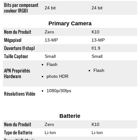
Bits par composant
24 bit
24 bit
couleur (RGB)
Primary Camera
Nom du Produit
Zero
K10
Mégapixel
13-MP
13-MP
Ouverture (f-stop)
f/1.9
Taille Capteur
Small
Small
Flash
APN Propriétés
Flash
Hardware
photo HDR
1080p/30fps
Résolutions Vidéo
Batterie
Nom du Produit
Zero
K10
Type de Batterie
Li-Ion
Li-Ion