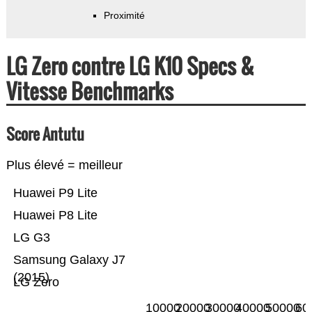
Proximité
LG Zero contre LG K10 Specs &
Vitesse Benchmarks
Score Antutu
Plus élevé = meilleur
Huawei P9 Lite
Huawei P8 Lite
LG G3
Samsung Galaxy J7
(2015)
LG Zero
10000
20000
30000
40000
50000
60