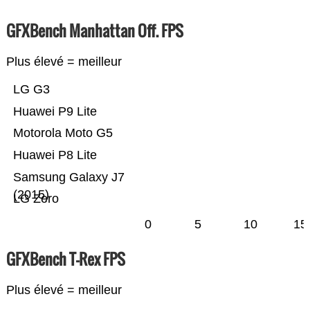
GFXBench Manhattan Off. FPS
Plus élevé = meilleur
LG G3
Huawei P9 Lite
Motorola Moto G5
Huawei P8 Lite
Samsung Galaxy J7
(2015)
LG Zero
0
5
10
15
GFXBench T-Rex FPS
Plus élevé = meilleur