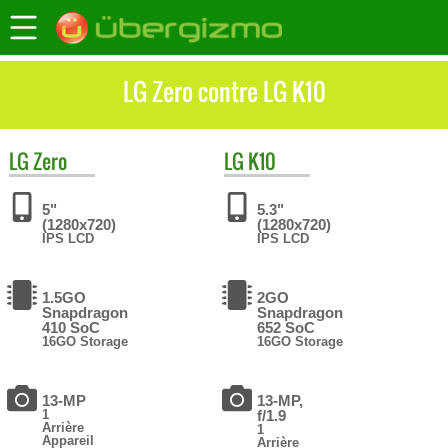
LG Zero contre LG K10
LG
Zero
LG
K10
5"
5.3"
(1280x720)
(1280x720)
IPS LCD
IPS LCD
1.5GO
2GO
Snapdragon
Snapdragon
410 SoC
652 SoC
16GO Storage
16GO Storage
13-MP
13-MP,
1
f/1.9
Arrière
1
Appareil
Arrière