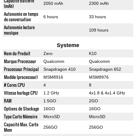
Capacité Batterie
2050 mAh
2300 mAh
(mAh)
Autonomie en temps
6 hours
33 hours
de conversation
Autonomie lecture
109 hours
musique
Systeme
Nom du Produit
Zero
K10
Marque Processeur
Qualcomm
Qualcomm
Processeur Principal
Snapdragon 410
Snapdragon 652
Modèle (processeur)
MSM8916
MSM8976
# Cores CPU
4
8
Vitesse horloge CPU
1.2 GHz
4x1.8 & 4x1.4 GHz
RAM
1.5GO
2GO
Options de Stockage
16GO
16GO
Type Carte Mémoire
MicroSD
MicroSD
Capacité Max. Carte
256GO
256GO
Mem