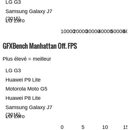
LG G3
Samsung Galaxy J7
(2015)
LG Zero
10000
20000
30000
40000
50000
60
GFXBench Manhattan Off. FPS
Plus élevé = meilleur
LG G3
Huawei P9 Lite
Motorola Moto G5
Huawei P8 Lite
Samsung Galaxy J7
(2015)
LG Zero
0
5
10
15