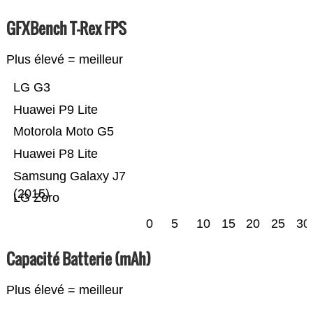
GFXBench T-Rex FPS
Plus élevé = meilleur
LG G3
Huawei P9 Lite
Motorola Moto G5
Huawei P8 Lite
Samsung Galaxy J7
(2015)
LG Zero
0
5
10
15
20
25
30
Capacité Batterie (mAh)
Plus élevé = meilleur