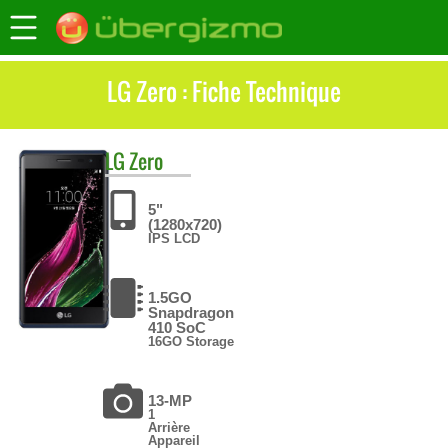
LG Zero : Fiche Technique
LG
Zero
5"
(1280x720)
IPS LCD
1.5GO
Snapdragon
410 SoC
16GO Storage
13-MP
1
Arrière
Appareil