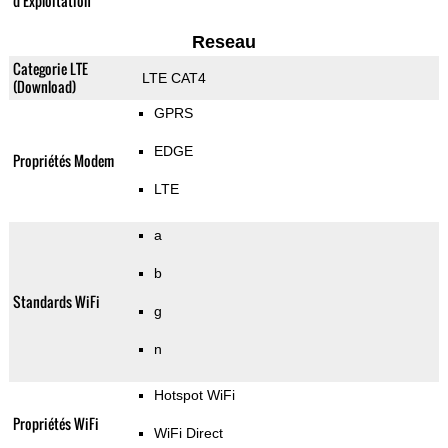
d'Exploitation
Reseau
Categorie LTE
LTE CAT4
(Download)
GPRS
EDGE
Propriétés Modem
LTE
a
b
Standards WiFi
g
n
Hotspot WiFi
Propriétés WiFi
WiFi Direct