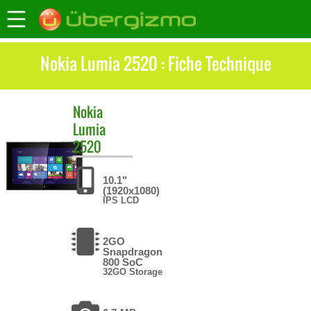
Nokia Lumia 2520 : Fiche Technique
Nokia
Lumia
2520
10.1"
(1920x1080)
IPS LCD
2GO
Snapdragon
800 SoC
32GO Storage