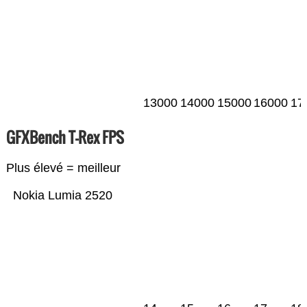
13000
14000
15000
16000
17
GFXBench T-Rex FPS
Plus élevé = meilleur
Nokia Lumia 2520