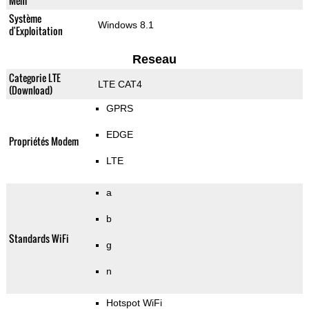
Mem
Système
Windows 8.1
d'Exploitation
Reseau
Categorie LTE
LTE CAT4
(Download)
GPRS
EDGE
Propriétés Modem
LTE
a
b
Standards WiFi
g
n
Hotspot WiFi