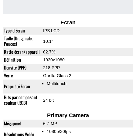
Ecran
Type d'Ecran
IPS LCD
Taille (Diagonale,
10.1"
Pouces)
Ratio écran/appareil
62.7%
Définition
1920x1080
Densité (PPP)
218 PPP
Verre
Gorilla Glass 2
Multitouch
Propriété Ecran
Bits par composant
24 bit
couleur (RGB)
Primary Camera
Mégapixel
6.7-MP
1080p/30fps
Résolutions Vidéo