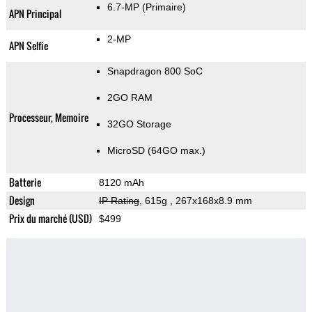
6.7-MP
(Primaire)
APN Principal
2-MP
APN Selfie
Snapdragon 800 SoC
2GO RAM
Processeur, Memoire
32GO Storage
MicroSD (64GO max.)
Batterie
8120 mAh
Design
IP Rating
, 615g
, 267x168x8.9 mm
Prix du marché (USD)
$499