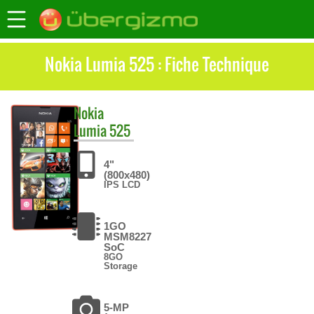
Nokia Lumia 525 : Fiche Technique
Nokia
Lumia 525
4"
(800x480)
IPS LCD
1GO
MSM8227
SoC
8GO
Storage
5-MP