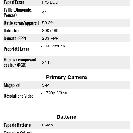
Type d'Ecran
IPS LCD
Taille (Diagonale,
4"
Pouces)
Ratio écran/appareil
59.3%
Définition
800x480
Densité (PPP)
233 PPP
Multitouch
Propriété Ecran
Bits par composant
24 bit
couleur (RGB)
Primary Camera
Mégapixel
5-MP
720p/30fps
Résolutions Vidéo
Batterie
Type de Batterie
Li-Ion
Capacité Batterie