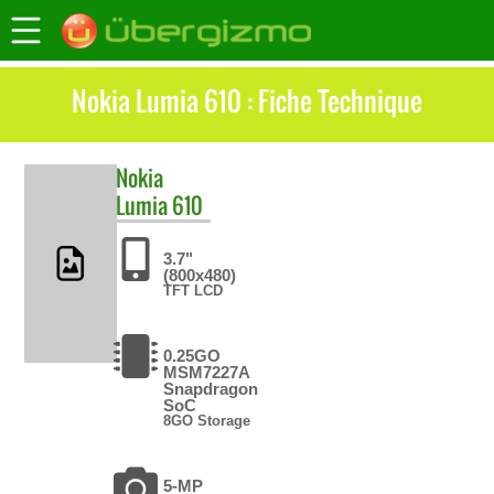
Nokia Lumia 610 : Fiche Technique
Nokia
Lumia 610
3.7"
(800x480)
TFT LCD
0.25GO
MSM7227A
Snapdragon
SoC
8GO Storage
5-MP