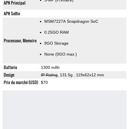
5-MP
(Primaire)
APN Principal
APN Selfie
MSM7227A Snapdragon SoC
0.25GO RAM
Processeur, Memoire
8GO Storage
None (0GO max.)
Batterie
1300 mAh
Design
IP Rating
, 131.5g
, 119x62x12 mm
Prix du marché (USD)
$70