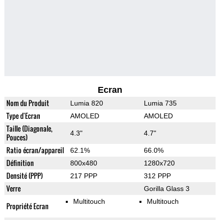
Ecran
Nom du Produit
Lumia 820
Lumia 735
Type d'Ecran
AMOLED
AMOLED
Taille (Diagonale,
4.3"
4.7"
Pouces)
Ratio écran/appareil
62.1%
66.0%
Définition
800x480
1280x720
Densité (PPP)
217 PPP
312 PPP
Verre
Gorilla Glass 3
Multitouch
Multitouch
Propriété Ecran