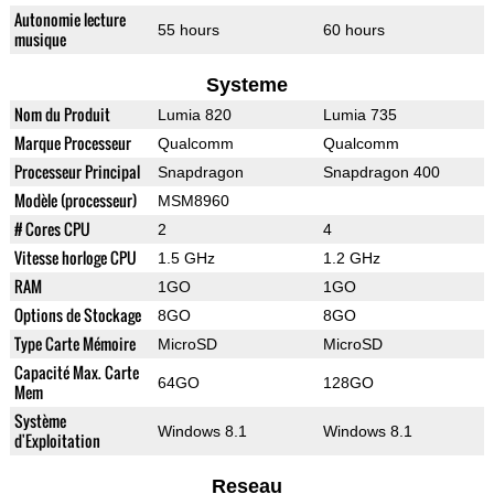
Autonomie lecture
55 hours
60 hours
musique
Systeme
Nom du Produit
Lumia 820
Lumia 735
Marque Processeur
Qualcomm
Qualcomm
Processeur Principal
Snapdragon
Snapdragon 400
Modèle (processeur)
MSM8960
# Cores CPU
2
4
Vitesse horloge CPU
1.5 GHz
1.2 GHz
RAM
1GO
1GO
Options de Stockage
8GO
8GO
Type Carte Mémoire
MicroSD
MicroSD
Capacité Max. Carte
64GO
128GO
Mem
Système
Windows 8.1
Windows 8.1
d'Exploitation
Reseau