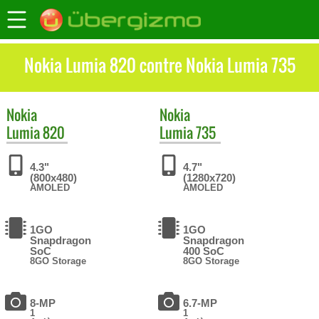
Nokia Lumia 820 contre Nokia Lumia 735
Nokia
Nokia
Lumia 820
Lumia 735
4.3"
4.7"
(800x480)
(1280x720)
AMOLED
AMOLED
1GO
1GO
Snapdragon
Snapdragon
SoC
400 SoC
8GO Storage
8GO Storage
8-MP
6.7-MP
1
1