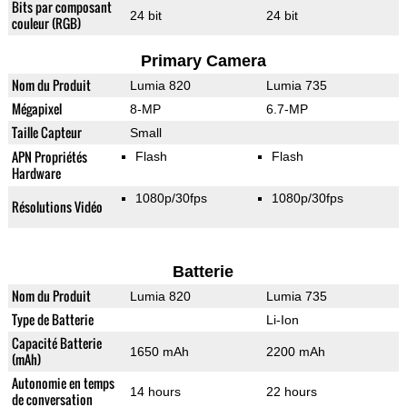
Bits par composant
24 bit
24 bit
couleur (RGB)
Primary Camera
Nom du Produit
Lumia 820
Lumia 735
Mégapixel
8-MP
6.7-MP
Taille Capteur
Small
APN Propriétés
Flash
Flash
Hardware
1080p/30fps
1080p/30fps
Résolutions Vidéo
Batterie
Nom du Produit
Lumia 820
Lumia 735
Type de Batterie
Li-Ion
Capacité Batterie
1650 mAh
2200 mAh
(mAh)
Autonomie en temps
14 hours
22 hours
de conversation