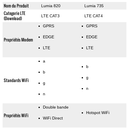
Nom du Produit
Lumia 820
Lumia 735
Categorie LTE
LTE CAT3
LTE CAT4
(Download)
GPRS
GPRS
EDGE
EDGE
Propriétés Modem
LTE
LTE
a
b
b
g
Standards WiFi
g
n
n
Double bande
Hotspot WiFi
Propriétés WiFi
WiFi Direct