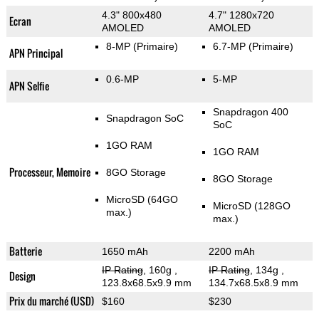
4.3" 800x480
4.7" 1280x720
Ecran
AMOLED
AMOLED
8-MP
(Primaire)
6.7-MP
(Primaire)
APN Principal
0.6-MP
5-MP
APN Selfie
Snapdragon 400
Snapdragon SoC
SoC
1GO RAM
1GO RAM
Processeur, Memoire
8GO Storage
8GO Storage
MicroSD (64GO
MicroSD (128GO
max.)
max.)
Batterie
1650 mAh
2200 mAh
IP Rating
, 160g
,
IP Rating
, 134g
,
Design
123.8x68.5x9.9 mm
134.7x68.5x8.9 mm
Prix du marché (USD)
$160
$230