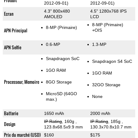
Produit
2012-09-01)
2012-09-01)
4.3" 800x480
4.5" 1280x768 IPS
Ecran
AMOLED
LCD
8-MP
(Primaire)
8-MP
(Primaire)
APN Principal
+OIS
0.6-MP
1.3-MP
APN Selfie
Snapdragon SoC
Snapdragon S4 SoC
1GO RAM
1GO RAM
Processeur, Memoire
8GO Storage
32GO Storage
MicroSD (64GO
None
max.)
Batterie
1650 mAh
2000 mAh
IP Rating
, 160g
,
IP Rating
, 185g
,
Design
123.8x68.5x9.9 mm
130.3x70.8x10.7 mm
Prix du marché (USD)
$160
$175