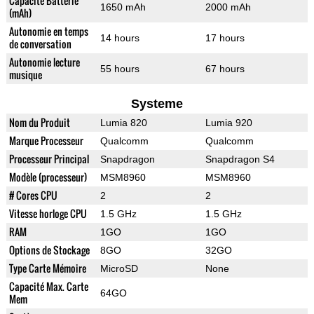
Capacité Batterie
1650 mAh
2000 mAh
(mAh)
Autonomie en temps
14 hours
17 hours
de conversation
Autonomie lecture
55 hours
67 hours
musique
Systeme
Nom du Produit
Lumia 820
Lumia 920
Marque Processeur
Qualcomm
Qualcomm
Processeur Principal
Snapdragon
Snapdragon S4
Modèle (processeur)
MSM8960
MSM8960
# Cores CPU
2
2
Vitesse horloge CPU
1.5 GHz
1.5 GHz
RAM
1GO
1GO
Options de Stockage
8GO
32GO
Type Carte Mémoire
MicroSD
None
Capacité Max. Carte
64GO
Mem