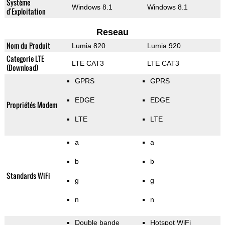
Système
Windows 8.1
Windows 8.1
d'Exploitation
Reseau
Nom du Produit
Lumia 820
Lumia 920
Categorie LTE
LTE CAT3
LTE CAT3
(Download)
GPRS
GPRS
EDGE
EDGE
Propriétés Modem
LTE
LTE
a
a
b
b
Standards WiFi
g
g
n
n
Double bande
Hotspot WiFi