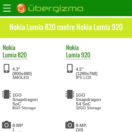
Nokia Lumia 820 contre Nokia Lumia 920
Nokia
Nokia
Lumia 820
Lumia 920
4.3"
4.5"
(800x480)
(1280x768)
AMOLED
IPS LCD
1GO
1GO
Snapdragon
Snapdragon
SoC
S4 SoC
8GO Storage
32GO Storage
8-MP
8-MP,
1
OIS