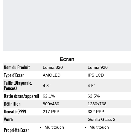
Ecran
Nom du Produit
Lumia 820
Lumia 920
Type d'Ecran
AMOLED
IPS LCD
Taille (Diagonale,
4.3"
4.5"
Pouces)
Ratio écran/appareil
62.1%
62.5%
Définition
800x480
1280x768
Densité (PPP)
217 PPP
332 PPP
Verre
Gorilla Glass 2
Multitouch
Multitouch
Propriété Ecran