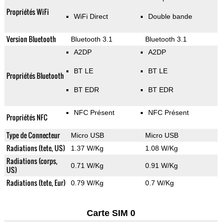
Propriétés WiFi
WiFi Direct
Double bande
Version Bluetooth
Bluetooth 3.1
Bluetooth 3.1
A2DP
A2DP
BT LE
BT LE
Propriétés Bluetooth
BT EDR
BT EDR
NFC Présent
NFC Présent
Propriétés NFC
Type de Connecteur
Micro USB
Micro USB
Radiations (tete, US)
1.37 W/Kg
1.08 W/Kg
Radiations (corps,
0.71 W/Kg
0.91 W/Kg
US)
Radiations (tete, Eur)
0.79 W/Kg
0.7 W/Kg
Carte SIM 0