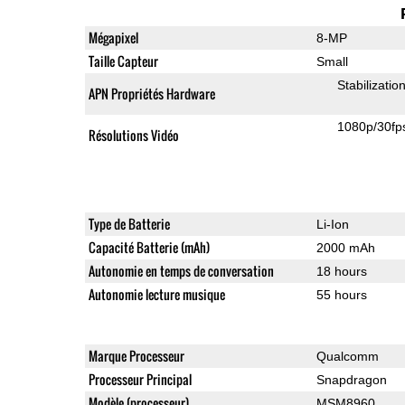
Mégapixel
8-MP
Taille Capteur
Small
Stabilizati
APN Propriétés Hardware
1080p/30fp
Résolutions Vidéo
Type de Batterie
Li-Ion
Capacité Batterie (mAh)
2000 mAh
Autonomie en temps de conversation
18 hours
Autonomie lecture musique
55 hours
Marque Processeur
Qualcomm
Processeur Principal
Snapdragon
Modèle (processeur)
MSM8960