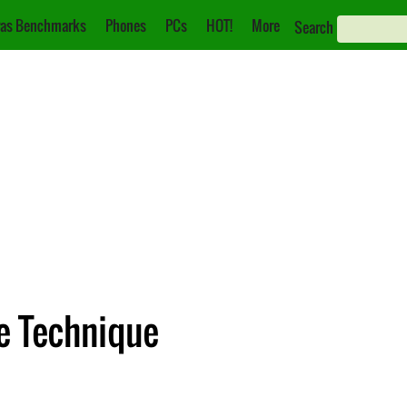
as Benchmarks
Phones
PCs
HOT!
More
Search
e Technique