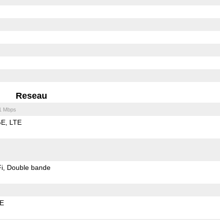
Reseau
1 Mbps
GE
LTE
i
Double bande
LE