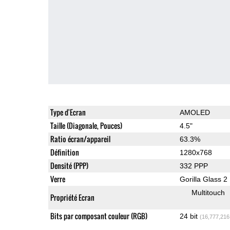
Type d'Ecran
AMOLED
Taille (Diagonale, Pouces)
4.5"
Ratio écran/appareil
63.3%
Définition
1280x768
Densité (PPP)
332 PPP
Verre
Gorilla Glass 2
Multitouch
Propriété Ecran
Bits par composant couleur (RGB)
24 bit
(16,777,216