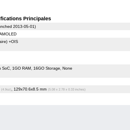
fications Principales
nched 2013-05-01)
8 AMOLED
aire)
+OIS
n SoC
1GO RAM
16GO Storage
None
g
, 129x70.6x8.5 mm
(4.9oz)
(5.08 x 2.78 x 0.33 inches)