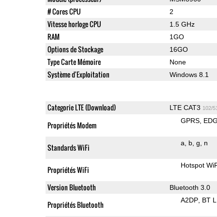
# Cores CPU
2
Vitesse horloge CPU
1.5 GHz
RAM
1GO
Options de Stockage
16GO
Type Carte Mémoire
None
Système d'Exploitation
Windows 8.1
Categorie LTE (Download)
LTE CAT3
102/5
GPRS
ED
Propriétés Modem
a
b
g
n
Standards WiFi
Hotspot WiF
Propriétés WiFi
Version Bluetooth
Bluetooth 3.0
A2DP
BT 
Propriétés Bluetooth