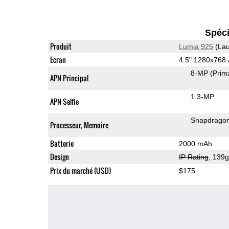
Spéci
Produit
Lumia 925
(Lau
Ecran
4.5" 1280x76
8-MP
(Prim
APN Principal
1.3-MP
APN Selfie
Snapdrago
Processeur, Memoire
Batterie
2000 mAh
Design
IP Rating
, 139
Prix du marché (USD)
$175