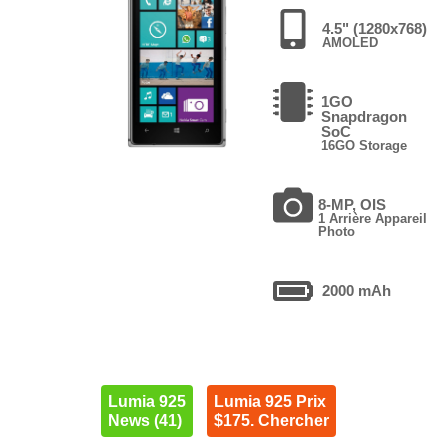
4.5" (1280x768)
AMOLED
1GO
Snapdragon
SoC
16GO Storage
8-MP, OIS
1 Arrière Appareil
Photo
2000 mAh
Lumia 925
Lumia 925 Prix
News (41)
$175. Chercher