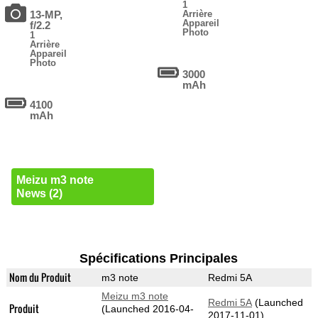
1
13-MP,
Arrière
Appareil
f/2.2
Photo
1
Arrière
Appareil
Photo
3000
mAh
4100
mAh
Meizu m3 note
News (2)
Spécifications Principales
Nom du Produit
m3 note
Redmi 5A
Meizu m3 note
Redmi 5A
(Launched
Produit
(Launched 2016-04-
2017-11-01)