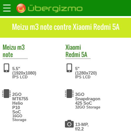
Meizu m3 note contre Xiaomi Redmi 5A
Meizu
m3
Xiaomi
note
Redmi 5A
5.5"
5"
(1920x1080)
(1280x720)
IPS LCD
IPS LCD
2GO
3GO
MT6755
Snapdragon
Helio
425 SoC
P10
32GO Storage
SoC
16GO
Storage
13-MP,
f/2.2