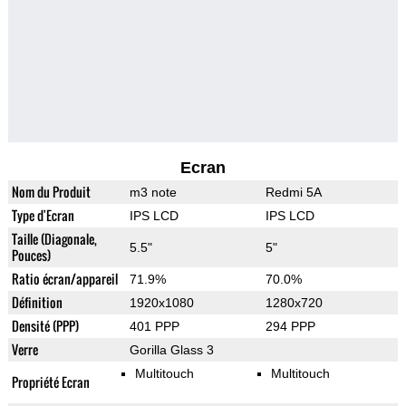
Ecran
Nom du Produit
m3 note
Redmi 5A
Type d'Ecran
IPS LCD
IPS LCD
Taille (Diagonale,
5.5"
5"
Pouces)
Ratio écran/appareil
71.9%
70.0%
Définition
1920x1080
1280x720
Densité (PPP)
401 PPP
294 PPP
Verre
Gorilla Glass 3
Multitouch
Multitouch
Propriété Ecran