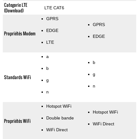
Categorie LTE
LTE CAT6
(Download)
GPRS
GPRS
EDGE
Propriétés Modem
EDGE
LTE
a
b
b
g
Standards WiFi
g
n
n
Hotspot WiFi
Hotspot WiFi
Double bande
Propriétés WiFi
WiFi Direct
WiFi Direct