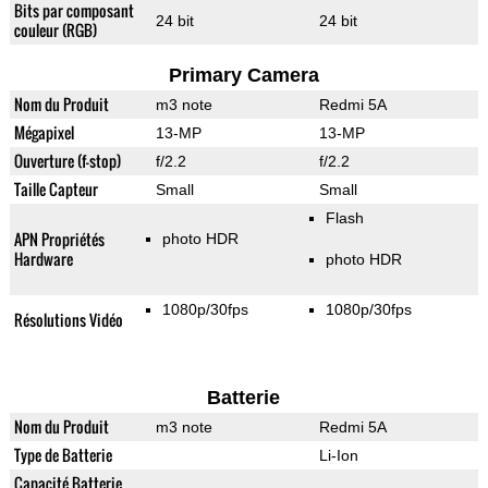
Bits par composant
24 bit
24 bit
couleur (RGB)
Primary Camera
Nom du Produit
m3 note
Redmi 5A
Mégapixel
13-MP
13-MP
Ouverture (f-stop)
f/2.2
f/2.2
Taille Capteur
Small
Small
Flash
APN Propriétés
photo HDR
Hardware
photo HDR
1080p/30fps
1080p/30fps
Résolutions Vidéo
Batterie
Nom du Produit
m3 note
Redmi 5A
Type de Batterie
Li-Ion
Capacité Batterie