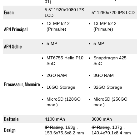
01)
5.5" 1920x1080 IPS
Ecran
5" 1280x720 IPS LCD
LCD
13-MP f/2.2
13-MP f/2.2
APN Principal
(Primaire)
(Primaire)
5-MP
5-MP
APN Selfie
MT6755 Helio P10
Snapdragon 425
SoC
SoC
2GO RAM
3GO RAM
Processeur, Memoire
16GO Storage
32GO Storage
MicroSD (128GO
MicroSD (256GO
max.)
max.)
Batterie
4100 mAh
3000 mAh
IP Rating
, 163g
,
IP Rating
, 137g
,
Design
153.6x75.5x8.2 mm
140.4x70.1x8.4 mm