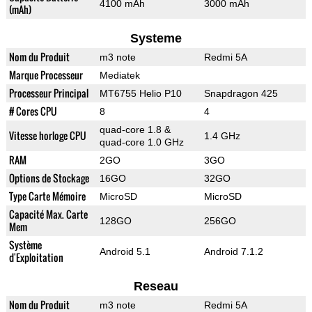
4100 mAh
3000 mAh
(mAh)
Systeme
Nom du Produit
m3 note
Redmi 5A
Marque Processeur
Mediatek
Processeur Principal
MT6755 Helio P10
Snapdragon 425
# Cores CPU
8
4
quad-core 1.8 &
Vitesse horloge CPU
1.4 GHz
quad-core 1.0 GHz
RAM
2GO
3GO
Options de Stockage
16GO
32GO
Type Carte Mémoire
MicroSD
MicroSD
Capacité Max. Carte
128GO
256GO
Mem
Système
Android 5.1
Android 7.1.2
d'Exploitation
Reseau
Nom du Produit
m3 note
Redmi 5A