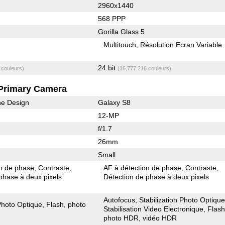
2960x1440
568 PPP
Gorilla Glass 5
Multitouch
Résolution Ecran Variable
24 bit
 couleurs)
(16,777,216 couleurs)
Primary Camera
he Design
Galaxy S8
12-MP
f/1.7
26mm
Small
on de phase
Contraste
AF à détection de phase
Contraste
phase à deux pixels
Détection de phase à deux pixels
Autofocus
Stabilization Photo Optiqu
 Photo Optique
Flash
photo
Stabilisation Video Electronique
Flas
photo HDR
vidéo HDR