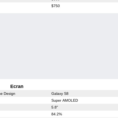
$750
Ecran
he Design
Galaxy S8
Super AMOLED
5.8"
84.2%