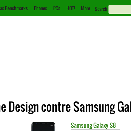
as Benchmarks
Phones
PCs
HOT!
More
Search
e Design contre Samsung Ga
Samsung
Galaxy S8