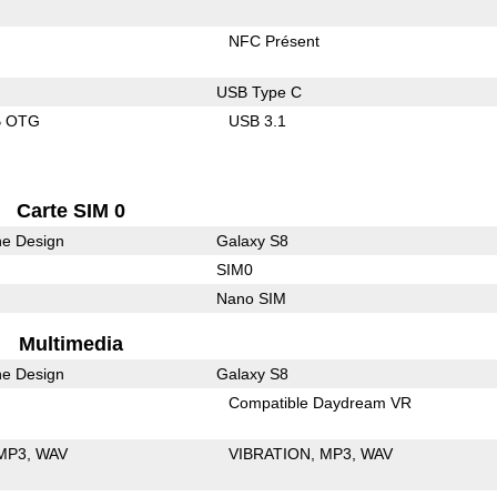
NFC Présent
USB Type C
B OTG
USB 3.1
Carte SIM 0
he Design
Galaxy S8
SIM0
Nano SIM
Multimedia
he Design
Galaxy S8
Compatible Daydream VR
MP3
WAV
VIBRATION
MP3
WAV