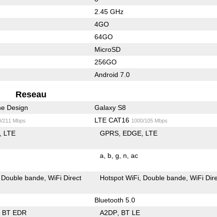
2.45 GHz
4GO
64GO
MicroSD
256GO
Android 7.0
Reseau
he Design
Galaxy S8
LTE CAT16
0/211 Mbps
1000/105 Mbps
LTE
GPRS
EDGE
LTE
a
b
g
n
ac
Double bande
WiFi Direct
Hotspot WiFi
Double bande
WiFi Dir
Bluetooth 5.0
BT EDR
A2DP
BT LE