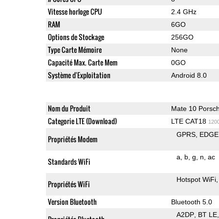
Vitesse horloge CPU
2.4 GHz
RAM
6GO
Options de Stockage
256GO
Type Carte Mémoire
None
Capacité Max. Carte Mem
0GO
Système d'Exploitation
Android 8.0
Nom du Produit
Mate 10 Porsc
Categorie LTE (Download)
LTE CAT18
120
GPRS
EDGE
Propriétés Modem
a
b
g
n
ac
Standards WiFi
Hotspot WiFi
Propriétés WiFi
Version Bluetooth
Bluetooth 5.0
A2DP
BT LE