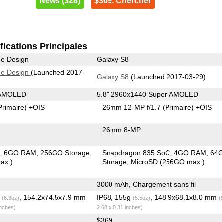
News (328)
$369. Chercher
fications Principales
he Design
Galaxy S8
he Design
(Launched 2017-
Galaxy S8
(Launched 2017-03-29)
 AMOLED
5.8" 2960x1440 Super AMOLED
Primaire)
+OIS
26mm 12-MP f/1.7
(Primaire)
+OIS
26mm 8-MP
C
6GO RAM
256GO Storage
Snapdragon 835 SoC
4GO RAM
64
ax.)
Storage
MicroSD (256GO max.)
3000 mAh, Chargement sans fil
g
, 154.2x74.5x7.9 mm
IP68, 155g
, 148.9x68.1x8.0 mm
(6.3oz)
(5.5oz)
(
inches)
2.68 x 0.31 inches)
$369