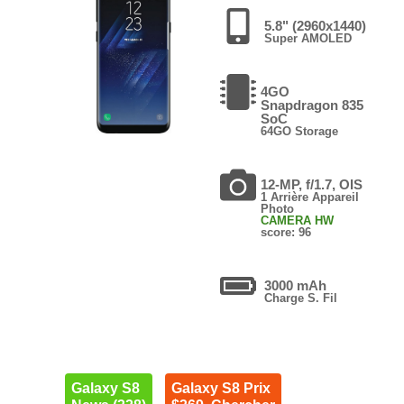
5.8" (2960x1440)
Super AMOLED
4GO
Snapdragon 835
SoC
64GO Storage
12-MP, f/1.7, OIS
1 Arrière Appareil
Photo
CAMERA HW
score: 96
3000 mAh
Charge S. Fil
Galaxy S8
Galaxy S8 Prix