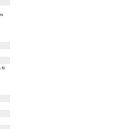
ps
fil