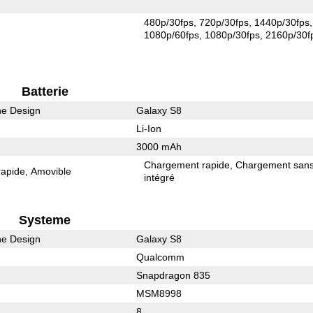
480p/30fps
720p/30fps
1440p/30fps
1080p/60fps
1080p/30fps
2160p/30f
Batterie
he Design
Galaxy S8
Li-Ion
3000 mAh
Chargement rapide
Chargement sans 
rapide
Amovible
intégré
Systeme
he Design
Galaxy S8
Qualcomm
Snapdragon 835
MSM8998
8