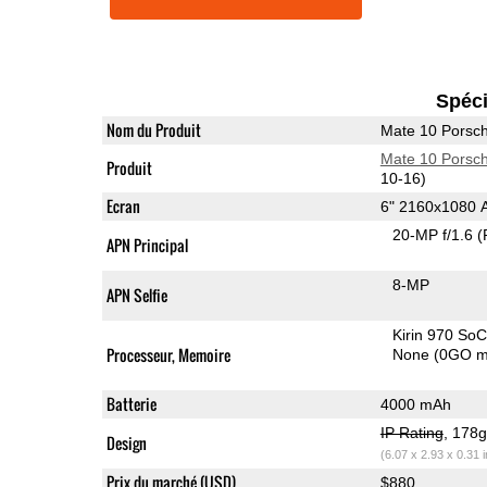
Spéci
Nom du Produit
Mate 10 Porsc
Mate 10 Porsc
Produit
10-16)
Ecran
6" 2160x1080
20-MP f/1.6
(
APN Principal
8-MP
APN Selfie
Kirin 970 So
Processeur, Memoire
None (0GO m
Batterie
4000 mAh
IP Rating
, 178
Design
(6.07 x 2.93 x 0.31 
Prix du marché (USD)
$880