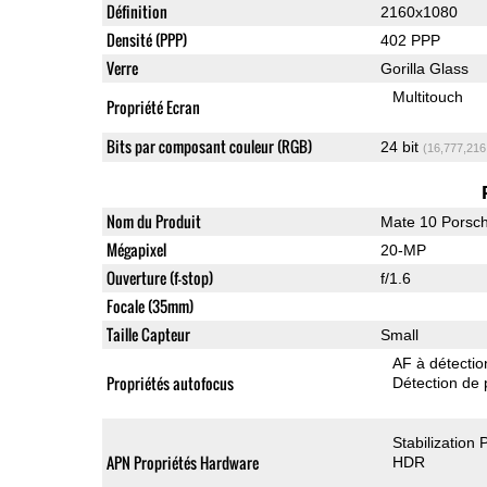
Définition
2160x1080
Densité (PPP)
402 PPP
Verre
Gorilla Glass
Multitouch
Propriété Ecran
Bits par composant couleur (RGB)
24 bit
(16,777,216
Nom du Produit
Mate 10 Porsc
Mégapixel
20-MP
Ouverture (f-stop)
f/1.6
Focale (35mm)
Taille Capteur
Small
AF à détecti
Propriétés autofocus
Détection de 
Stabilization
APN Propriétés Hardware
HDR