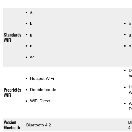
a
b
b
Standards
g
g
WiFi
n
n
ac
D
b
Hotspot WiFi
H
Propriétés
Double bande
W
WiFi
WiFi Direct
W
D
Version
B
Bluetooth 4.2
Bluetooth
4