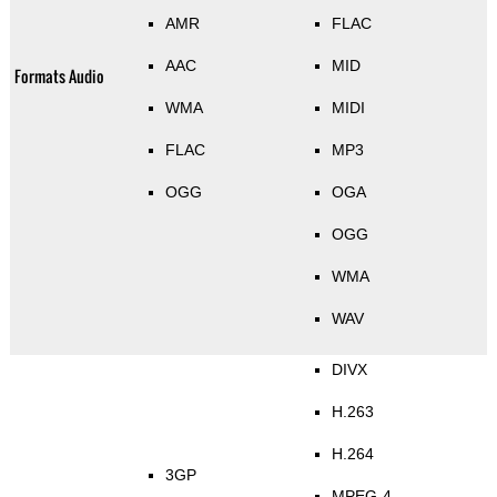
AMR
FLAC
AAC
MID
Formats Audio
WMA
MIDI
FLAC
MP3
OGG
OGA
OGG
WMA
WAV
DIVX
H.263
H.264
3GP
MPEG-4