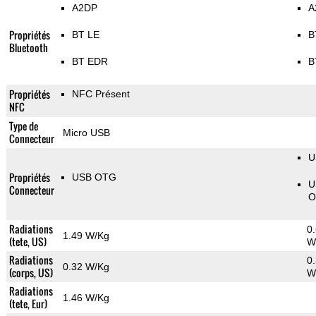
A2DP
A
Propriétés
BT LE
B
Bluetooth
BT EDR
B
Propriétés
NFC Présent
NFC
Type de
Micro USB
Connecteur
U
Propriétés
USB OTG
U
Connecteur
O
Radiations
0
1.49 W/Kg
(tete, US)
W
Radiations
0
0.32 W/Kg
(corps, US)
W
Radiations
1.46 W/Kg
(tete, Eur)