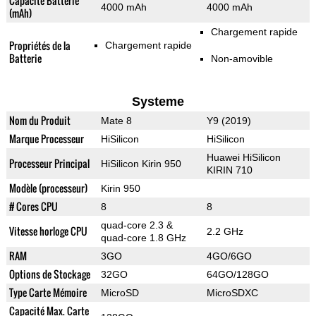
Capacité Batterie
4000 mAh
4000 mAh
(mAh)
Chargement rapide
Propriétés de la
Chargement rapide
Batterie
Non-amovible
Systeme
Nom du Produit
Mate 8
Y9 (2019)
Marque Processeur
HiSilicon
HiSilicon
Huawei HiSilicon
Processeur Principal
HiSilicon Kirin 950
KIRIN 710
Modèle (processeur)
Kirin 950
# Cores CPU
8
8
quad-core 2.3 &
Vitesse horloge CPU
2.2 GHz
quad-core 1.8 GHz
RAM
3GO
4GO/6GO
Options de Stockage
32GO
64GO/128GO
Type Carte Mémoire
MicroSD
MicroSDXC
Capacité Max. Carte