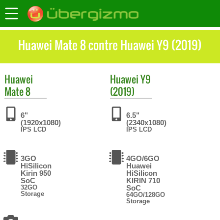
Huawei Mate 8 contre Huawei Y9 (2019)
Huawei
Huawei
Y9
Mate 8
(2019)
6"
6.5"
(1920x1080)
(2340x1080)
IPS LCD
IPS LCD
3GO
4GO/6GO
HiSilicon
Huawei
Kirin 950
HiSilicon
SoC
KIRIN 710
32GO
SoC
Storage
64GO/128GO
Storage