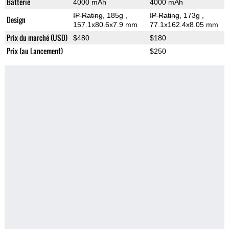
Batterie
4000 mAh
4000 mAh
IP Rating
, 185g
,
IP Rating
, 173g
,
Design
157.1x80.6x7.9 mm
77.1x162.4x8.05 mm
Prix du marché (USD)
$480
$180
Prix (au Lancement)
$250