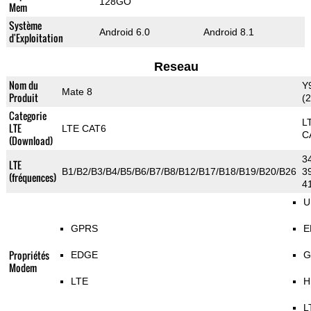
128GO
Mem
Système
Android 6.0
Android 8.1
d'Exploitation
Reseau
Nom du
Y
Mate 8
Produit
(
Categorie
L
LTE
LTE CAT6
C
(Download)
34
LTE
B1/B2/B3/B4/B5/B6/B7/B8/B12/B17/B18/B19/B20/B26
39
(fréquences)
4
U
GPRS
E
Propriétés
EDGE
G
Modem
LTE
H
L