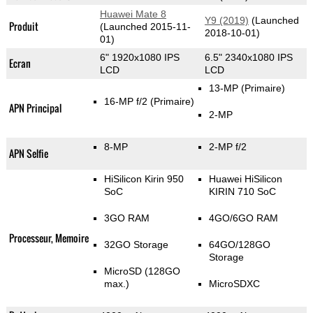
Huawei Mate 8
Y9 (2019)
(Launched
Produit
(Launched 2015-11-
2018-10-01)
01)
6" 1920x1080 IPS
6.5" 2340x1080 IPS
Ecran
LCD
LCD
13-MP
(Primaire)
16-MP f/2
(Primaire)
APN Principal
2-MP
8-MP
2-MP f/2
APN Selfie
HiSilicon Kirin 950
Huawei HiSilicon
SoC
KIRIN 710 SoC
3GO RAM
4GO/6GO RAM
Processeur, Memoire
32GO Storage
64GO/128GO
Storage
MicroSD (128GO
max.)
MicroSDXC