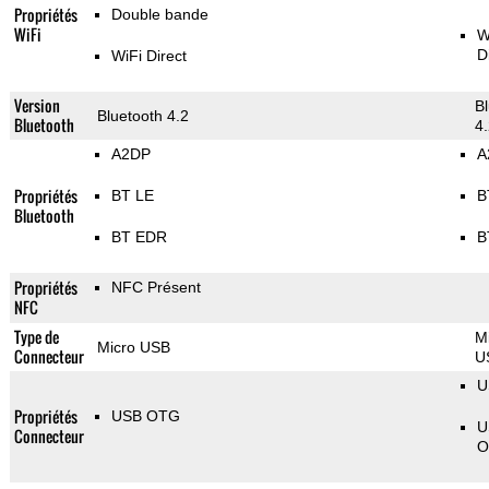
Propriétés
Double bande
WiFi
W
D
WiFi Direct
Version
B
Bluetooth 4.2
Bluetooth
4
A2DP
A
Propriétés
BT LE
B
Bluetooth
BT EDR
B
Propriétés
NFC Présent
NFC
Type de
M
Micro USB
Connecteur
U
U
Propriétés
USB OTG
U
Connecteur
O