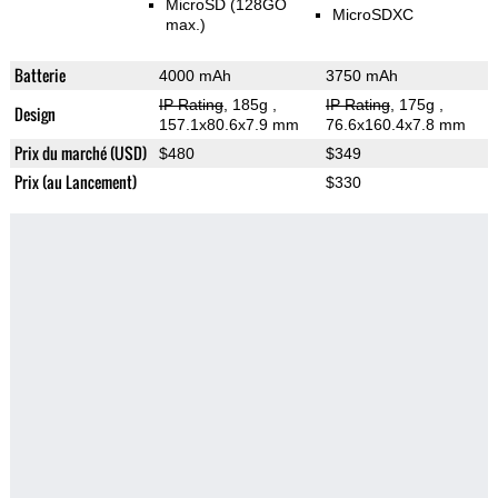
MicroSD (128GO
MicroSDXC
max.)
Batterie
4000 mAh
3750 mAh
IP Rating
, 185g
,
IP Rating
, 175g
,
Design
157.1x80.6x7.9 mm
76.6x160.4x7.8 mm
Prix du marché (USD)
$480
$349
Prix (au Lancement)
$330