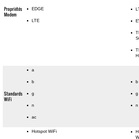
Propriétés
EDGE
L
Modem
LTE
E
T
S
T
H
a
b
b
Standards
g
g
WiFi
n
n
ac
Hotspot WiFi
H
W