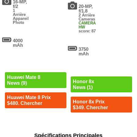
16-MP,
f/2
20-MP,
1
f/1.8
Arrière
2 Arrière
Appareil
Cameras
Photo
CAMERA
HW
score: 87
4000
mAh
3750
mAh
Huawei Mate 8
Honor 8x
News (9)
News (1)
Huawei Mate 8 Prix
Honor 8x Prix
$480. Chercher
$349. Chercher
Spécifications Principales