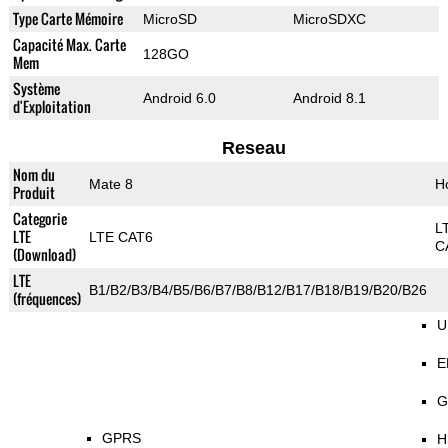
Type Carte Mémoire
MicroSD
MicroSDXC
Capacité Max. Carte
128GO
Mem
Système
Android 6.0
Android 8.1
d'Exploitation
Reseau
Nom du
Mate 8
H
Produit
Categorie
L
LTE
LTE CAT6
C
(Download)
LTE
B1/B2/B3/B4/B5/B6/B7/B8/B12/B17/B18/B19/B20/B26
(fréquences)
U
E
G
GPRS
H