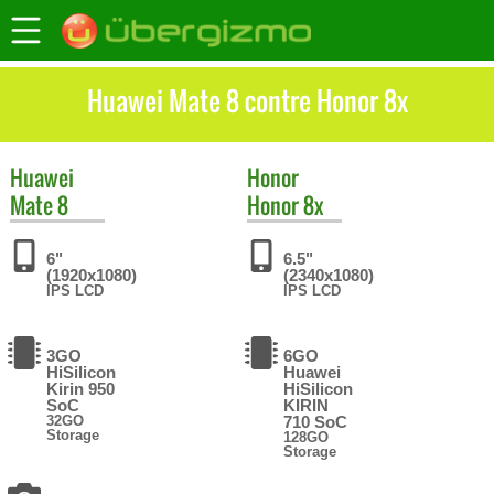
Huawei Mate 8 contre Honor 8x
Huawei
Honor
Mate 8
Honor 8x
6"
6.5"
(1920x1080)
(2340x1080)
IPS LCD
IPS LCD
3GO
6GO
HiSilicon
Huawei
Kirin 950
HiSilicon
SoC
KIRIN
32GO
710 SoC
Storage
128GO
Storage