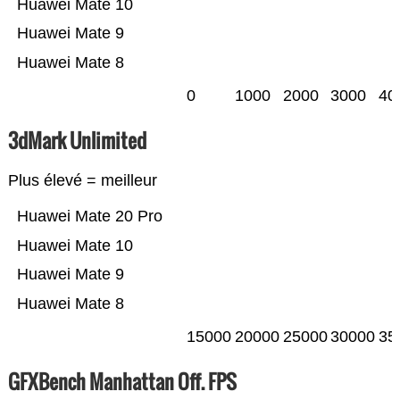
Huawei Mate 10
Huawei Mate 9
Huawei Mate 8
0
1000
2000
3000
40
3dMark Unlimited
Plus élevé = meilleur
Huawei Mate 20 Pro
Huawei Mate 10
Huawei Mate 9
Huawei Mate 8
15000
20000
25000
30000
35
GFXBench Manhattan Off. FPS