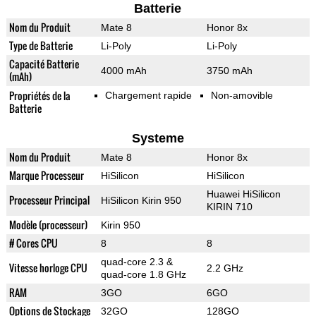
Batterie
Nom du Produit
Mate 8
Honor 8x
Type de Batterie
Li-Poly
Li-Poly
Capacité Batterie
4000 mAh
3750 mAh
(mAh)
Propriétés de la
Chargement rapide
Non-amovible
Batterie
Systeme
Nom du Produit
Mate 8
Honor 8x
Marque Processeur
HiSilicon
HiSilicon
Huawei HiSilicon
Processeur Principal
HiSilicon Kirin 950
KIRIN 710
Modèle (processeur)
Kirin 950
# Cores CPU
8
8
quad-core 2.3 &
Vitesse horloge CPU
2.2 GHz
quad-core 1.8 GHz
RAM
3GO
6GO
Options de Stockage
32GO
128GO