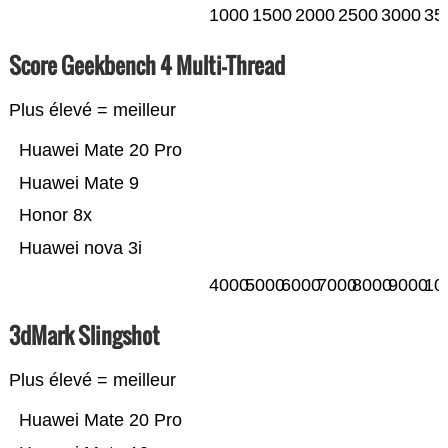
1000
1500
2000
2500
3000
35
Score Geekbench 4 Multi-Thread
Plus élevé = meilleur
Huawei Mate 20 Pro
Huawei Mate 9
Honor 8x
Huawei nova 3i
4000
5000
6000
7000
8000
9000
10
3dMark Slingshot
Plus élevé = meilleur
Huawei Mate 20 Pro