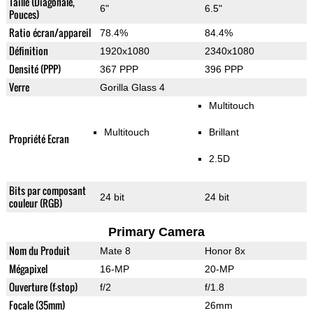
Taille (Diagonale,
6"
6.5"
Pouces)
Ratio écran/appareil
78.4%
84.4%
Définition
1920x1080
2340x1080
Densité (PPP)
367 PPP
396 PPP
Verre
Gorilla Glass 4
Multitouch
Multitouch
Brillant
Propriété Ecran
2.5D
Bits par composant
24 bit
24 bit
couleur (RGB)
Primary Camera
Nom du Produit
Mate 8
Honor 8x
Mégapixel
16-MP
20-MP
Ouverture (f-stop)
f/2
f/1.8
Focale (35mm)
26mm