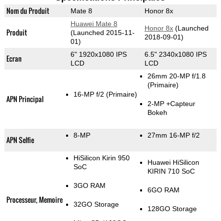
Nom du Produit
Mate 8
Honor 8x
Huawei Mate 8
Honor 8x
(Launched
Produit
(Launched 2015-11-
2018-09-01)
01)
6" 1920x1080 IPS
6.5" 2340x1080 IPS
Ecran
LCD
LCD
26mm 20-MP f/1.8
(Primaire)
16-MP f/2
(Primaire)
APN Principal
2-MP
+Capteur
Bokeh
8-MP
27mm 16-MP f/2
APN Selfie
HiSilicon Kirin 950
Huawei HiSilicon
SoC
KIRIN 710 SoC
3GO RAM
6GO RAM
Processeur, Memoire
32GO Storage
128GO Storage