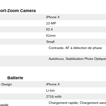
ort-Zoom Camera
iPhone X
12-MP
f/2.4
51mm
Small
Contraste
AF à détection de phase
Autofocus
Stabilization Photo Optiqu
Batterie
e Design
iPhone X
Li-Ion
2716 mAh
Chargement rapide
Chargement sans 
rapide