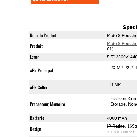
Spéci
Nom du Produit
Mate 9 Porsch
Mate 9 Porsch
Produit
01)
Ecran
5.5" 2560x14
20-MP f/2.2
(
APN Principal
8-MP
APN Selfie
Hisilicon Kir
Processeur, Memoire
Storage
Non
Batterie
4000 mAh
IP Rating
, 169
Design
2.95 x 0.30 inches)