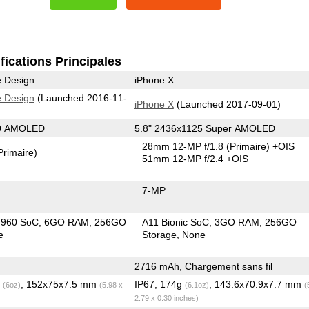
fications Principales
e Design
iPhone X
e Design
(Launched 2016-11-
iPhone X
(Launched 2017-09-01)
40 AMOLED
5.8" 2436x1125 Super AMOLED
28mm 12-MP f/1.8
(Primaire)
+OIS
Primaire)
51mm 12-MP f/2.4 +OIS
7-MP
in 960 SoC
6GO RAM
256GO
A11 Bionic SoC
3GO RAM
256GO
e
Storage
None
2716 mAh, Chargement sans fil
g
, 152x75x7.5 mm
IP67, 174g
, 143.6x70.9x7.7 mm
(6oz)
(5.98 x
(6.1oz)
(
2.79 x 0.30 inches)