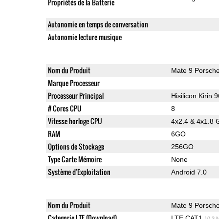
Propriétés de la Batterie
Autonomie en temps de conversation
Autonomie lecture musique
Nom du Produit
Mate 9 Porsch
Marque Processeur
Processeur Principal
Hisilicon Kirin 
# Cores CPU
8
Vitesse horloge CPU
4x2.4 & 4x1.8 
RAM
6GO
Options de Stockage
256GO
Type Carte Mémoire
None
Système d'Exploitation
Android 7.0
Nom du Produit
Mate 9 Porsch
Categorie LTE (Download)
LTE CAT1
10.3 