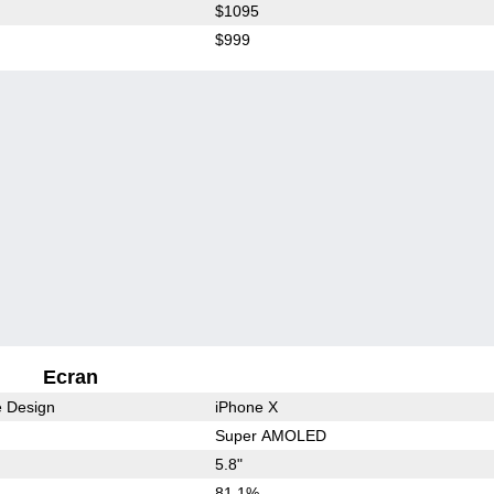
$1095
$999
Ecran
e Design
iPhone X
Super AMOLED
5.8"
81.1%