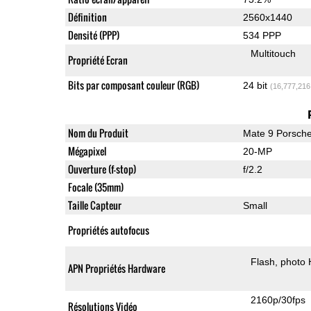
Définition
2560x1440
Densité (PPP)
534 PPP
Multitouch
Propriété Ecran
Bits par composant couleur (RGB)
24 bit
(16,777,216
Nom du Produit
Mate 9 Porsch
Mégapixel
20-MP
Ouverture (f-stop)
f/2.2
Focale (35mm)
Taille Capteur
Small
Propriétés autofocus
Flash
photo
APN Propriétés Hardware
2160p/30fps
Résolutions Vidéo