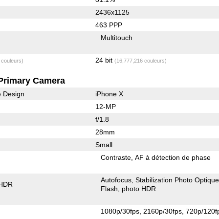
2436x1125
463 PPP
Multitouch
24 bit
 couleurs)
(16,777,216 couleurs)
Primary Camera
e Design
iPhone X
12-MP
f/1.8
28mm
Small
Contraste
AF à détection de phase
Autofocus
Stabilization Photo Optiqu
 HDR
Flash
photo HDR
1080p/30fps
2160p/30fps
720p/120f