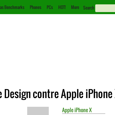
as Benchmarks
Phones
PCs
HOT!
More
Search
 Design contre Apple iPhone
Apple
iPhone X