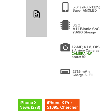
5.8" (2436x1125)
Super AMOLED
3GO
A11 Bionic SoC
256GO Storage
12-MP, f/1.8, OIS
2 Arrière Cameras
CAMERA HW
score: 90
2716 mAh
Charge S. Fil
iPhone X
iPhone X Prix
News (278)
$1095. Chercher