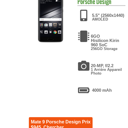
Porsche Design
5.5" (2560x1440)
AMOLED
6GO
Hisilicon Kirin
960 SoC
256GO Storage
20-MP, f/2.2
1 Arrière Appareil
Photo
4000 mAh
Mate 9 Porsche Design Prix
$945. Chercher