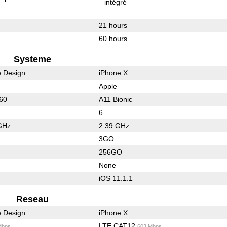
intégré
21 hours
60 hours
Systeme
e Design
iPhone X
Apple
960
A11 Bionic
6
GHz
2.39 GHz
3GO
256GO
None
iOS 11.1.1
Reseau
e Design
iPhone X
LTE CAT12
Mbps
603 Mbps