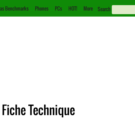
as Benchmarks
Phones
PCs
HOT!
More
Search
Fiche Technique