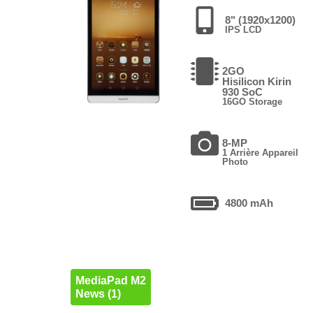
8" (1920x1200)
IPS LCD
2GO
Hisilicon Kirin
930 SoC
16GO Storage
8-MP
1 Arrière Appareil
Photo
4800 mAh
MediaPad M2
News (1)