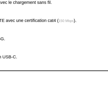
vec le chargement sans fil.
 avec une certification cat4 (
).
150 Mbps
5G.
n USB-C.