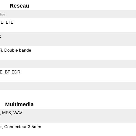
Reseau
bps
GE
LTE
c
i
Double bande
LE
BT EDR
Multimedia
MP3
WAV
r
Connecteur 3.5mm