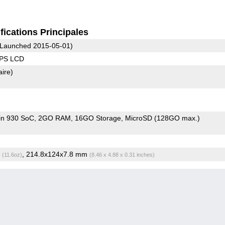
fications Principales
Launched 2015-05-01)
IPS LCD
aire)
rin 930 SoC
2GO RAM
16GO Storage
MicroSD (128GO max.)
g
, 214.8x124x7.8 mm
(11.6oz)
(8.46 x 4.88 x 0.31 inches)