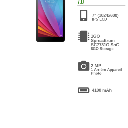
7.0
7" (1024x600)
IPS LCD
1GO
Spreadtrum
SC7731G SoC
8GO Storage
2-MP
1 Arrière Appareil
Photo
4100 mAh