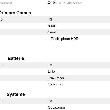
24 bit
 couleurs)
(16,777,216 couleurs)
Primary Camera
.0
T3
8-MP
Small
Flash
photo HDR
Batterie
.0
T3
Li-Ion
1840 mAh
15 hours
Systeme
.0
T3
Qualcomm