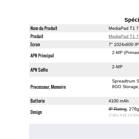
Spéci
Nom du Produit
MediaPad T1 7
Produit
MediaPad T1 7
Ecran
7" 1024x600 I
2-MP
(Primai
APN Principal
2-MP
APN Selfie
Spreadtrum 
Processeur, Memoire
8GO Storage
Batterie
4100 mAh
IP Rating
, 278
Design
(7.55 x 4.21 x 0.33 