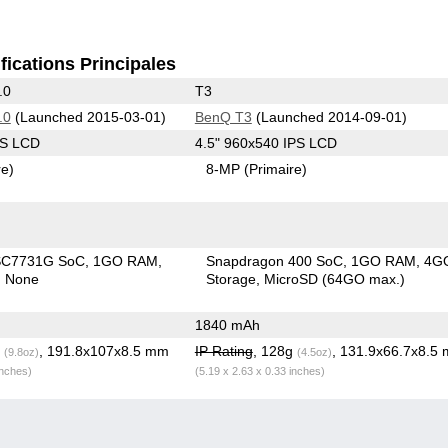
fications Principales
.0
T3
.0
(Launched 2015-03-01)
BenQ T3
(Launched 2014-09-01)
PS LCD
4.5" 960x540 IPS LCD
re)
8-MP
(Primaire)
SC7731G SoC
1GO RAM
Snapdragon 400 SoC
1GO RAM
4G
None
Storage
MicroSD (64GO max.)
1840 mAh
g
, 191.8x107x8.5 mm
IP Rating
, 128g
, 131.9x66.7x8.5
(9.8oz)
(4.5oz)
inches)
(5.19 x 2.63 x 0.33 inches)