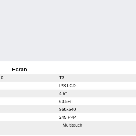
Ecran
.0
T3
IPS LCD
4.5"
63.5%
960x540
245 PPP
Multitouch