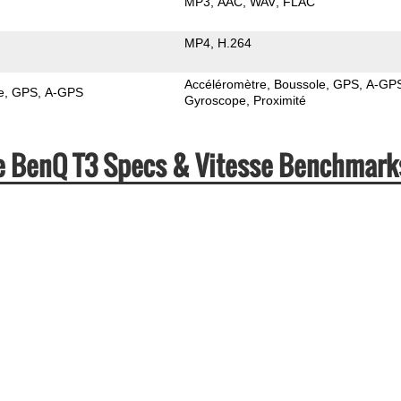
MP3
AAC
WAV
FLAC
MP4
H.264
Accéléromètre
Boussole
GPS
A-GP
e
GPS
A-GPS
Gyroscope
Proximité
re BenQ T3 Specs & Vitesse Benchmark