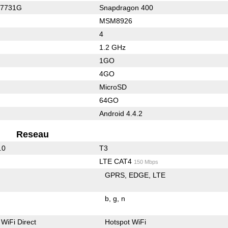
C7731G
Snapdragon 400
MSM8926
4
1.2 GHz
1GO
4GO
MicroSD
64GO
Android 4.4.2
Reseau
.0
T3
LTE CAT4
150 Mbps
GPRS
EDGE
LTE
b
g
n
WiFi Direct
Hotspot WiFi