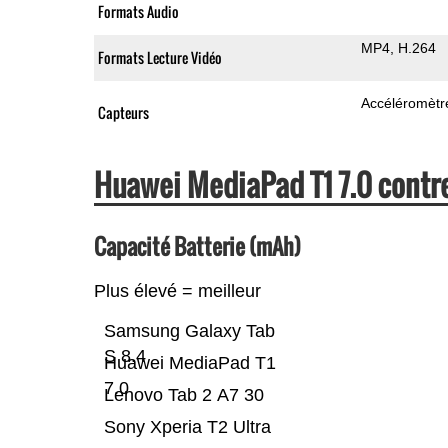
Formats Audio
MP4
H.264
Formats Lecture Vidéo
Accéléromètr
Capteurs
Huawei MediaPad T1 7.0 cont
Capacité Batterie (mAh)
Plus élevé = meilleur
Samsung Galaxy Tab
S 8.4
Huawei MediaPad T1
7.0
Lenovo Tab 2 A7 30
Sony Xperia T2 Ultra