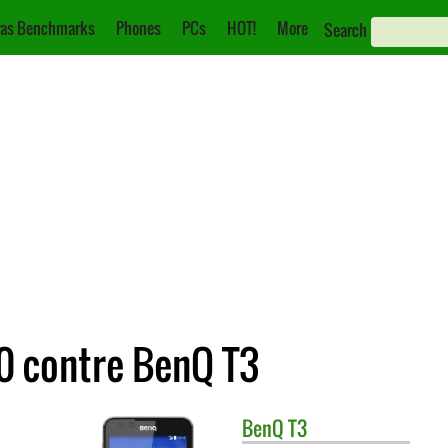
as Benchmarks
Phones
PCs
HOT!
More
Search
0 contre BenQ T3
BenQ
T3