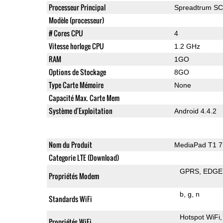
Processeur Principal
Spreadtrum S
Modèle (processeur)
# Cores CPU
4
Vitesse horloge CPU
1.2 GHz
RAM
1GO
Options de Stockage
8GO
Type Carte Mémoire
None
Capacité Max. Carte Mem
Système d'Exploitation
Android 4.4.2
Nom du Produit
MediaPad T1 7
Categorie LTE (Download)
GPRS
EDGE
Propriétés Modem
b
g
n
Standards WiFi
Hotspot WiFi
Propriétés WiFi