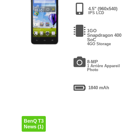
4.5" (960x540)
IPS LCD
1GO
Snapdragon 400
SoC
4GO Storage
8-MP
1 Arrière Appareil
Photo
1840 mAh
BenQ T3
News (1)