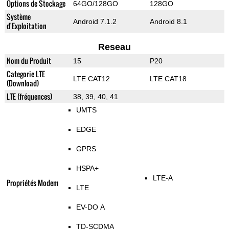
Options de Stockage
64GO/128GO
128GO
Système
Android 7.1.2
Android 8.1
d'Exploitation
Reseau
Nom du Produit
15
P20
Categorie LTE
LTE CAT12
LTE CAT18
(Download)
LTE (fréquences)
38, 39, 40, 41
UMTS
EDGE
GPRS
HSPA+
LTE-A
Propriétés Modem
LTE
EV-DO A
TD-SCDMA