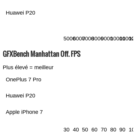
Huawei P20
5000
6000
7000
8000
9000
10000
11000
12
GFXBench Manhattan Off. FPS
Plus élevé = meilleur
OnePlus 7 Pro
Huawei P20
Apple iPhone 7
30
40
50
60
70
80
90
10