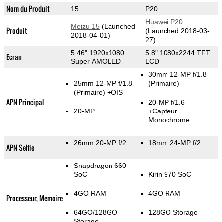
Nom du Produit
15
P20
Huawei P20
Meizu 15
(Launched
Produit
(Launched 2018-03-
2018-04-01)
27)
5.46" 1920x1080
5.8" 1080x2244 TFT
Ecran
Super AMOLED
LCD
30mm 12-MP f/1.8
25mm 12-MP f/1.8
(Primaire)
(Primaire)
+OIS
APN Principal
20-MP f/1.6
20-MP
+Capteur
Monochrome
26mm 20-MP f/2
18mm 24-MP f/2
APN Selfie
Snapdragon 660
SoC
Kirin 970 SoC
4GO RAM
4GO RAM
Processeur, Memoire
64GO/128GO
128GO Storage
Storage