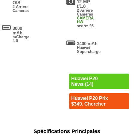
12-MP,
OIS
f/1.8
2 Arrière
2 Arrière
Cameras
Cameras
CAMERA
HW
score: 93
3000
mAh
mCharge
4.0
3400 mAh
Huawei
Supercharge
Huawei P20
News (14)
Huawei P20 Prix
$349. Chercher
Spécifications Principales