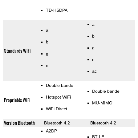
TD-HSDPA
a
a
b
b
g
Standards WiFi
g
n
n
ac
Double bande
Double bande
Hotspot WiFi
Propriétés WiFi
MU-MIMO
WiFi Direct
Version Bluetooth
Bluetooth 4.2
Bluetooth 4.2
A2DP
BT LE