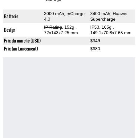
3000 mAh, mCharge
3400 mAh, Huawei
Batterie
4.0
Supercharge
IP Rating
, 152g
,
IP53, 165g
,
Design
72x143x7.25 mm
149.1x70.8x7.65 mm
Prix du marché (USD)
$349
Prix (au Lancement)
$680