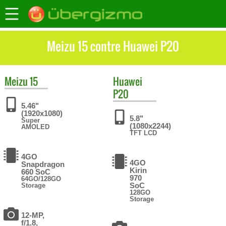
Meizu 15 contre Huawei P20
Meizu
15
Huawei
P20
5.46"
(1920x1080)
5.8"
Super
(1080x2244)
AMOLED
TFT LCD
4GO
4GO
Snapdragon
Kirin
660 SoC
970
64GO/128GO
SoC
Storage
128GO
Storage
12-MP,
f/1.8,