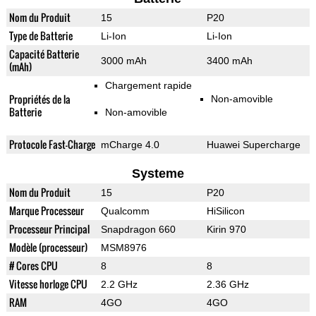
Nom du Produit
15
P20
Type de Batterie
Li-Ion
Li-Ion
Capacité Batterie
3000 mAh
3400 mAh
(mAh)
Chargement rapide
Propriétés de la
Non-amovible
Batterie
Non-amovible
Protocole Fast-Charge
mCharge 4.0
Huawei Supercharge
Systeme
Nom du Produit
15
P20
Marque Processeur
Qualcomm
HiSilicon
Processeur Principal
Snapdragon 660
Kirin 970
Modèle (processeur)
MSM8976
# Cores CPU
8
8
Vitesse horloge CPU
2.2 GHz
2.36 GHz
RAM
4GO
4GO