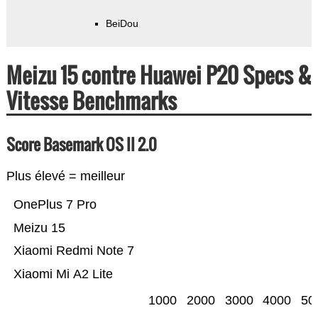
BeiDou
Meizu 15 contre Huawei P20 Specs &
Vitesse Benchmarks
Score Basemark OS II 2.0
Plus élevé = meilleur
OnePlus 7 Pro
Meizu 15
Xiaomi Redmi Note 7
Xiaomi Mi A2 Lite
1000
2000
3000
4000
50