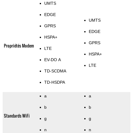
UMTS
EDGE
UMTS
GPRS
EDGE
HSPA+
GPRS
Propriétés Modem
LTE
HSPA+
EV-DO A
LTE
TD-SCDMA
TD-HSDPA
a
a
b
b
Standards WiFi
g
g
n
n