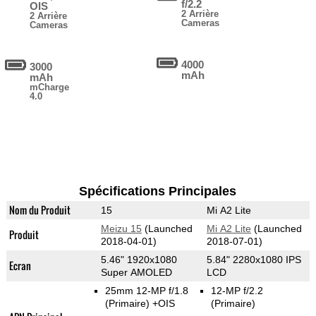
f/2.2
OIS
2 Arrière
2 Arrière
Cameras
Cameras
4000
3000
mAh
mAh
mCharge
4.0
Spécifications Principales
Nom du Produit
15
Mi A2 Lite
Meizu 15
(Launched
Mi A2 Lite
(Launched
Produit
2018-04-01)
2018-07-01)
5.46" 1920x1080
5.84" 2280x1080 IPS
Ecran
Super AMOLED
LCD
25mm 12-MP f/1.8
12-MP f/2.2
(Primaire)
+OIS
(Primaire)