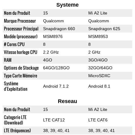
Systeme
Nom du Produit
15
Mi A2 Lite
Marque Processeur
Qualcomm
Qualcomm
Processeur Principal
Snapdragon 660
Snapdragon 625
Modèle (processeur)
MSM8976
MSM8953
# Cores CPU
8
8
Vitesse horloge CPU
2.2 GHz
2 GHz
RAM
4GO
3GO/4GO
Options de Stockage
64GO/128GO
32GO/64GO
Type Carte Mémoire
MicroSDXC
Système
Android 7.1.2
Android 8.1
d'Exploitation
Reseau
Nom du Produit
15
Mi A2 Lite
Categorie LTE
LTE CAT12
LTE CAT6
(Download)
LTE (fréquences)
38, 39, 40, 41
38, 39, 40, 41