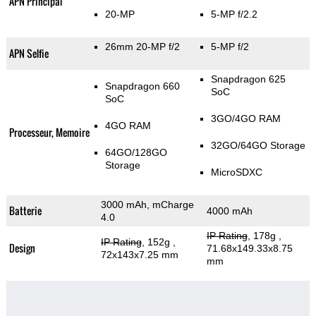
APN Principal
20-MP
5-MP f/2.2
26mm 20-MP f/2
5-MP f/2
APN Selfie
Snapdragon 625
Snapdragon 660
SoC
SoC
3GO/4GO RAM
4GO RAM
Processeur, Memoire
32GO/64GO Storage
64GO/128GO
Storage
MicroSDXC
3000 mAh, mCharge
Batterie
4000 mAh
4.0
IP Rating
, 178g
,
IP Rating
, 152g
,
Design
71.68x149.33x8.75
72x143x7.25 mm
mm