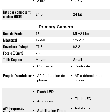
2.5D
2.5D
Bits par composant
24 bit
24 bit
couleur (RGB)
Primary Camera
Nom du Produit
15
Mi A2 Lite
Mégapixel
12-MP
12-MP
Ouverture (f-stop)
f/1.8
f/2.2
Focale (35mm)
25mm
Taille Capteur
Moyen
Small
Contraste
Contraste
Propriétés autofocus
AF à détection de
AF à détection de
phase
phase
Flash LED
Flash LED
Autofocus
APN Propriétés
Autofocus
Stabilization Photo