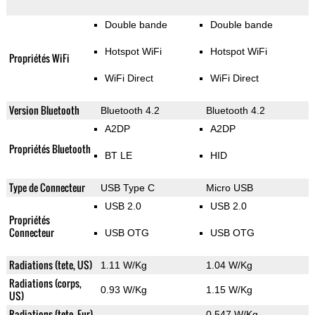
Double bande
Double bande
Hotspot WiFi
Hotspot WiFi
Propriétés WiFi
WiFi Direct
WiFi Direct
Version Bluetooth
Bluetooth 4.2
Bluetooth 4.2
A2DP
A2DP
Propriétés Bluetooth
BT LE
HID
Type de Connecteur
USB Type C
Micro USB
USB 2.0
USB 2.0
Propriétés
Connecteur
USB OTG
USB OTG
Radiations (tete, US)
1.11 W/Kg
1.04 W/Kg
Radiations (corps,
0.93 W/Kg
1.15 W/Kg
US)
Radiations (tete, Eur)
0.547 W/Kg