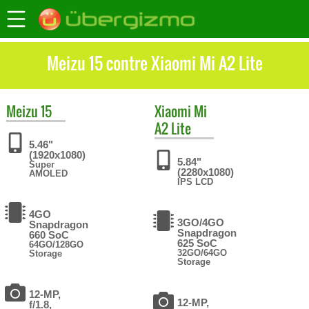
Meizu 15 contre Xiaomi Mi A2 Lite
Meizu
15
Xiaomi
Mi
A2 Lite
5.46"
(1920x1080)
5.84"
Super
(2280x1080)
AMOLED
IPS LCD
4GO
3GO/4GO
Snapdragon
Snapdragon
660 SoC
625 SoC
64GO/128GO
32GO/64GO
Storage
Storage
12-MP,
12-MP,
f/1.8,