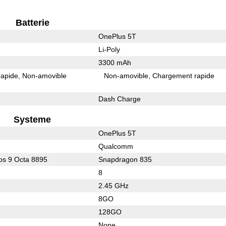
Batterie
OnePlus 5T
Li-Poly
3300 mAh
rapide
Non-amovible
Non-amovible
Chargement rapide
Dash Charge
Systeme
OnePlus 5T
Qualcomm
s 9 Octa 8895
Snapdragon 835
8
2.45 GHz
8GO
128GO
None