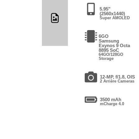
5.95"
(2560x1440)
Super AMOLED
6GO
Samsung
Exynos 9 Octa
8895 SoC
64GO/128GO
Storage
12-MP, f/1.8, OIS
2 Arrière Cameras
3500 mAh
mCharge 4.0