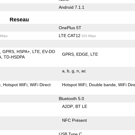
Android 7.1.1
Reseau
OnePlus 5T
LTE CAT12
 Mbps
603 Mbps
E
GPRS
HSPA+
LTE
EV-DO
GPRS
EDGE
LTE
A
TD-HSDPA
a
b
g
n
ac
e
Hotspot WiFi
WiFi Direct
Hotspot WiFi
Double bande
WiFi Dir
Bluetooth 5.0
A2DP
BT LE
NFC Présent
USB Type C