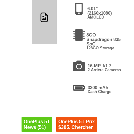
6.01"
(2160x1080)
AMOLED
8GO
Snapdragon 835
SoC
128GO Storage
16-MP, f/1.7
2 Arrière Cameras
3300 mAh
Dash Charge
OnePlus 5T
OnePlus 5T Prix
News (51)
$385. Chercher