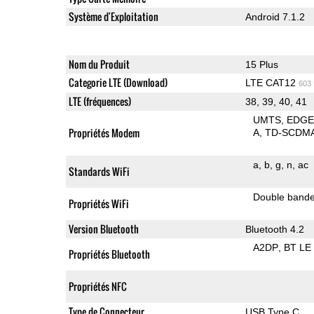
Système d'Exploitation
Android 7.1.2
Nom du Produit
15 Plus
Categorie LTE (Download)
LTE CAT12
603
LTE (fréquences)
38, 39, 40, 41
UMTS
EDG
Propriétés Modem
A
TD-SCDM
a
b
g
n
ac
Standards WiFi
Double band
Propriétés WiFi
Version Bluetooth
Bluetooth 4.2
A2DP
BT LE
Propriétés Bluetooth
Propriétés NFC
Type de Connecteur
USB Type C