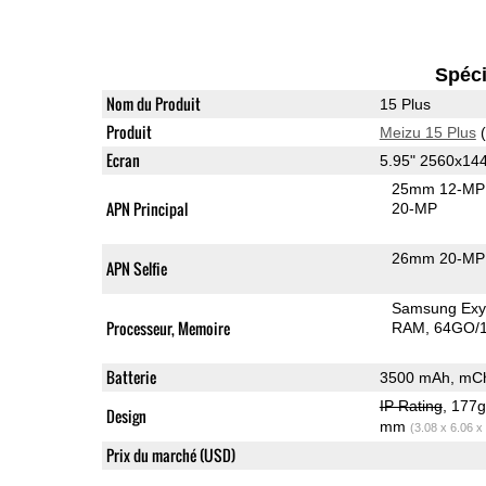
Spéci
Nom du Produit
15 Plus
Produit
Meizu 15 Plus
(
Ecran
5.95" 2560x1
25mm 12-MP 
APN Principal
20-MP
26mm 20-MP 
APN Selfie
Samsung Exy
Processeur, Memoire
RAM
64GO/1
Batterie
3500 mAh, mCh
IP Rating
, 177
Design
mm
(3.08 x 6.06 x
Prix du marché (USD)