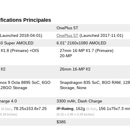
fications Principales
OnePlus 5T
Launched 2018-04-01)
OnePlus 5T
(Launched 2017-11-01)
440 Super AMOLED
6.01" 2160x1080 AMOLED
f/1.8
(Primaire)
+OIS
27mm 16-MP f/1.7
(Primaire)
20-MP
f/2
26mm 16-MP f/2
nos 9 Octa 8895 SoC
6GO
Snapdragon 835 SoC
8GO RAM
12
28GO Storage
Storage
None
arge 4.0
3300 mAh, Dash Charge
g
, 78.25x153.8x7.25
IP Rating
, 162g
, 156.1x75x7.3 m
(6.2oz)
(5.7oz)
 0.29 inches)
(6.15 x 2.95 x 0.29 inches)
$385