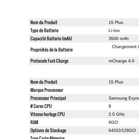
Nom du Produit
15 Plus
Type de Batterie
Li-Ion
Capacité Batterie (mAh)
3500 mAh
Chargement 
Propriétés de la Batterie
Protocole Fast-Charge
mCharge 4.0
Nom du Produit
15 Plus
Marque Processeur
Processeur Principal
Samsung Exyno
# Cores CPU
8
Vitesse horloge CPU
2.5 GHz
RAM
6GO
Options de Stockage
64GO/128GO
Type Carte Mémoire