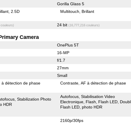
Gorilla Glass 5
illant
2.5D
Multitouch
Brillant
24 bit
 couleurs)
(16,777,216 couleurs)
Primary Camera
OnePlus 5T
16-MP
f/1.7
27mm
Small
 à détection de phase
Contraste
AF à détection de phase
Autofocus
Stabilisation Video
utofocus
Stabilization Photo
Electronique
Flash
Flash LED
Doubl
to HDR
Flash LED
photo HDR
2160p/30fps