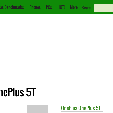
as Benchmarks
Phones
PCs
HOT!
More
Search
nePlus 5T
OnePlus
OnePlus 5T