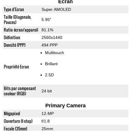
Ecran
Type d'Ecran
Super AMOLED
Taille (Diagonale,
5.95"
Pouces)
Ratio écran/appareil
81.1%
Définition
2560x1440
Densité (PPP)
494 PPP
Multitouch
Brillant
Propriété Ecran
2.5D
Bits par composant
24 bit
couleur (RGB)
Primary Camera
Mégapixel
12-MP
Ouverture (f-stop)
f/1.8
Focale (35mm)
25mm