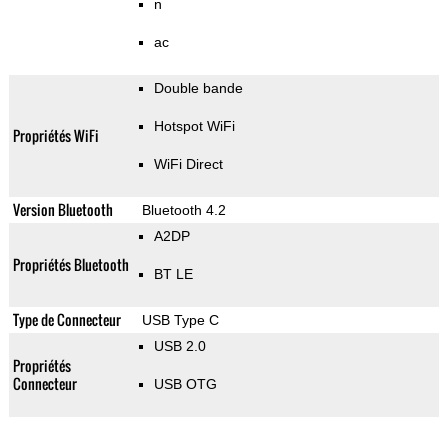
n
ac
Double bande
Hotspot WiFi
Propriétés WiFi
WiFi Direct
Version Bluetooth
Bluetooth 4.2
A2DP
Propriétés Bluetooth
BT LE
Type de Connecteur
USB Type C
USB 2.0
Propriétés
Connecteur
USB OTG