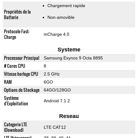
Chargement rapide
Propriétés de la
Batterie
Non-amovible
Protocole Fast-
mCharge 4.0
Charge
Systeme
Processeur Principal
Samsung Exynos 9 Octa 8895
# Cores CPU
8
Vitesse horloge CPU
2.5 GHz
RAM
6GO
Options de Stockage
64GO/128GO
Système
Android 7.1.2
d'Exploitation
Reseau
Categorie LTE
LTE CAT12
(Download)
LTE (fréquences)