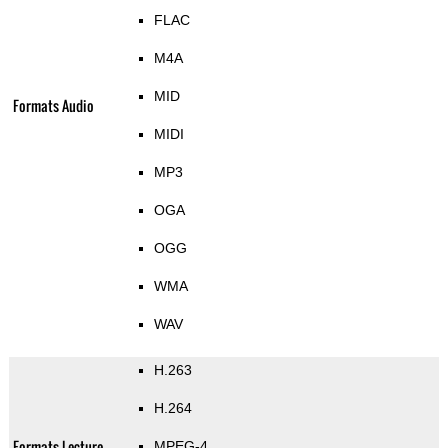
FLAC
M4A
MID
Formats Audio
MIDI
MP3
OGA
OGG
WMA
WAV
H.263
H.264
Formats Lecture
MPEG-4