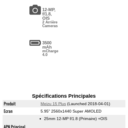
12-MP,
f/1.8,
OIS
2 Arrière
Cameras
3500
mAh
mCharge
4.0
Spécifications Principales
Produit
Meizu 15 Plus
(Launched 2018-04-01)
Ecran
5.95" 2560x1440 Super AMOLED
25mm 12-MP f/1.8
(Primaire)
+OIS
APN Principal