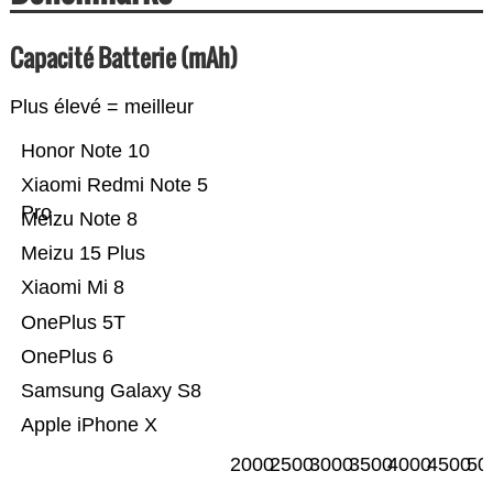
Capacité Batterie (mAh)
Plus élevé = meilleur
Honor Note 10
Xiaomi Redmi Note 5
Pro
Meizu Note 8
Meizu 15 Plus
Xiaomi Mi 8
OnePlus 5T
OnePlus 6
Samsung Galaxy S8
Apple iPhone X
2000
2500
3000
3500
4000
4500
50