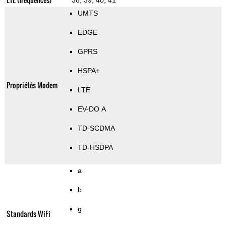
38, 39, 40, 41
UMTS
EDGE
GPRS
HSPA+
Propriétés Modem
LTE
EV-DO A
TD-SCDMA
TD-HSDPA
a
b
g
Standards WiFi