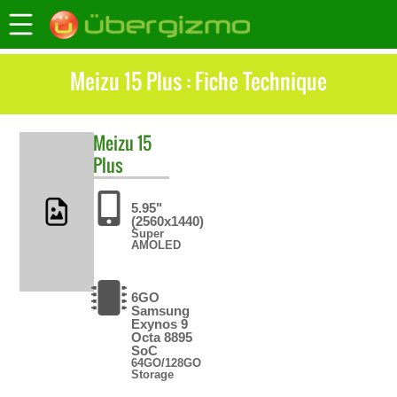
Meizu 15 Plus : Fiche Technique
Meizu
15
Plus
5.95"
(2560x1440)
Super
AMOLED
6GO
Samsung
Exynos 9
Octa 8895
SoC
64GO/128GO
Storage