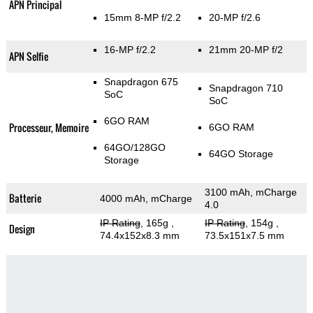
APN Principal
15mm 8-MP f/2.2
20-MP f/2.6
16-MP f/2.2
21mm 20-MP f/2
APN Selfie
Snapdragon 675
Snapdragon 710
SoC
SoC
6GO RAM
Processeur, Memoire
6GO RAM
64GO/128GO
64GO Storage
Storage
3100 mAh, mCharge
Batterie
4000 mAh, mCharge
4.0
IP Rating
, 165g
,
IP Rating
, 154g
,
Design
74.4x152x8.3 mm
73.5x151x7.5 mm