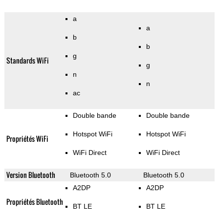
a
a
b
b
g
Standards WiFi
g
n
n
ac
Double bande
Double bande
Hotspot WiFi
Hotspot WiFi
Propriétés WiFi
WiFi Direct
WiFi Direct
Version Bluetooth
Bluetooth 5.0
Bluetooth 5.0
A2DP
A2DP
Propriétés Bluetooth
BT LE
BT LE