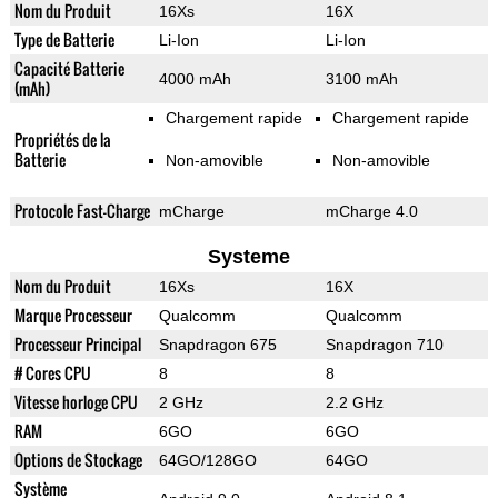
Nom du Produit
16Xs
16X
Type de Batterie
Li-Ion
Li-Ion
Capacité Batterie
4000 mAh
3100 mAh
(mAh)
Chargement rapide
Chargement rapide
Propriétés de la
Batterie
Non-amovible
Non-amovible
Protocole Fast-Charge
mCharge
mCharge 4.0
Systeme
Nom du Produit
16Xs
16X
Marque Processeur
Qualcomm
Qualcomm
Processeur Principal
Snapdragon 675
Snapdragon 710
# Cores CPU
8
8
Vitesse horloge CPU
2 GHz
2.2 GHz
RAM
6GO
6GO
Options de Stockage
64GO/128GO
64GO
Système