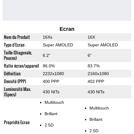
Ecran
Nom du Produit
16Xs
16X
Type d'Ecran
Super AMOLED
Super AMOLED
Taille (Diagonale,
6.2"
6"
Pouces)
Ratio écran/appareil
86.0%
83.7%
Définition
2232x1080
2160x1080
Densité (PPP)
400 PPP
402 PPP
Luminosité Max.
430 NITs
430 NITs
(Specs)
Multitouch
Multitouch
Brillant
Brillant
Propriété Ecran
2.5D
2.5D