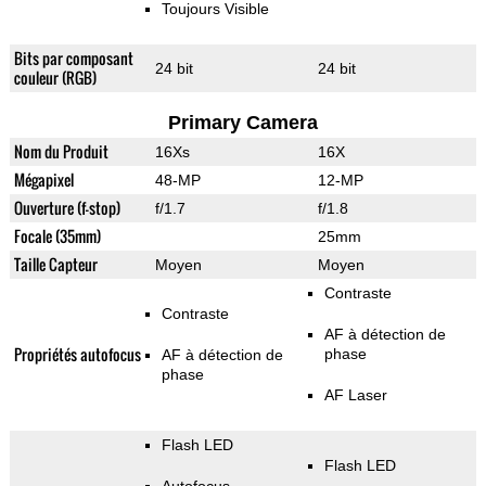
Toujours Visible
Bits par composant
24 bit
24 bit
couleur (RGB)
Primary Camera
Nom du Produit
16Xs
16X
Mégapixel
48-MP
12-MP
Ouverture (f-stop)
f/1.7
f/1.8
Focale (35mm)
25mm
Taille Capteur
Moyen
Moyen
Contraste
Contraste
AF à détection de
Propriétés autofocus
phase
AF à détection de
phase
AF Laser
Flash LED
Flash LED