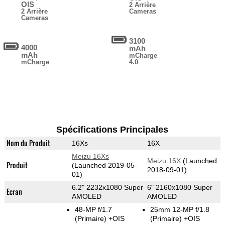
OIS
2 Arrière
2 Arrière
Cameras
Cameras
3100
4000
mAh
mAh
mCharge
mCharge
4.0
Spécifications Principales
Nom du Produit
16Xs
16X
Meizu 16Xs
Meizu 16X
(Launched
Produit
(Launched 2019-05-
2018-09-01)
01)
6.2" 2232x1080 Super
6" 2160x1080 Super
Ecran
AMOLED
AMOLED
48-MP f/1.7
25mm 12-MP f/1.8
(Primaire)
+OIS
(Primaire)
+OIS