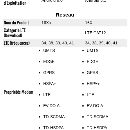
Android 9.0
Android 8.1
d'Exploitation
Reseau
Nom du Produit
16Xs
16X
Categorie LTE
LTE CAT12
(Download)
LTE (fréquences)
34, 38, 39, 40, 41
34, 38, 39, 40, 41
UMTS
UMTS
EDGE
EDGE
GPRS
GPRS
HSPA+
HSPA+
Propriétés Modem
LTE
LTE
EV-DO A
EV-DO A
TD-SCDMA
TD-SCDMA
TD-HSDPA
TD-HSDPA