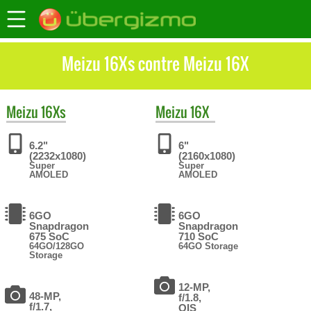
Meizu 16Xs contre Meizu 16X
Meizu
16Xs
Meizu
16X
6.2"
6"
(2232x1080)
(2160x1080)
Super
Super
AMOLED
AMOLED
6GO
6GO
Snapdragon
Snapdragon
675 SoC
710 SoC
64GO/128GO
64GO Storage
Storage
12-MP,
48-MP,
f/1.8,
f/1.7,
OIS