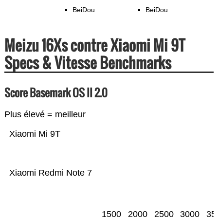
BeiDou
BeiDou
Meizu 16Xs contre Xiaomi Mi 9T
Specs & Vitesse Benchmarks
Score Basemark OS II 2.0
Plus élevé = meilleur
Xiaomi Mi 9T
Xiaomi Redmi Note 7
1500
2000
2500
3000
35