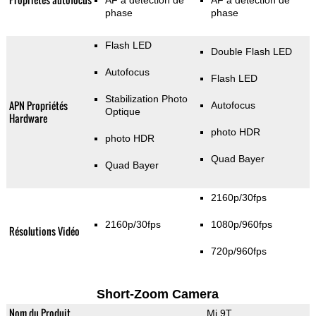
AF à détection de
AF à détection de
phase
phase
Flash LED
Double Flash LED
Autofocus
Flash LED
Stabilization Photo
APN Propriétés
Autofocus
Optique
Hardware
photo HDR
photo HDR
Quad Bayer
Quad Bayer
2160p/30fps
2160p/30fps
1080p/960fps
Résolutions Vidéo
720p/960fps
Short-Zoom Camera
Nom du Produit
Mi 9T