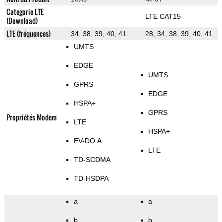
Categorie LTE
LTE CAT15
(Download)
LTE (fréquences)
34, 38, 39, 40, 41
28, 34, 38, 39, 40, 41
UMTS
EDGE
UMTS
GPRS
EDGE
HSPA+
GPRS
Propriétés Modem
LTE
HSPA+
EV-DO A
LTE
TD-SCDMA
TD-HSDPA
a
a
b
b