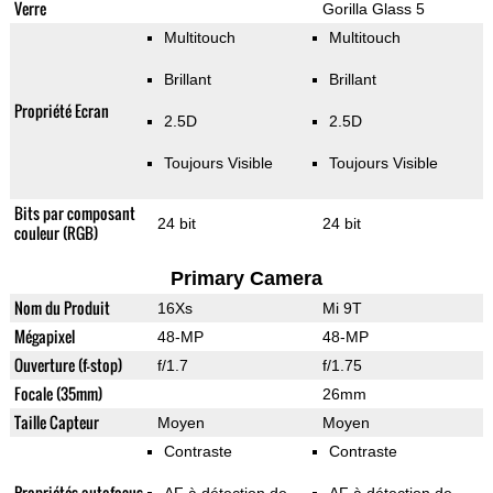
Verre
Gorilla Glass 5
Multitouch
Multitouch
Brillant
Brillant
Propriété Ecran
2.5D
2.5D
Toujours Visible
Toujours Visible
Bits par composant
24 bit
24 bit
couleur (RGB)
Primary Camera
Nom du Produit
16Xs
Mi 9T
Mégapixel
48-MP
48-MP
Ouverture (f-stop)
f/1.7
f/1.75
Focale (35mm)
26mm
Taille Capteur
Moyen
Moyen
Contraste
Contraste
Propriétés autofocus