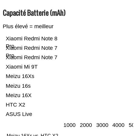
Capacité Batterie (mAh)
Plus élevé = meilleur
Xiaomi Redmi Note 8
Pro
Xiaomi Redmi Note 7
Pro
Xiaomi Redmi Note 7
Xiaomi Mi 9T
Meizu 16Xs
Meizu 16s
Meizu 16X
HTC X2
ASUS Live
1000
2000
3000
4000
50
Meizu 16Xs vs. HTC X2