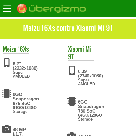
Meizu 16Xs contre Xiaomi Mi 9T
Meizu
16Xs
Xiaomi
Mi
9T
6.2"
(2232x1080)
6.39"
Super
(2340x1080)
AMOLED
Super
AMOLED
6GO
Snapdragon
6GO
675 SoC
Snapdragon
64GO/128GO
730 SoC
Storage
64GO/128GO
Storage
48-MP,
f/1.7,