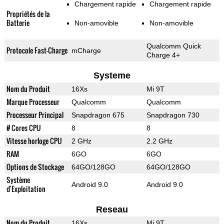
Chargement rapide
Chargement rapide
Propriétés de la
Batterie
Non-amovible
Non-amovible
Qualcomm Quick
Protocole Fast-Charge
mCharge
Charge 4+
Systeme
Nom du Produit
16Xs
Mi 9T
Marque Processeur
Qualcomm
Qualcomm
Processeur Principal
Snapdragon 675
Snapdragon 730
# Cores CPU
8
8
Vitesse horloge CPU
2 GHz
2.2 GHz
RAM
6GO
6GO
Options de Stockage
64GO/128GO
64GO/128GO
Système
Android 9.0
Android 9.0
d'Exploitation
Reseau
Nom du Produit
16Xs
Mi 9T