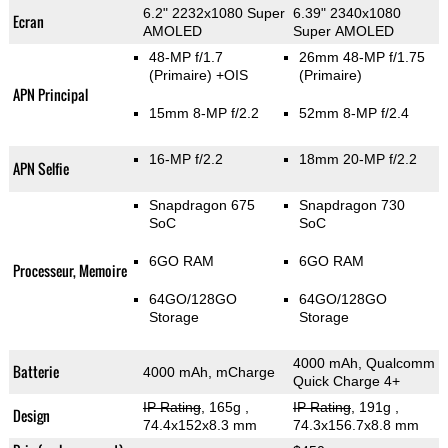
6.2" 2232x1080 Super
6.39" 2340x1080
Ecran
AMOLED
Super AMOLED
48-MP f/1.7
26mm 48-MP f/1.75
(Primaire)
+OIS
(Primaire)
APN Principal
15mm 8-MP f/2.2
52mm 8-MP f/2.4
16-MP f/2.2
18mm 20-MP f/2.2
APN Selfie
Snapdragon 675
Snapdragon 730
SoC
SoC
6GO RAM
6GO RAM
Processeur, Memoire
64GO/128GO
64GO/128GO
Storage
Storage
4000 mAh, Qualcomm
Batterie
4000 mAh, mCharge
Quick Charge 4+
IP Rating
, 165g
,
IP Rating
, 191g
,
Design
74.4x152x8.3 mm
74.3x156.7x8.8 mm