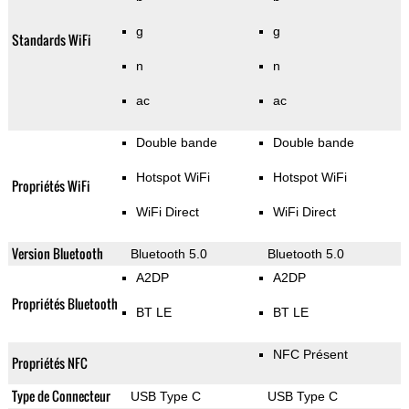
g
g
Standards WiFi
n
n
ac
ac
Double bande
Double bande
Hotspot WiFi
Hotspot WiFi
Propriétés WiFi
WiFi Direct
WiFi Direct
Version Bluetooth
Bluetooth 5.0
Bluetooth 5.0
A2DP
A2DP
Propriétés Bluetooth
BT LE
BT LE
NFC Présent
Propriétés NFC
Type de Connecteur
USB Type C
USB Type C