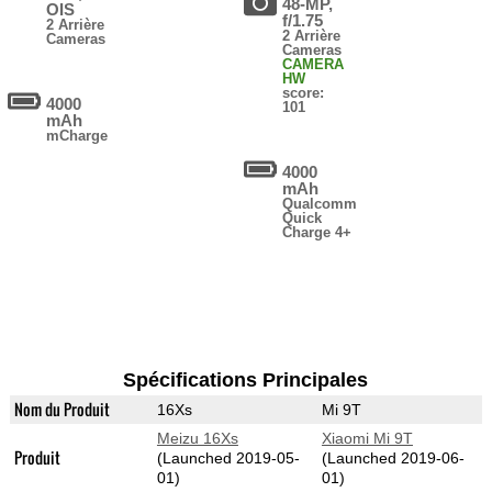
48-MP,
OIS
f/1.75
2 Arrière
2 Arrière
Cameras
Cameras
CAMERA
HW
score:
4000
101
mAh
mCharge
4000
mAh
Qualcomm
Quick
Charge 4+
Spécifications Principales
Nom du Produit
16Xs
Mi 9T
Meizu 16Xs
Xiaomi Mi 9T
Produit
(Launched 2019-05-
(Launched 2019-06-
01)
01)