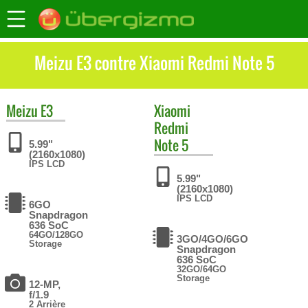
Meizu E3 contre Xiaomi Redmi Note 5
Meizu
E3
Xiaomi
Redmi
Note 5
5.99"
(2160x1080)
IPS LCD
5.99"
(2160x1080)
IPS LCD
6GO
Snapdragon
636 SoC
64GO/128GO
3GO/4GO/6GO
Storage
Snapdragon
636 SoC
32GO/64GO
Storage
12-MP,
f/1.9
2 Arrière