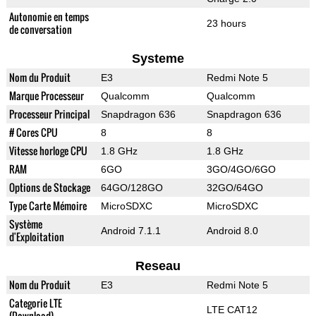
Autonomie en temps
23 hours
de conversation
Systeme
Nom du Produit
E3
Redmi Note 5
Marque Processeur
Qualcomm
Qualcomm
Processeur Principal
Snapdragon 636
Snapdragon 636
# Cores CPU
8
8
Vitesse horloge CPU
1.8 GHz
1.8 GHz
RAM
6GO
3GO/4GO/6GO
Options de Stockage
64GO/128GO
32GO/64GO
Type Carte Mémoire
MicroSDXC
MicroSDXC
Système
Android 7.1.1
Android 8.0
d'Exploitation
Reseau
Nom du Produit
E3
Redmi Note 5
Categorie LTE
LTE CAT12
(Download)