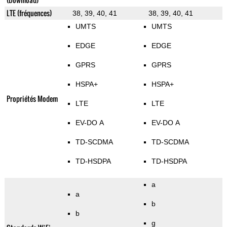
LTE (fréquences)
38, 39, 40, 41
38, 39, 40, 41
UMTS
UMTS
EDGE
EDGE
GPRS
GPRS
HSPA+
HSPA+
Propriétés Modem
LTE
LTE
EV-DO A
EV-DO A
TD-SCDMA
TD-SCDMA
TD-HSDPA
TD-HSDPA
a
a
b
b
g