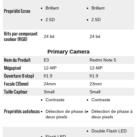
Brillant
Brillant
Propriété Ecran
2.5D
2.5D
Bits par composant
24 bit
24 bit
couleur (RGB)
Primary Camera
Nom du Produit
E3
Redmi Note 5
Mégapixel
12-MP
12-MP
Ouverture (f-stop)
f/1.9
f/1.9
Focale (35mm)
24mm
23mm
Taille Capteur
Small
Small
Contraste
Contraste
Propriétés autofocus
Détection de phase à
Détection de phase à
deux pixels
deux pixels
Double Flash LED
Flash LED