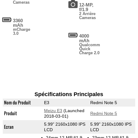
Cameras
12-MP,
f/1.9
2 Arrière
Cameras
3360
mAh
mCharge
3.0
4000
mAh
Qualcomm
Quick
Charge 2.0
Spécifications Principales
Nom du Produit
E3
Redmi Note 5
Meizu E3
(Launched
Produit
Redmi Note 5
2018-03-01)
5.99" 2160x1080 IPS
5.99" 2160x1080 IPS
Ecran
LCD
LCD
24mm 12-MP f/1.9
23mm 12-MP f/1.9