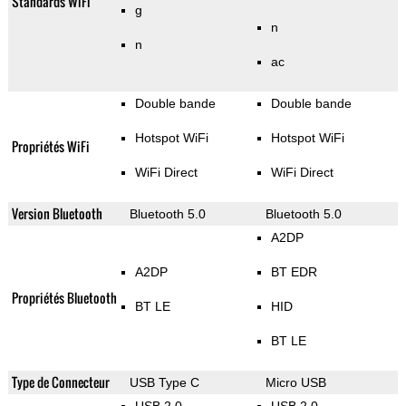
Standards WiFi
g
n
n
ac
Double bande
Double bande
Hotspot WiFi
Hotspot WiFi
Propriétés WiFi
WiFi Direct
WiFi Direct
Version Bluetooth
Bluetooth 5.0
Bluetooth 5.0
A2DP
A2DP
BT EDR
Propriétés Bluetooth
BT LE
HID
BT LE
Type de Connecteur
USB Type C
Micro USB