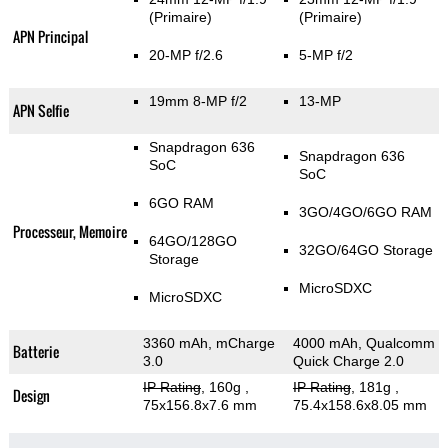
(Primaire)
(Primaire)
APN Principal
20-MP f/2.6
5-MP f/2
19mm 8-MP f/2
13-MP
APN Selfie
Snapdragon 636
Snapdragon 636
SoC
SoC
6GO RAM
3GO/4GO/6GO RAM
Processeur, Memoire
64GO/128GO
32GO/64GO Storage
Storage
MicroSDXC
MicroSDXC
3360 mAh, mCharge
4000 mAh, Qualcomm
Batterie
3.0
Quick Charge 2.0
IP Rating
, 160g
,
IP Rating
, 181g
,
Design
75x156.8x7.6 mm
75.4x158.6x8.05 mm