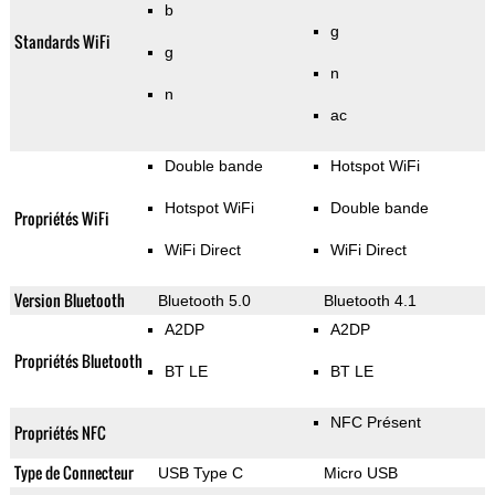
b
g
Standards WiFi
g
n
n
ac
Double bande
Hotspot WiFi
Hotspot WiFi
Double bande
Propriétés WiFi
WiFi Direct
WiFi Direct
Version Bluetooth
Bluetooth 5.0
Bluetooth 4.1
A2DP
A2DP
Propriétés Bluetooth
BT LE
BT LE
NFC Présent
Propriétés NFC
Type de Connecteur
USB Type C
Micro USB