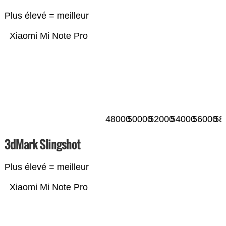
Plus élevé = meilleur
Xiaomi Mi Note Pro
48000
50000
52000
54000
56000
58
3dMark Slingshot
Plus élevé = meilleur
Xiaomi Mi Note Pro