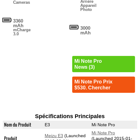
Arrière
Cameras
Appareil
Photo
3360
mAh
3000
mCharge
mAh
3.0
Mi Note Pro
News (3)
Mi Note Pro Prix
$530. Chercher
Spécifications Principales
Nom du Produit
E3
Mi Note Pro
Mi Note Pro
Meizu E3
(Launched
Produit
(Launched 2015-01-