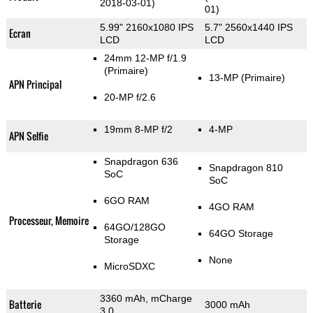
2018-03-01)
01)
5.99" 2160x1080 IPS
5.7" 2560x1440 IPS
Ecran
LCD
LCD
24mm 12-MP f/1.9
(Primaire)
13-MP
(Primaire)
APN Principal
20-MP f/2.6
19mm 8-MP f/2
4-MP
APN Selfie
Snapdragon 636
Snapdragon 810
SoC
SoC
6GO RAM
4GO RAM
Processeur, Memoire
64GO/128GO
64GO Storage
Storage
None
MicroSDXC
3360 mAh, mCharge
Batterie
3000 mAh
3.0