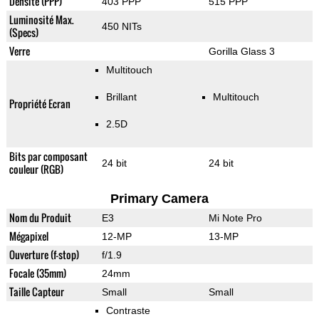
Densité (PPP)
403 PPP
515 PPP
Luminosité Max.
450 NITs
(Specs)
Verre
Gorilla Glass 3
Multitouch
Brillant
Multitouch
Propriété Ecran
2.5D
Bits par composant
24 bit
24 bit
couleur (RGB)
Primary Camera
Nom du Produit
E3
Mi Note Pro
Mégapixel
12-MP
13-MP
Ouverture (f-stop)
f/1.9
Focale (35mm)
24mm
Taille Capteur
Small
Small
Contraste