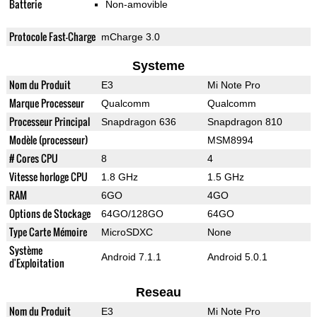
Batterie
Non-amovible
Protocole Fast-Charge
mCharge 3.0
Systeme
Nom du Produit
E3
Mi Note Pro
Marque Processeur
Qualcomm
Qualcomm
Processeur Principal
Snapdragon 636
Snapdragon 810
Modèle (processeur)
MSM8994
# Cores CPU
8
4
Vitesse horloge CPU
1.8 GHz
1.5 GHz
RAM
6GO
4GO
Options de Stockage
64GO/128GO
64GO
Type Carte Mémoire
MicroSDXC
None
Système
Android 7.1.1
Android 5.0.1
d'Exploitation
Reseau
Nom du Produit
E3
Mi Note Pro