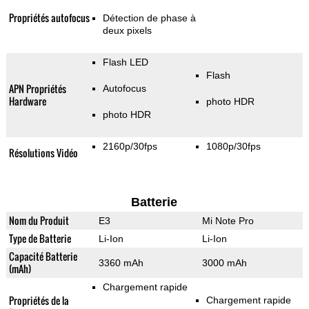
Propriétés autofocus
Détection de phase à
deux pixels
Flash LED
Flash
APN Propriétés
Autofocus
Hardware
photo HDR
photo HDR
2160p/30fps
1080p/30fps
Résolutions Vidéo
Batterie
Nom du Produit
E3
Mi Note Pro
Type de Batterie
Li-Ion
Li-Ion
Capacité Batterie
3360 mAh
3000 mAh
(mAh)
Chargement rapide
Propriétés de la
Chargement rapide