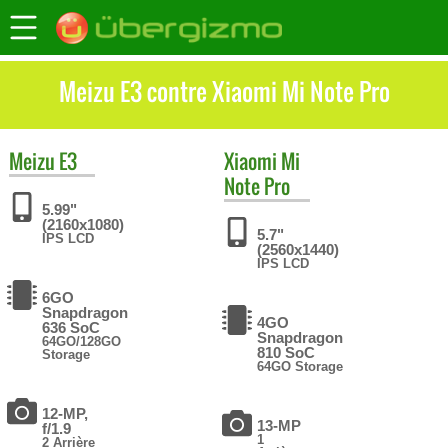
Meizu E3 contre Xiaomi Mi Note Pro
Meizu
E3
Xiaomi
Mi
Note Pro
5.99"
(2160x1080)
5.7"
IPS LCD
(2560x1440)
IPS LCD
6GO
Snapdragon
4GO
636 SoC
Snapdragon
64GO/128GO
810 SoC
Storage
64GO Storage
12-MP,
13-MP
f/1.9
1
2 Arrière