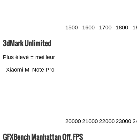
1500
1600
1700
1800
19
3dMark Unlimited
Plus élevé = meilleur
Xiaomi Mi Note Pro
20000
21000
22000
23000
24
GFXBench Manhattan Off. FPS