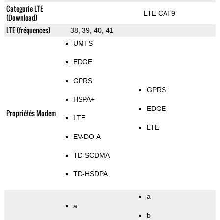
Categorie LTE
LTE CAT9
(Download)
LTE (fréquences)
38, 39, 40, 41
UMTS
EDGE
GPRS
GPRS
HSPA+
EDGE
Propriétés Modem
LTE
LTE
EV-DO A
TD-SCDMA
TD-HSDPA
a
a
b