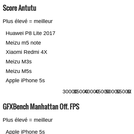
Score Antutu
Plus élevé = meilleur
Huawei P8 Lite 2017
Meizu m5 note
Xiaomi Redmi 4X
Meizu M3s
Meizu M5s
Apple iPhone 5s
30000
35000
40000
45000
50000
55000
60
GFXBench Manhattan Off. FPS
Plus élevé = meilleur
Apple iPhone 5s