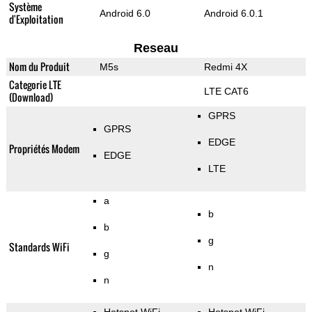
Système
Android 6.0
Android 6.0.1
d'Exploitation
Reseau
Nom du Produit
M5s
Redmi 4X
Categorie LTE
LTE CAT6
(Download)
GPRS
GPRS
EDGE
Propriétés Modem
EDGE
LTE
a
b
b
g
Standards WiFi
g
n
n