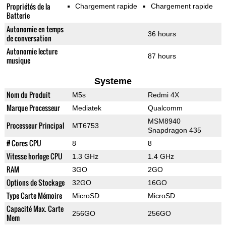
Propriétés de la
Chargement rapide
Chargement rapide
Batterie
Autonomie en temps
36 hours
de conversation
Autonomie lecture
87 hours
musique
Systeme
Nom du Produit
M5s
Redmi 4X
Marque Processeur
Mediatek
Qualcomm
MSM8940
Processeur Principal
MT6753
Snapdragon 435
# Cores CPU
8
8
Vitesse horloge CPU
1.3 GHz
1.4 GHz
RAM
3GO
2GO
Options de Stockage
32GO
16GO
Type Carte Mémoire
MicroSD
MicroSD
Capacité Max. Carte
256GO
256GO
Mem