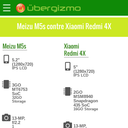
Meizu M5s contre Xiaomi Redmi 4X
Meizu
M5s
Xiaomi
Redmi 4X
5.2"
(1280x720)
5"
IPS LCD
(1280x720)
IPS LCD
3GO
MT6753
2GO
SoC
MSM8940
32GO
Snapdragon
Storage
435 SoC
16GO Storage
13-MP,
f/2.2
13-MP,
1