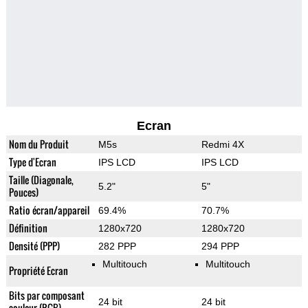
Ecran
Nom du Produit
M5s
Redmi 4X
Type d'Ecran
IPS LCD
IPS LCD
Taille (Diagonale,
5.2"
5"
Pouces)
Ratio écran/appareil
69.4%
70.7%
Définition
1280x720
1280x720
Densité (PPP)
282 PPP
294 PPP
Multitouch
Multitouch
Propriété Ecran
Bits par composant
24 bit
24 bit
couleur (RGB)