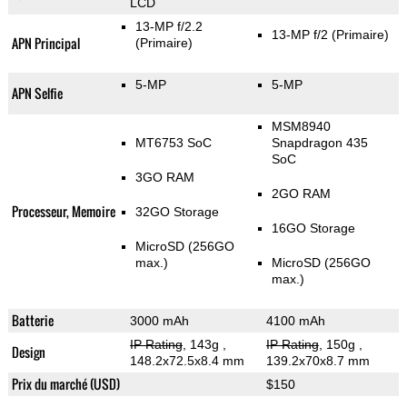
LCD
13-MP f/2.2
13-MP f/2
(Primaire)
APN Principal
(Primaire)
5-MP
5-MP
APN Selfie
MSM8940
MT6753 SoC
Snapdragon 435
SoC
3GO RAM
2GO RAM
Processeur, Memoire
32GO Storage
16GO Storage
MicroSD (256GO
max.)
MicroSD (256GO
max.)
Batterie
3000 mAh
4100 mAh
IP Rating
, 143g
,
IP Rating
, 150g
,
Design
148.2x72.5x8.4 mm
139.2x70x8.7 mm
Prix du marché (USD)
$150