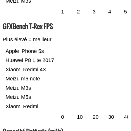
Meizu M3s
1
2
3
4
5
GFXBench T-Rex FPS
Plus élevé = meilleur
Apple iPhone 5s
Huawei P8 Lite 2017
Xiaomi Redmi 4X
Meizu m5 note
Meizu M3s
Meizu M5s
Xiaomi Redmi
0
10
20
30
40