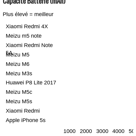
Capacité Batterie (mAh)
Plus élevé = meilleur
Xiaomi Redmi 4X
Meizu m5 note
Xiaomi Redmi Note
5A
Meizu M5
Meizu M6
Meizu M3s
Huawei P8 Lite 2017
Meizu M5c
Meizu M5s
Xiaomi Redmi
Apple iPhone 5s
1000
2000
3000
4000
50